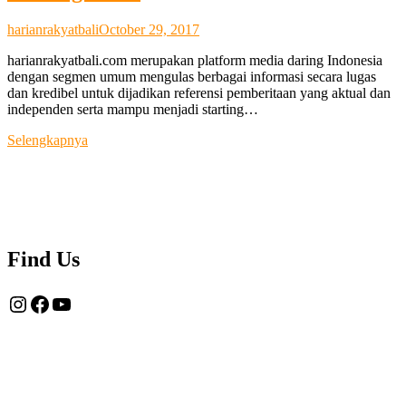
harianrakyatbali
October 29, 2017
harianrakyatbali.com merupakan platform media daring Indonesia
dengan segmen umum mengulas berbagai informasi secara lugas
dan kredibel untuk dijadikan referensi pemberitaan yang aktual dan
independen serta mampu menjadi starting…
Tentang
Selengkapnya
Kami
Find Us
Instagram
Facebook
YouTube