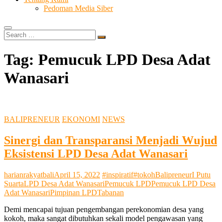
Pedoman Media Siber
Search
…
Tag:
Pemucuk LPD Desa Adat
Wanasari
BALIPRENEUR
EKONOMI
NEWS
Sinergi dan Transparansi Menjadi Wujud
Eksistensi LPD Desa Adat Wanasari
harianrakyatbali
April 15, 2022
#inspiratif
#tokoh
Balipreneur
I Putu
Suarta
LPD Desa Adat Wanasari
Pemucuk LPD
Pemucuk LPD Desa
Adat Wanasari
Pimpinan LPD
Tabanan
Demi mencapai tujuan pengembangan perekonomian desa yang
kokoh, maka sangat dibutuhkan sekali model pengawasan yang