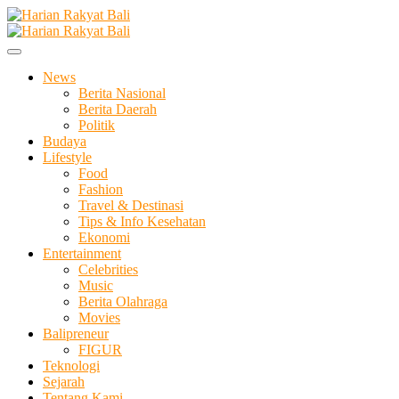
Skip
to
Membangun Semangat Kehidupan dan Berbangsa
content
Harian Rakyat Bali
News
Berita Nasional
Berita Daerah
Politik
Budaya
Lifestyle
Food
Fashion
Travel & Destinasi
Tips & Info Kesehatan
Ekonomi
Entertainment
Celebrities
Music
Berita Olahraga
Movies
Balipreneur
FIGUR
Teknologi
Sejarah
Tentang Kami