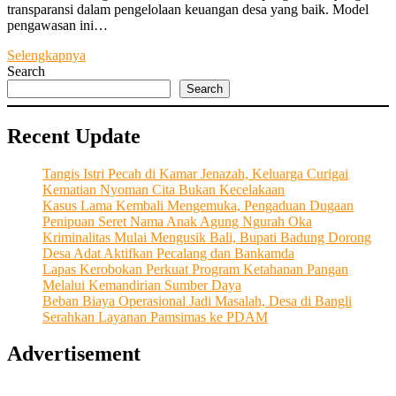
transparansi dalam pengelolaan keuangan desa yang baik. Model
pengawasan ini…
Sinergi
Selengkapnya
dan
Search
Transparansi
Search
Menjadi
Wujud
Recent Update
Eksistensi
LPD
Desa
Tangis Istri Pecah di Kamar Jenazah, Keluarga Curigai
Adat
Kematian Nyoman Cita Bukan Kecelakaan
Wanasari
Kasus Lama Kembali Mengemuka, Pengaduan Dugaan
Penipuan Seret Nama Anak Agung Ngurah Oka
Kriminalitas Mulai Mengusik Bali, Bupati Badung Dorong
Desa Adat Aktifkan Pecalang dan Bankamda
Lapas Kerobokan Perkuat Program Ketahanan Pangan
Melalui Kemandirian Sumber Daya
Beban Biaya Operasional Jadi Masalah, Desa di Bangli
Serahkan Layanan Pamsimas ke PDAM
Advertisement