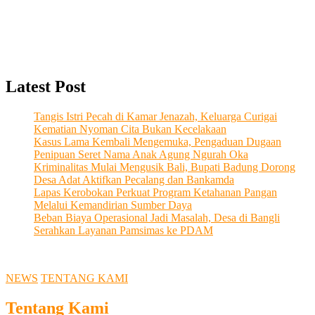
Latest Post
Tangis Istri Pecah di Kamar Jenazah, Keluarga Curigai
Kematian Nyoman Cita Bukan Kecelakaan
Kasus Lama Kembali Mengemuka, Pengaduan Dugaan
Penipuan Seret Nama Anak Agung Ngurah Oka
Kriminalitas Mulai Mengusik Bali, Bupati Badung Dorong
Desa Adat Aktifkan Pecalang dan Bankamda
Lapas Kerobokan Perkuat Program Ketahanan Pangan
Melalui Kemandirian Sumber Daya
Beban Biaya Operasional Jadi Masalah, Desa di Bangli
Serahkan Layanan Pamsimas ke PDAM
NEWS
TENTANG KAMI
Tentang Kami