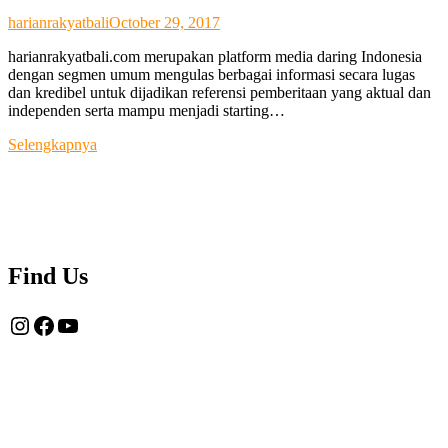
harianrakyatbali
October 29, 2017
harianrakyatbali.com merupakan platform media daring Indonesia
dengan segmen umum mengulas berbagai informasi secara lugas
dan kredibel untuk dijadikan referensi pemberitaan yang aktual dan
independen serta mampu menjadi starting…
Tentang
Selengkapnya
Kami
Find Us
Instagram
Facebook
YouTube