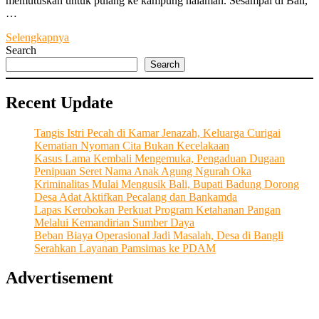
memutuskan untuk pulang ke kampung halaman. Sesampai di Bali,
…
Wanita
Selengkapnya
Independen
Search
Sukses
Search
Sebagai
Pengusaha
Recent Update
Sekaligus
Tulang
Punggung
Tangis Istri Pecah di Kamar Jenazah, Keluarga Curigai
Keluarga
Kematian Nyoman Cita Bukan Kecelakaan
Kasus Lama Kembali Mengemuka, Pengaduan Dugaan
Penipuan Seret Nama Anak Agung Ngurah Oka
Kriminalitas Mulai Mengusik Bali, Bupati Badung Dorong
Desa Adat Aktifkan Pecalang dan Bankamda
Lapas Kerobokan Perkuat Program Ketahanan Pangan
Melalui Kemandirian Sumber Daya
Beban Biaya Operasional Jadi Masalah, Desa di Bangli
Serahkan Layanan Pamsimas ke PDAM
Advertisement