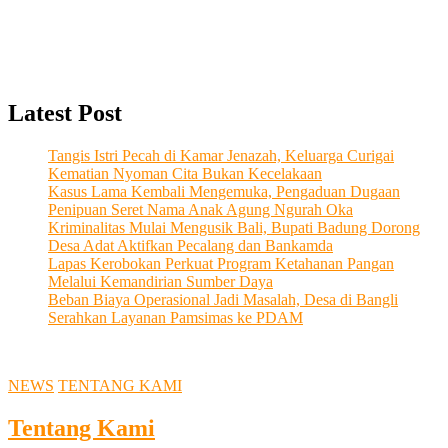
Latest Post
Tangis Istri Pecah di Kamar Jenazah, Keluarga Curigai
Kematian Nyoman Cita Bukan Kecelakaan
Kasus Lama Kembali Mengemuka, Pengaduan Dugaan
Penipuan Seret Nama Anak Agung Ngurah Oka
Kriminalitas Mulai Mengusik Bali, Bupati Badung Dorong
Desa Adat Aktifkan Pecalang dan Bankamda
Lapas Kerobokan Perkuat Program Ketahanan Pangan
Melalui Kemandirian Sumber Daya
Beban Biaya Operasional Jadi Masalah, Desa di Bangli
Serahkan Layanan Pamsimas ke PDAM
NEWS
TENTANG KAMI
Tentang Kami