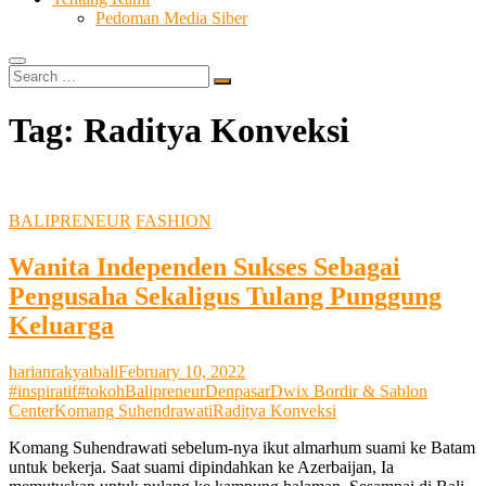
Pedoman Media Siber
Search
…
Tag:
Raditya Konveksi
BALIPRENEUR
FASHION
Wanita Independen Sukses Sebagai
Pengusaha Sekaligus Tulang Punggung
Keluarga
harianrakyatbali
February 10, 2022
#inspiratif
#tokoh
Balipreneur
Denpasar
Dwix Bordir & Sablon
Center
Komang Suhendrawati
Raditya Konveksi
Komang Suhendrawati sebelum-nya ikut almarhum suami ke Batam
untuk bekerja. Saat suami dipindahkan ke Azerbaijan, Ia