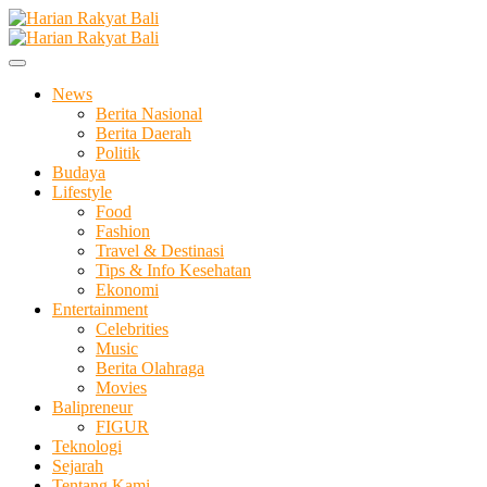
Skip
to
Membangun Semangat Kehidupan dan Berbangsa
content
Harian Rakyat Bali
News
Berita Nasional
Berita Daerah
Politik
Budaya
Lifestyle
Food
Fashion
Travel & Destinasi
Tips & Info Kesehatan
Ekonomi
Entertainment
Celebrities
Music
Berita Olahraga
Movies
Balipreneur
FIGUR
Teknologi
Sejarah
Tentang Kami