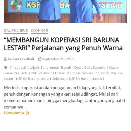
BALIPRENEUR
EKONOMI
“MEMBANGUN KOPERASI SRI BARUNA
LESTARI” Perjalanan yang Penuh Warna
harianrakyatbali
September 20, 2025
#inspiratif
#tokoh
Balipreneur
Bangli
I Dewa Gede Subawa
I Wayan
Sumantra
Ketua KSP Sri Baruna Lestari
Koperasi Simpan Pinjam Sri Baruna
Lestari
KSP Sri Baruna Lestari
Sekretaris KSP Sri Baruna Lestari
Merintis koperasi adalah pengalaman hidup yang tak ternilai,
penuh dengan kenangan yang akan selalu diingat. Mulai dari
momen-momen manis hingga menghadapi tantangan yang pahit,
semuanya…
“MEMBANGUN
Selengkapnya
KOPERASI
SRI
BARUNA