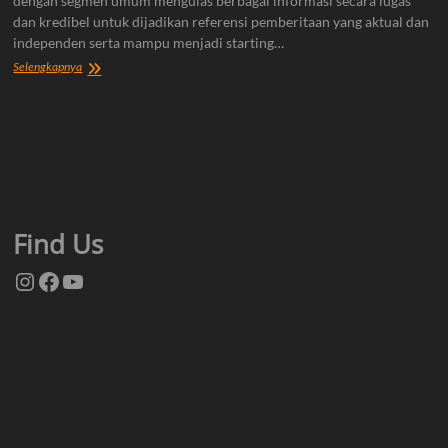
dengan segmen umum mengulas berbagai informasi secara lugas
dan kredibel untuk dijadikan referensi pemberitaan yang aktual dan
independen serta mampu menjadi starting…
Tentang
Selengkapnya
Kami
Find Us
Instagram
Facebook
YouTube