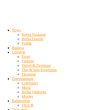
News
Berita Nasional
Berita Daerah
Politik
Budaya
Lifestyle
Food
Fashion
Travel & Destinasi
Tips & Info Kesehatan
Ekonomi
Entertainment
Celebrities
Music
Berita Olahraga
Movies
Balipreneur
FIGUR
Teknologi