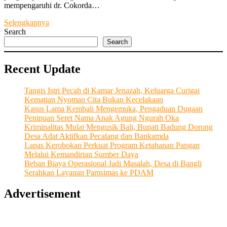
mempengaruhi dr. Cokorda…
Pelayanan
Selengkapnya
Internasional
Search
Dengan
Search
Improve
Skill
Recent Update
Para
Generasi
di
Tangis Istri Pecah di Kamar Jenazah, Keluarga Curigai
Ranah
Kematian Nyoman Cita Bukan Kecelakaan
Kesehatan
Kasus Lama Kembali Mengemuka, Pengaduan Dugaan
Penipuan Seret Nama Anak Agung Ngurah Oka
Kriminalitas Mulai Mengusik Bali, Bupati Badung Dorong
Desa Adat Aktifkan Pecalang dan Bankamda
Lapas Kerobokan Perkuat Program Ketahanan Pangan
Melalui Kemandirian Sumber Daya
Beban Biaya Operasional Jadi Masalah, Desa di Bangli
Serahkan Layanan Pamsimas ke PDAM
Advertisement