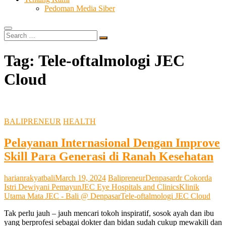
Pedoman Media Siber
Search
…
Tag:
Tele-oftalmologi JEC
Cloud
BALIPRENEUR
HEALTH
Pelayanan Internasional Dengan Improve
Skill Para Generasi di Ranah Kesehatan
harianrakyatbali
March 19, 2024
Balipreneur
Denpasar
dr Cokorda
Istri Dewiyani Pemayun
JEC Eye Hospitals and Clinics
Klinik
Utama Mata JEC - Bali @ Denpasar
Tele-oftalmologi JEC Cloud
Tak perlu jauh – jauh mencari tokoh inspiratif, sosok ayah dan ibu
yang berprofesi sebagai dokter dan bidan sudah cukup mewakili dan