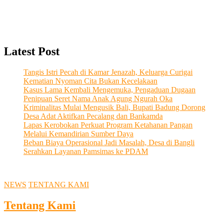
Latest Post
Tangis Istri Pecah di Kamar Jenazah, Keluarga Curigai
Kematian Nyoman Cita Bukan Kecelakaan
Kasus Lama Kembali Mengemuka, Pengaduan Dugaan
Penipuan Seret Nama Anak Agung Ngurah Oka
Kriminalitas Mulai Mengusik Bali, Bupati Badung Dorong
Desa Adat Aktifkan Pecalang dan Bankamda
Lapas Kerobokan Perkuat Program Ketahanan Pangan
Melalui Kemandirian Sumber Daya
Beban Biaya Operasional Jadi Masalah, Desa di Bangli
Serahkan Layanan Pamsimas ke PDAM
NEWS
TENTANG KAMI
Tentang Kami