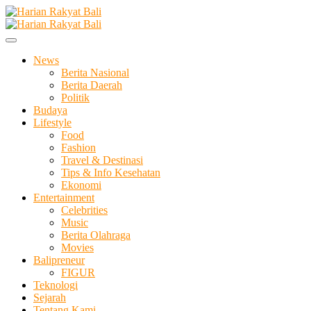
Skip
to
Membangun Semangat Kehidupan dan Berbangsa
content
Harian Rakyat Bali
News
Berita Nasional
Berita Daerah
Politik
Budaya
Lifestyle
Food
Fashion
Travel & Destinasi
Tips & Info Kesehatan
Ekonomi
Entertainment
Celebrities
Music
Berita Olahraga
Movies
Balipreneur
FIGUR
Teknologi
Sejarah
Tentang Kami