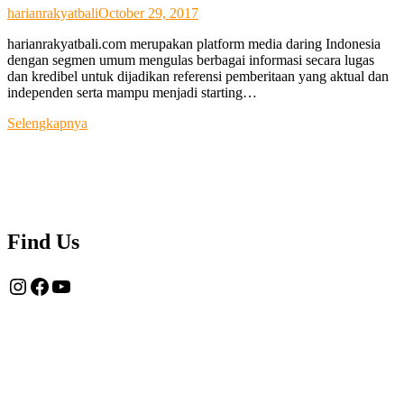
harianrakyatbali
October 29, 2017
harianrakyatbali.com merupakan platform media daring Indonesia
dengan segmen umum mengulas berbagai informasi secara lugas
dan kredibel untuk dijadikan referensi pemberitaan yang aktual dan
independen serta mampu menjadi starting…
Tentang
Selengkapnya
Kami
Find Us
Instagram
Facebook
YouTube