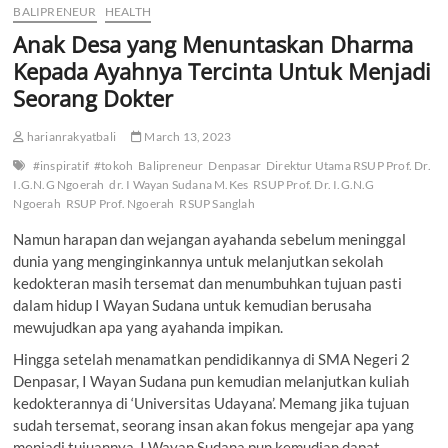
BALIPRENEUR
HEALTH
Anak Desa yang Menuntaskan Dharma
Kepada Ayahnya Tercinta Untuk Menjadi
Seorang Dokter
harianrakyatbali
March 13, 2023
#inspiratif
#tokoh
Balipreneur
Denpasar
Direktur Utama RSUP Prof. Dr.
I.G.N.G Ngoerah
dr. I Wayan Sudana M.Kes
RSUP Prof. Dr. I.G.N.G
Ngoerah
RSUP Prof. Ngoerah
RSUP Sanglah
Namun harapan dan wejangan ayahanda sebelum meninggal
dunia yang menginginkannya untuk melanjutkan sekolah
kedokteran masih tersemat dan menumbuhkan tujuan pasti
dalam hidup I Wayan Sudana untuk kemudian berusaha
mewujudkan apa yang ayahanda impikan.
Hingga setelah menamatkan pendidikannya di SMA Negeri 2
Denpasar, I Wayan Sudana pun kemudian melanjutkan kuliah
kedokterannya di ‘Universitas Udayana’. Memang jika tujuan
sudah tersemat, seorang insan akan fokus mengejar apa yang
menjadi tujuannya, I Wayan Sudana pun kemudian dapat