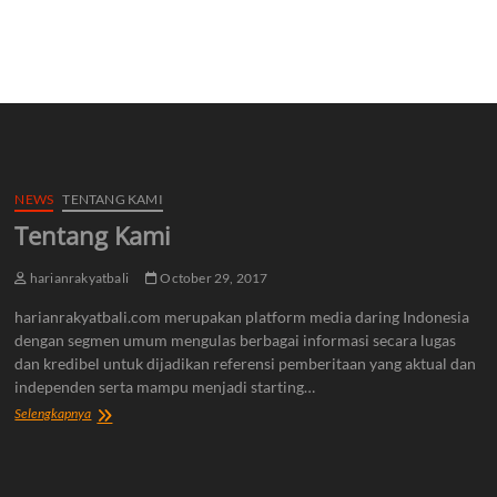
NEWS
TENTANG KAMI
Tentang Kami
harianrakyatbali
October 29, 2017
harianrakyatbali.com merupakan platform media daring Indonesia
dengan segmen umum mengulas berbagai informasi secara lugas
dan kredibel untuk dijadikan referensi pemberitaan yang aktual dan
independen serta mampu menjadi starting…
Tentang
Selengkapnya
Kami