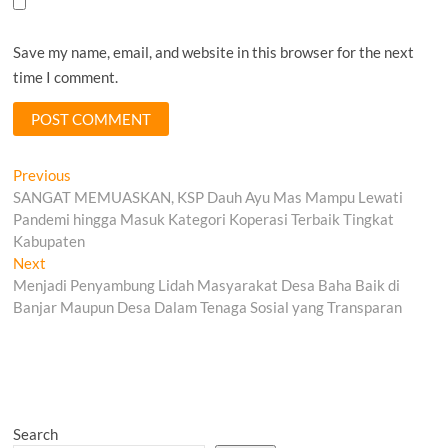
Save my name, email, and website in this browser for the next
time I comment.
Post
Previous
Previous
post:
SANGAT MEMUASKAN, KSP Dauh Ayu Mas Mampu Lewati
navigation
Pandemi hingga Masuk Kategori Koperasi Terbaik Tingkat
Kabupaten
Next
Next
post:
Menjadi Penyambung Lidah Masyarakat Desa Baha Baik di
Banjar Maupun Desa Dalam Tenaga Sosial yang Transparan
Search