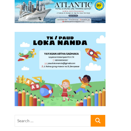
Search
…