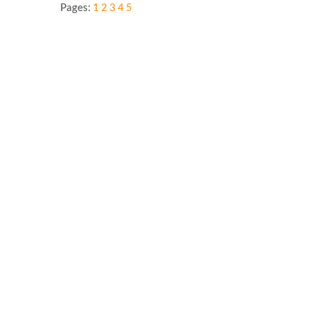
yang
Pages:
1
2
3
4
5
Menuntaskan
Dharma
Kepada
Ayahnya
Tercinta
Untuk
Menjadi
Seorang
Dokter