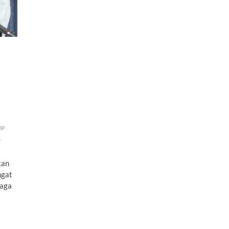
UP
.
kan
ngat
naga