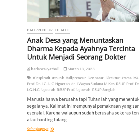
BALIPRENEUR
HEALTH
Anak Desa yang Menuntaskan
Dharma Kepada Ayahnya Tercinta
Untuk Menjadi Seorang Dokter
harianrakyatbali
March 13, 2023
#inspiratif
#tokoh
Balipreneur
Denpasar
Direktur Utama RS
Prof. Dr. I.G.N.G Ngoerah
dr. I Wayan Sudana M.Kes
RSUP Prof. Dr
I.G.N.G Ngoerah
RSUP Prof. Ngoerah
RSUP Sanglah
Manusia hanya berusaha tapi Tuhan lah yang menentu
segalanya. Kalimat ini mempunyai pemaknaan yang sa
esensial. Karena walaupun sudah berusaha sekeras te
atau banting tulang…
Anak
Selengkapnya
Desa