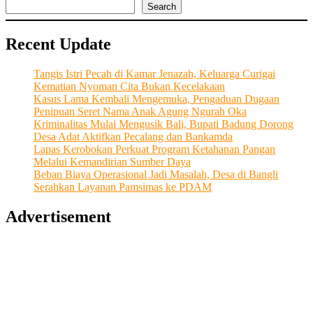
Search
Recent Update
Tangis Istri Pecah di Kamar Jenazah, Keluarga Curigai
Kematian Nyoman Cita Bukan Kecelakaan
Kasus Lama Kembali Mengemuka, Pengaduan Dugaan
Penipuan Seret Nama Anak Agung Ngurah Oka
Kriminalitas Mulai Mengusik Bali, Bupati Badung Dorong
Desa Adat Aktifkan Pecalang dan Bankamda
Lapas Kerobokan Perkuat Program Ketahanan Pangan
Melalui Kemandirian Sumber Daya
Beban Biaya Operasional Jadi Masalah, Desa di Bangli
Serahkan Layanan Pamsimas ke PDAM
Advertisement