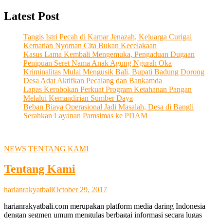
Latest Post
Tangis Istri Pecah di Kamar Jenazah, Keluarga Curigai
Kematian Nyoman Cita Bukan Kecelakaan
Kasus Lama Kembali Mengemuka, Pengaduan Dugaan
Penipuan Seret Nama Anak Agung Ngurah Oka
Kriminalitas Mulai Mengusik Bali, Bupati Badung Dorong
Desa Adat Aktifkan Pecalang dan Bankamda
Lapas Kerobokan Perkuat Program Ketahanan Pangan
Melalui Kemandirian Sumber Daya
Beban Biaya Operasional Jadi Masalah, Desa di Bangli
Serahkan Layanan Pamsimas ke PDAM
NEWS
TENTANG KAMI
Tentang Kami
harianrakyatbali
October 29, 2017
harianrakyatbali.com merupakan platform media daring Indonesia
dengan segmen umum mengulas berbagai informasi secara lugas