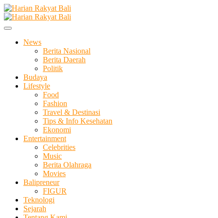
Skip
to
Membangun Semangat Kehidupan dan Berbangsa
content
Harian Rakyat Bali
News
Berita Nasional
Berita Daerah
Politik
Budaya
Lifestyle
Food
Fashion
Travel & Destinasi
Tips & Info Kesehatan
Ekonomi
Entertainment
Celebrities
Music
Berita Olahraga
Movies
Balipreneur
FIGUR
Teknologi
Sejarah
Tentang Kami