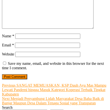
Name
*
Email
*
Website
Save my name, email, and website in this browser for the next
time I comment.
Post
Previous
Previous
SANGAT MEMUASKAN, KSP Dauh Ayu Mas Mampu
post:
Lewati Pandemi hingga Masuk Kategori Koperasi Terbaik Tingkat
navigation
Kabupaten
Next
Next
Menjadi Penyambung Lidah Masyarakat Desa Baha Baik di
post:
Banjar Maupun Desa Dalam Tenaga Sosial yang Transparan
Search