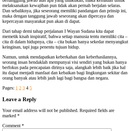
bertanggung jawab atas apa yang dilakukan, maka kemauan untuk
melaksanakan kewajiban pun tidak akan pernah berjalan selaras.
Dan sebaliknya, jika seseorang memiliki pandangan dan prinsip ini,
maka dengan tanggung jawab seseorang akan dipercaya dan
kepercayan masyarakat pun akan di dapat.
Dari tahap demi tahap perjalanan I Wayan Sudana kita dapat
memetik kisah inspiratif, bahwa setiap manusia tentu memiliki cita –
cita di dalam hidupnya, cita – cita bukan hanya sekedar menyangkut
keinginan, tapi juga penentu tujuan hidup.
Namun, untuk mendapatkan keberkahan dan keberhasilannya,
seorang insan hendaklah mempunyai visi sendiri yang bukan hanya
berfokus pada pencapaian dirinya saja, alangkah lebih baik jika hal
itu dapat menjadi manfaat dan kebaikan bagi lingkungan sekitar dan
orang banyak atau lebih jauh lagi bagi bangsa dan negara.
Pages:
1
2
3
4
5
Leave a Reply
Your email address will not be published.
Required fields are
marked
*
Comment
*