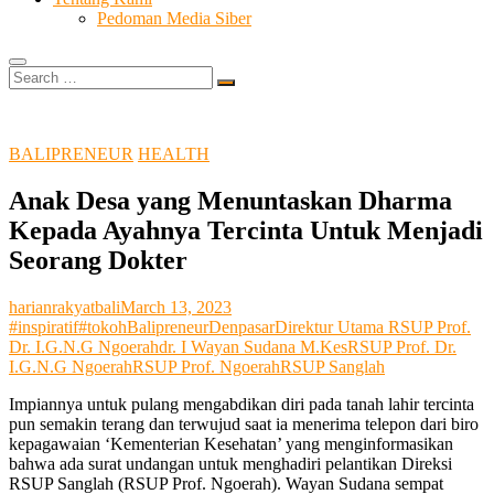
Pedoman Media Siber
Search
…
BALIPRENEUR
HEALTH
Anak Desa yang Menuntaskan Dharma
Kepada Ayahnya Tercinta Untuk Menjadi
Seorang Dokter
harianrakyatbali
March 13, 2023
#inspiratif
#tokoh
Balipreneur
Denpasar
Direktur Utama RSUP Prof.
Dr. I.G.N.G Ngoerah
dr. I Wayan Sudana M.Kes
RSUP Prof. Dr.
I.G.N.G Ngoerah
RSUP Prof. Ngoerah
RSUP Sanglah
Impiannya untuk pulang mengabdikan diri pada tanah lahir tercinta
pun semakin terang dan terwujud saat ia menerima telepon dari biro
kepagawaian ‘Kementerian Kesehatan’ yang menginformasikan
bahwa ada surat undangan untuk menghadiri pelantikan Direksi
RSUP Sanglah (RSUP Prof. Ngoerah). Wayan Sudana sempat