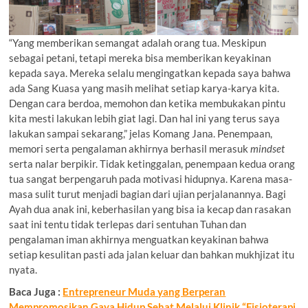
“Yang memberikan semangat adalah orang tua. Meskipun
sebagai petani, tetapi mereka bisa memberikan keyakinan
kepada saya. Mereka selalu mengingatkan kepada saya bahwa
ada Sang Kuasa yang masih melihat setiap karya-karya kita.
Dengan cara berdoa, memohon dan ketika membukakan pintu
kita mesti lakukan lebih giat lagi. Dan hal ini yang terus saya
lakukan sampai sekarang,” jelas Komang Jana. Penempaan,
memori serta pengalaman akhirnya berhasil merasuk
mindset
serta nalar berpikir. Tidak ketinggalan, penempaan kedua orang
tua sangat berpengaruh pada motivasi hidupnya. Karena masa-
masa sulit turut menjadi bagian dari ujian perjalanannya. Bagi
Ayah dua anak ini, keberhasilan yang bisa ia kecap dan rasakan
saat ini tentu tidak terlepas dari sentuhan Tuhan dan
pengalaman iman akhirnya menguatkan keyakinan bahwa
setiap kesulitan pasti ada jalan keluar dan bahkan mukhjizat itu
nyata.
Baca Juga :
Entrepreneur Muda yang Berperan
Mempromosikan Gaya Hidup Sehat Melalui Klinik “Fisioterapi