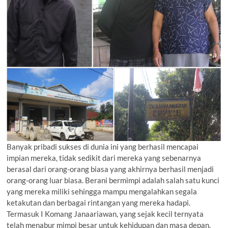
Banyak pribadi sukses di dunia ini yang berhasil mencapai
impian mereka, tidak sedikit dari mereka yang sebenarnya
berasal dari orang-orang biasa yang akhirnya berhasil menjadi
orang-orang luar biasa. Berani bermimpi adalah salah satu kunci
yang mereka miliki sehingga mampu mengalahkan segala
ketakutan dan berbagai rintangan yang mereka hadapi.
Termasuk I Komang Janaariawan, yang sejak kecil ternyata
telah menabur mimpi besar untuk kehidupan dan masa depan.