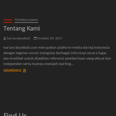
NEWS
TENTANG KAMI
Tentang Kami
harianrakyatbali
October 29, 2017
harianrakyatbali.com merupakan platform media daring Indonesia
dengan segmen umum mengulas berbagai informasi secara lugas
dan kredibel untuk dijadikan referensi pemberitaan yang aktual dan
independen serta mampu menjadi starting…
Tentang
Selengkapnya
Kami
Find Us