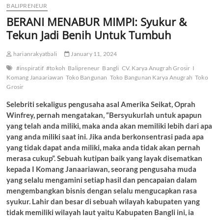
BALIPRENEUR
BERANI MENABUR MIMPI: Syukur &
Tekun Jadi Benih Untuk Tumbuh
harianrakyatbali
January 11, 2024
#inspiratif
#tokoh
Balipreneur
Bangli
CV. Karya Anugrah Grosir
I
Komang Janaariawan
Toko Bangunan
Toko Bangunan Karya Anugrah
Toko
Grosir
Selebriti sekaligus pengusaha asal Amerika Seikat, Oprah
Winfrey, pernah mengatakan, “Bersyukurlah untuk apapun
yang telah anda miliki, maka anda akan memiliki lebih dari apa
yang anda miliki saat ini. Jika anda berkonsentrasi pada apa
yang tidak dapat anda miliki, maka anda tidak akan pernah
merasa cukup”. Sebuah kutipan baik yang layak disematkan
kepada I Komang Janaariawan, seorang pengusaha muda
yang selalu mengamini setiap hasil dan pencapaian dalam
mengembangkan bisnis dengan selalu mengucapkan rasa
syukur. Lahir dan besar di sebuah wilayah kabupaten yang
tidak memiliki wilayah laut yaitu Kabupaten Bangli ini, ia