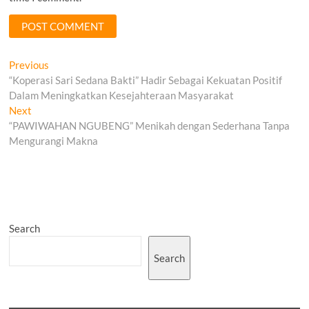
Post
Previous
Previous
post:
“Koperasi Sari Sedana Bakti” Hadir Sebagai Kekuatan Positif
navigation
Dalam Meningkatkan Kesejahteraan Masyarakat
Next
Next
post:
“PAWIWAHAN NGUBENG” Menikah dengan Sederhana Tanpa
Mengurangi Makna
Search
Search