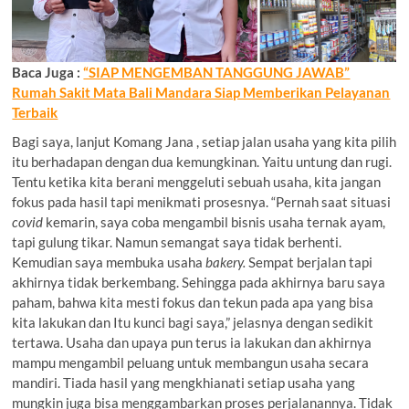
Baca Juga :
“SIAP MENGEMBAN TANGGUNG JAWAB”
Rumah Sakit Mata Bali Mandara Siap Memberikan Pelayanan
Terbaik
Bagi saya, lanjut Komang Jana , setiap jalan usaha yang kita pilih
itu berhadapan dengan dua kemungkinan. Yaitu untung dan rugi.
Tentu ketika kita berani menggeluti sebuah usaha, kita jangan
fokus pada hasil tapi menikmati prosesnya. “Pernah saat situasi
covid
kemarin, saya coba mengambil bisnis usaha ternak ayam,
tapi gulung tikar. Namun semangat saya tidak berhenti.
Kemudian saya membuka usaha
bakery.
Sempat berjalan tapi
akhirnya tidak berkembang. Sehingga pada akhirnya baru saya
paham, bahwa kita mesti fokus dan tekun pada apa yang bisa
kita lakukan dan Itu kunci bagi saya,” jelasnya dengan sedikit
tertawa. Usaha dan upaya pun terus ia lakukan dan akhirnya
mampu mengambil peluang untuk membangun usaha secara
mandiri. Tiada hasil yang mengkhianati setiap usaha yang
mungkin juga bisa menggambarkan proses perjalanannya. Tidak