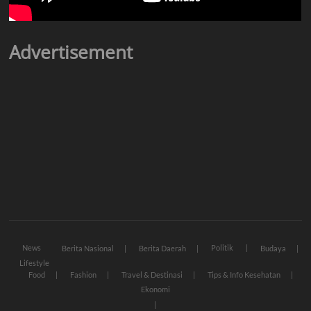
Advertisement
News
Politik
Berita Nasional
Berita Daerah
Budaya
Lifestyle
Food
Fashion
Travel & Destinasi
Tips & Info Kesehatan
Ekonomi