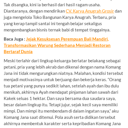
Tak disangka, kini ia berhasil dari hasil ragam usaha.
Diantaranya, dengan mendirikan
CV. Karya Anugrah Grosir
dan
juga mengelola Toko Bangunan Karya Anugrah. Terbaru, pria
yang kerap tampil santai ini tengah belajar sekaligus
mengembangkan bisnis ternak babi di tempat tinggalnya.
Baca Juga :
Jejak Kesuksesan Perempuan Bali Mandiri,
Transformasikan Warung Sederhana Menjadi Restoran
Bertaraf Dunia
Meski terlahir dari lingkup keluarga berlatar belakang sebagai
petani, pria yang lebih akrab dan dikenal dengan nama Komang
Jana ini tidak mengurungkan niatnya. Malahan, kondisi tersebut
menjadi motivasinya untuk berjuang dan bekerja keras. “Orang
tua petani yang punya sedikit lahan, setelah ayah dan ibu dulu
menikah, akhirnya Ayah mendapat pinjaman lahan sawah dari
Kakek seluas 1 hektar. Dan saya bersama dua saudara saya,
besar dalam lingkup itu. Tetapi jujur, sejak kecil saya memiliki
mimpi. Dan mimpi itu membendam di dalam ingatan saya,” aku
Komang Jana saat ditemui. Pola asuh serta didikan tersebut
akhirnya membentuk karakter serta kepribadian Komang Jana