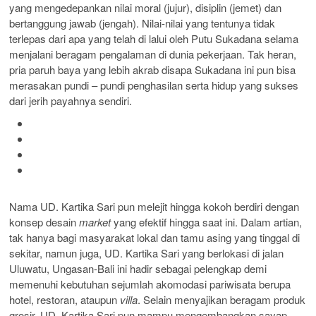
yang mengedepankan nilai moral (jujur), disiplin (jemet) dan
bertanggung jawab (jengah). Nilai-nilai yang tentunya tidak
terlepas dari apa yang telah di lalui oleh Putu Sukadana selama
menjalani beragam pengalaman di dunia pekerjaan. Tak heran,
pria paruh baya yang lebih akrab disapa Sukadana ini pun bisa
merasakan pundi – pundi penghasilan serta hidup yang sukses
dari jerih payahnya sendiri.
Nama UD. Kartika Sari pun melejit hingga kokoh berdiri dengan
konsep desain
market
yang efektif hingga saat ini. Dalam artian,
tak hanya bagi masyarakat lokal dan tamu asing yang tinggal di
sekitar, namun juga, UD. Kartika Sari yang berlokasi di jalan
Uluwatu, Ungasan-Bali ini hadir sebagai pelengkap demi
memenuhi kebutuhan sejumlah akomodasi pariwisata berupa
hotel, restoran, ataupun
villa
. Selain menyajikan beragam produk
grosir, UD. Kartika Sari pun mampu mengembangkan sayap