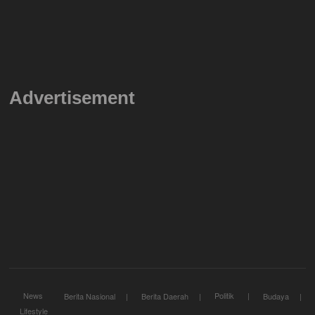
Advertisement
News
Politik
Berita Nasional
Berita Daerah
Budaya
Lifestyle