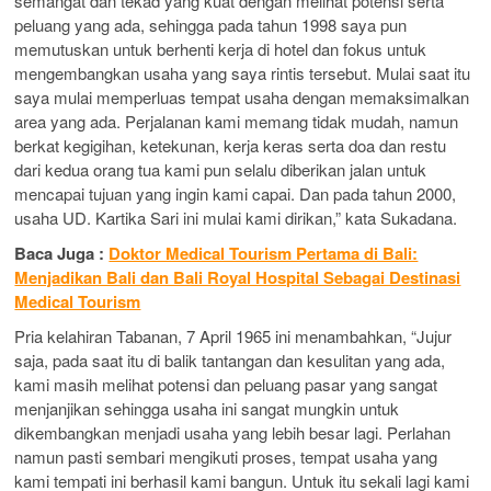
semangat dan tekad yang kuat dengan melihat potensi serta
peluang yang ada, sehingga pada tahun 1998 saya pun
memutuskan untuk berhenti kerja di hotel dan fokus untuk
mengembangkan usaha yang saya rintis tersebut. Mulai saat itu
saya mulai memperluas tempat usaha dengan memaksimalkan
area yang ada. Perjalanan kami memang tidak mudah, namun
berkat kegigihan, ketekunan, kerja keras serta doa dan restu
dari kedua orang tua kami pun selalu diberikan jalan untuk
mencapai tujuan yang ingin kami capai. Dan pada tahun 2000,
usaha UD. Kartika Sari ini mulai kami dirikan,” kata Sukadana.
Baca Juga :
Doktor Medical Tourism Pertama di Bali:
Menjadikan Bali dan Bali Royal Hospital Sebagai Destinasi
Medical Tourism
Pria kelahiran Tabanan, 7 April 1965 ini menambahkan, “Jujur
saja, pada saat itu di balik tantangan dan kesulitan yang ada,
kami masih melihat potensi dan peluang pasar yang sangat
menjanjikan sehingga usaha ini sangat mungkin untuk
dikembangkan menjadi usaha yang lebih besar lagi. Perlahan
namun pasti sembari mengikuti proses, tempat usaha yang
kami tempati ini berhasil kami bangun. Untuk itu sekali lagi kami