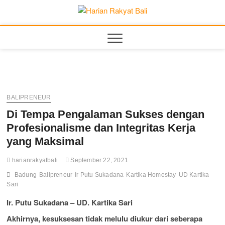
Skip
to
Harian
MEMBANGUN
content
SEMANGAT
KEHIDUPAN DAN
Rakyat
BERBANGSA
Bali
BALIPRENEUR
Di Tempa Pengalaman Sukses dengan
Profesionalisme dan Integritas Kerja
yang Maksimal
harianrakyatbali
September 22, 2021
Badung
Balipreneur
Ir Putu Sukadana
Kartika Homestay
UD Kartika
Sari
Ir. Putu Sukadana – UD. Kartika Sari
Akhirnya, kesuksesan tidak melulu diukur dari seberapa