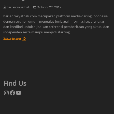
harianrakyatbali
October 29, 2017
harianrakyatbali.com merupakan platform media daring Indonesia
dengan segmen umum mengulas berbagai informasi secara lugas
dan kredibel untuk dijadikan referensi pemberitaan yang aktual dan
independen serta mampu menjadi starting…
Tentang
Selengkapnya
Kami
Find Us
Instagram
Facebook
YouTube