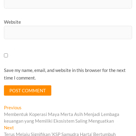
Website
Save my name, email, and website in this browser for the next
time I comment.
Post
Previous
Previous
post:
Membentuk Koperasi Maya Merta Asih Menjadi Lembaga
navigation
keuangan yang Memiliki Ekosistem Saling Menguatkan
Next
Next
post:
Terus Melaju Signifikan ‘KSP Samudra Harta’ Bertumbuh