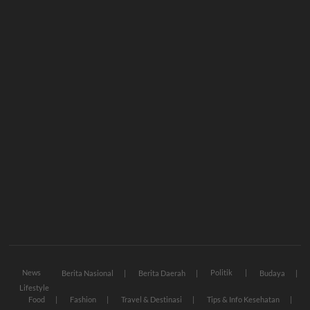
News
Politik
Berita Nasional
Berita Daerah
Budaya
Lifestyle
Food
Fashion
Travel & Destinasi
Tips & Info Kesehatan