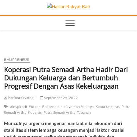
Skip
Harian
to
MEMBANGUN
SEMANGAT
content
KEHIDUPAN DAN
Rakyat
BERBANGSA
Bali
BALIPRENEUR
Koperasi Putra Semadi Artha Hadir Dari
Dukungan Keluarga dan Bertumbuh
Progresif Dengan Asas Kekeluargaan
harianrakyatbali
September 25, 2022
#inspiratif
#tokoh
Balipreneur
I Nyoman Sukarya
Ketua Koperasi Putra
Semadi Artha
Koperasi Putra Semadi Artha
Tabanan
Munculnya urgensi mengenai manfaat nilai ekonomi dari
stabilitas sistem lembaga keuangan menjadi faktor krusial
untuk mengurangi resiko dan mencegah individu dan