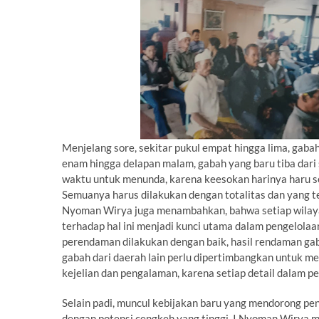
Menjelang sore, sekitar pukul empat hingga lima, gabah
enam hingga delapan malam, gabah yang baru tiba dari 
waktu untuk menunda, karena keesokan harinya haru sege
Semuanya harus dilakukan dengan totalitas dan yang te
Nyoman Wirya juga menambahkan, bahwa setiap wilaya
terhadap hal ini menjadi kunci utama dalam pengelola
perendaman dilakukan dengan baik, hasil rendaman gab
gabah dari daerah lain perlu dipertimbangkan untuk m
kejelian dan pengalaman, karena setiap detail dalam p
Selain padi, muncul kebijakan baru yang mendorong 
dengan potensi cengkeh yang tinggi, I Nyoman Wirya 