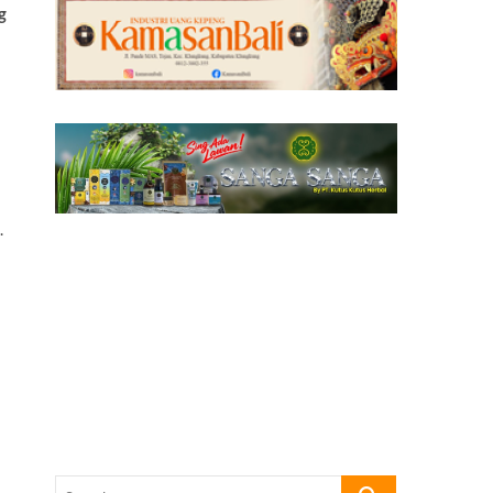
g
.
Search