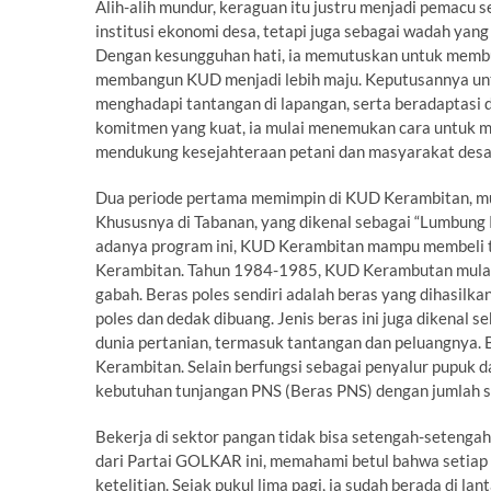
Alih-alih mundur, keraguan itu justru menjadi pemac
institusi ekonomi desa, tetapi juga sebagai wadah yan
Dengan kesungguhan hati, ia memutuskan untuk membu
membangun KUD menjadi lebih maju. Keputusannya untuk 
menghadapi tantangan di lapangan, serta beradaptasi 
komitmen yang kuat, ia mulai menemukan cara untuk m
mendukung kesejahteraan petani dan masyarakat desa
Dua periode pertama memimpin di KUD Kerambitan, m
Khususnya di Tabanan, yang dikenal sebagai “Lumbung 
adanya program ini, KUD Kerambitan mampu membeli t
Kerambitan. Tahun 1984-1985, KUD Kerambutan mulai 
gabah. Beras poles sendiri adalah beras yang dihasilka
poles dan dedak dibuang. Jenis beras ini juga dikenal 
dunia pertanian, termasuk tantangan dan peluangnya
Kerambitan. Selain berfungsi sebagai penyalur pupuk 
kebutuhan tunjangan PNS (Beras PNS) dengan jumlah se
Bekerja di sektor pangan tidak bisa setengah-setengah
dari Partai GOLKAR ini, memahami betul bahwa setiap
ketelitian. Sejak pukul lima pagi, ia sudah berada di l