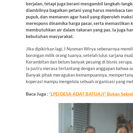
berjalan, tetapi juga berani mengambil langkah-langk
diambilnya bagaikan petani yang harus membaca t
pupuk, dan memanen agar hasil yang diperoleh maksi
merespons dinamika harga pasar, serta memastikan ke
membutuhkan air dalam takaran yang pas. Ia juga h
kebutuhan masyarakat.
Jika dipikirkan lagi, I Nyoman Wirya sebenarnya memil
borongan milik orang tuanya, setelah lulus sarjana mu
Kerambitan dan belum banyak pesaing di bisnis serupa.
Ia justru merasa tertantang dengan anggapan bahwa a
Banyak pihak meragukan kemampuannya, mempertanya
koperasi mampu mengelola sebuah organisasi yang mel
Baca Juga :
“LPD DESA ADAT BATUAJI” Bukan Seked