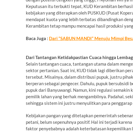
Keputusan itu terbukti tepat, KUD Kerambitan berhasi
kebijakan yang diterapkan oleh PUSKUD (Pusat Koperas
mendapat kuota yang lebih terbatas dibandingkan den
Kerambitan tetap mampu mencapai hasil produksi yang t
Baca Juga :
Dari “SABUN MANDI” Menuju Mimpi Besar
Dari Tantangan Ketidakpastian Cuaca hingga Lemba
Selain tantangan cuaca, tantangan utama dalam menge
sektor pertanian. Saat ini, KUD tidak lagi diberikan p
tersebut. Misalnya, dalam distribusi pupuk, justru pi
berperan sebagai pengecer. Dahulu, pupuk bersubsidi 
pupuk dari Banyuwangi. Namun, kini regulasi semakin 
pemilik lahan yang berhak mengambilnya. Padahal, sekit
sehingga sistem ini justru menyulitkan para penggarap
Kebijakan pangan yang ditetapkan pemerintah sebenarn
petani, belum sepenuhnya positif. Hal ini terjadi karen
faktor penyebabnya adalah keterbatasan kepemilikan la