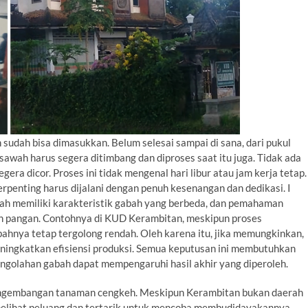
 sudah bisa dimasukkan. Belum selesai sampai di sana, dari pukul
sawah harus segera ditimbang dan diproses saat itu juga. Tidak ada
ra dicor. Proses ini tidak mengenal hari libur atau jam kerja tetap.
rpenting harus dijalani dengan penuh kesenangan dan dedikasi. I
h memiliki karakteristik gabah yang berbeda, dan pemahaman
an pangan. Contohnya di KUD Kerambitan, meskipun proses
ahnya tetap tergolong rendah. Oleh karena itu, jika memungkinkan,
eningkatkan efisiensi produksi. Semua keputusan ini membutuhkan
engolahan gabah dapat mempengaruhi hasil akhir yang diperoleh.
pengembangan tanaman cengkeh. Meskipun Kerambitan bukan daerah
melihat peluang dan tertarik untuk mencoba membudidayakannya.