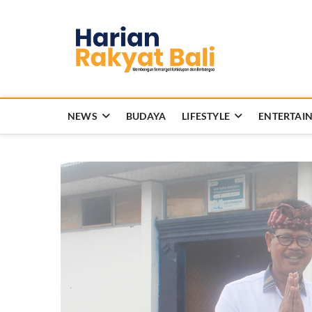
Skip
to
Harian 
content
MEMBANGUN SEMANG
NEWS
BUDAYA
LIFESTYLE
ENTERTAI