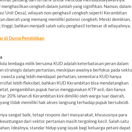
l menghasilkan cengkeh dalam jumlah yang signifikan. Namun, dalam
i Unit Desa), wilayah non-penghasil cengkeh seperti Kerambitan
gan daerah yang memang memiliki potensi cengkeh. Meski demikian,
inggi, bahkan menjadi salah satu penghasil terbesar di wilayahnya.
 di Dunia Pendidikan
ga
lola lembaga milik bersama KUD adalah keterbatasan peran dalam
eran strategis dalam pertanian, meskipun awalnya berfokus pada sekto
hak swasta yang lebih mendapat perhatian, sementara KUD hanya
bersifat lebih fleksibel, bahkan KUD Kerambitan bisa mendatangkan
ketat, pengambilan pupuk harus menggunakan KTP asli, dan hanya
ar 20% lahan di Kerambitan kini dimiliki oleh warga luar daerah,
 yang tidak memiliki hak akses langsung terhadap pupuk bersubsidi.
ya sangat baik, tetapi respons dari masyarakat, khsususnya para
a keuntungan dari sektor pertanian masih tergolong kecil. Salah satu
han. Idealnya, standar hidup yang layak bagi keluarga petani dapat