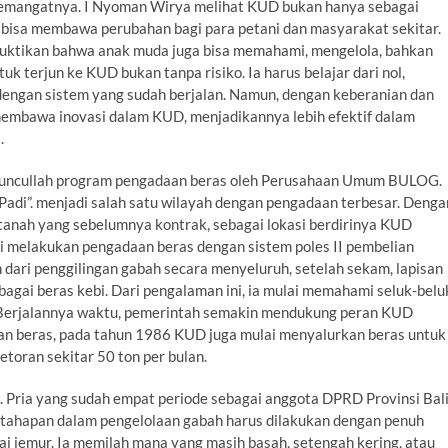
u semangatnya. I Nyoman Wirya melihat KUD bukan hanya sebagai
g bisa membawa perubahan bagi para petani dan masyarakat sekitar.
ktikan bahwa anak muda juga bisa memahami, mengelola, bahkan
terjun ke KUD bukan tanpa risiko. Ia harus belajar dari nol,
dengan sistem yang sudah berjalan. Namun, dengan keberanian dan
embawa inovasi dalam KUD, menjadikannya lebih efektif dalam
.
uncullah program pengadaan beras oleh Perusahaan Umum BULOG.
Padi”. menjadi salah satu wilayah dengan pengadaan terbesar. Denga
anah yang sebelumnya kontrak, sebagai lokasi berdirinya KUD
melakukan pengadaan beras dengan sistem poles II pembelian
n dari penggilingan gabah secara menyeluruh, setelah sekam, lapisan
sebagai beras kebi. Dari pengalaman ini, ia mulai memahami seluk-belu
. Berjalannya waktu, pemerintah semakin mendukung peran KUD
dan beras, pada tahun 1986 KUD juga mulai menyalurkan beras untuk
toran sekitar 50 ton per bulan.
. Pria yang sudah empat periode sebagai anggota DPRD Provinsi Bal
 tahapan dalam pengelolaan gabah harus dilakukan dengan penuh
antai jemur. Ia memilah mana yang masih basah, setengah kering, atau