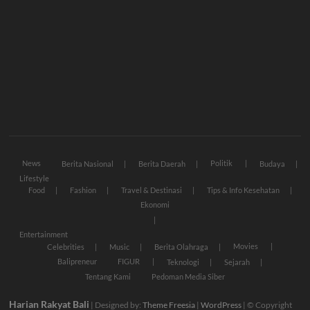
News
Politik
Berita Nasional
Berita Daerah
Budaya
Lifestyle
Food
Fashion
Travel & Destinasi
Tips & Info Kesehatan
Ekonomi
Entertainment
Movies
Celebrities
Music
Berita Olahraga
Balipreneur
FIGUR
Teknologi
Sejarah
Tentang Kami
Pedoman Media Siber
Harian Rakyat Bali
| Designed by:
Theme Freesia
|
WordPress
| © Copyright