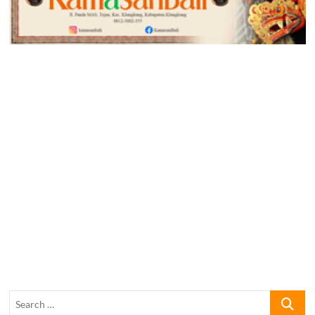
Search
…