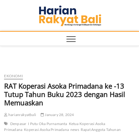
Skip
Harian
to
MEMBANGUN
SEMANGAT
content
KEHIDUPAN
Rakyat
DAN
BERBANGSA
Bali
EKONOMI
RAT Koperasi Asoka Primadana ke -13
Tutup Tahun Buku 2023 dengan Hasil
Memuaskan
harianrakyatbali
January 28, 2024
Denpasar
I Putu Oka Purnamanta
Ketua Koperasi Asoka
Primadana
Koperasi Asoka Primadana
news
Rapat Anggota Tahunan