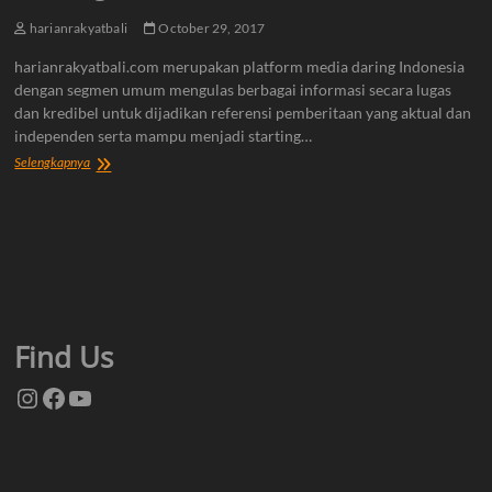
harianrakyatbali
October 29, 2017
harianrakyatbali.com merupakan platform media daring Indonesia
dengan segmen umum mengulas berbagai informasi secara lugas
dan kredibel untuk dijadikan referensi pemberitaan yang aktual dan
independen serta mampu menjadi starting…
Tentang
Selengkapnya
Kami
Find Us
Instagram
Facebook
YouTube