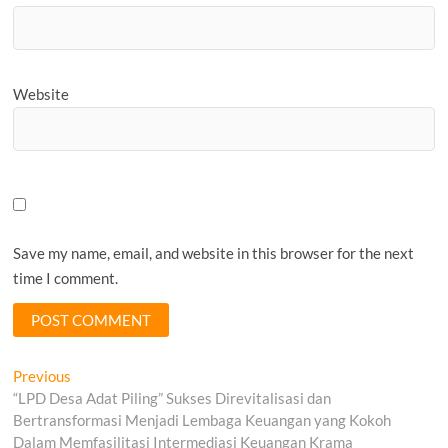
Website
Save my name, email, and website in this browser for the next
time I comment.
Post
Previous
Previous
post:
“LPD Desa Adat Piling” Sukses Direvitalisasi dan
navigation
Bertransformasi Menjadi Lembaga Keuangan yang Kokoh
Dalam Memfasilitasi Intermediasi Keuangan Krama