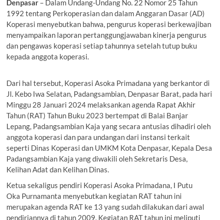
Denpasar
– Dalam Undang-Undang No. 22 Nomor 25 Tahun
1992 tentang Perkoperasian dan dalam Anggaran Dasar (AD)
Koperasi menyebutkan bahwa, pengurus koperasi berkewajiban
menyampaikan laporan pertanggungjawaban kinerja pengurus
dan pengawas koperasi setiap tahunnya setelah tutup buku
kepada anggota koperasi.
Dari hal tersebut, Koperasi Asoka Primadana yang berkantor di
Jl. Kebo Iwa Selatan, Padangsambian, Denpasar Barat, pada hari
Minggu 28 Januari 2024 melaksankan agenda Rapat Akhir
Tahun (RAT) Tahun Buku 2023 bertempat di Balai Banjar
Lepang, Padangsambian Kaja yang secara antusias dihadiri oleh
anggota koperasi dan para undangan dari instansi terkait
seperti Dinas Koperasi dan UMKM Kota Denpasar, Kepala Desa
Padangsambian Kaja yang diwakili oleh Sekretaris Desa,
Kelihan Adat dan Kelihan Dinas.
Ketua sekaligus pendiri Koperasi Asoka Primadana, I Putu
Oka Purnamanta menyebutkan kegiatan RAT tahun ini
merupakan agenda RAT ke 13 yang sudah dilakukan dari awal
pendiriannya di tahun 2009. Kegiatan RAT tahun ini meliputi