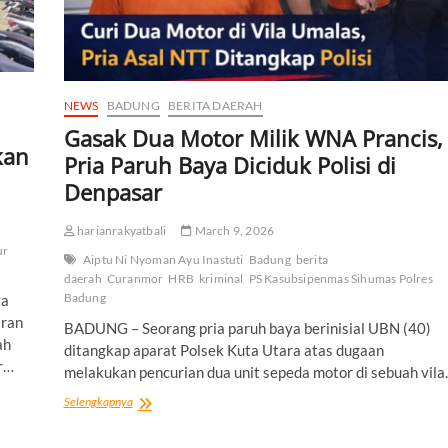
NEWS
BADUNG
BERITA DAERAH
Gasak Dua Motor Milik WNA Prancis,
kan
Pria Paruh Baya Diciduk Polisi di
Denpasar
harianrakyatbali
March 9, 2026
ur
Aiptu Ni Nyoman Ayu Inastuti
Badung
berita
daerah
Curanmor
HRB
kriminal
PS Kasubsipenmas Sihumas Polres
Badung
ya
aran
BADUNG – Seorang pria paruh baya berinisial UBN (40)
ah
ditangkap aparat Polsek Kuta Utara atas dugaan
r…
melakukan pencurian dua unit sepeda motor di sebuah vil
Gasak
Selengkapnya
Dua
Motor