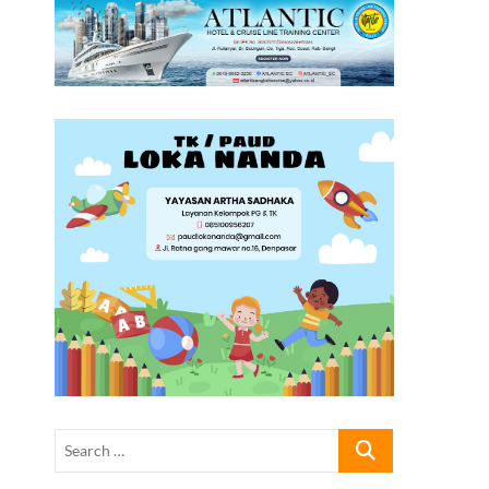
Search
…