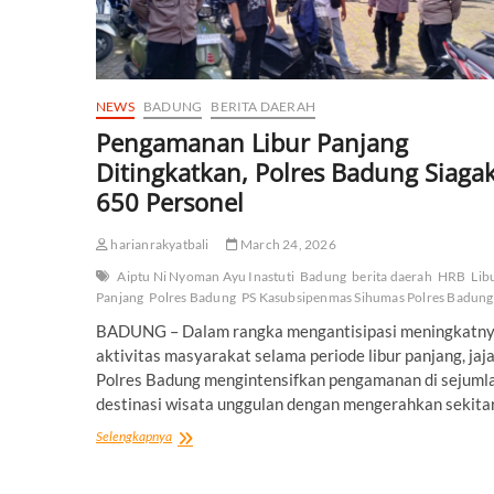
NEWS
BADUNG
BERITA DAERAH
Pengamanan Libur Panjang
Ditingkatkan, Polres Badung Siaga
650 Personel
harianrakyatbali
March 24, 2026
Aiptu Ni Nyoman Ayu Inastuti
Badung
berita daerah
HRB
Lib
Panjang
Polres Badung
PS Kasubsipenmas Sihumas Polres Badung
BADUNG – Dalam rangka mengantisipasi meningkatn
aktivitas masyarakat selama periode libur panjang, jaj
Polres Badung mengintensifkan pengamanan di sejuml
destinasi wisata unggulan dengan mengerahkan sekita
Pengamanan
Selengkapnya
Libur
Panjang