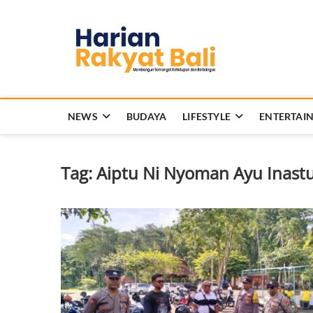
Skip
to
Harian 
content
MEMBANGUN SEMANG
NEWS
BUDAYA
LIFESTYLE
ENTERTAI
Tag:
Aiptu Ni Nyoman Ayu Inastu