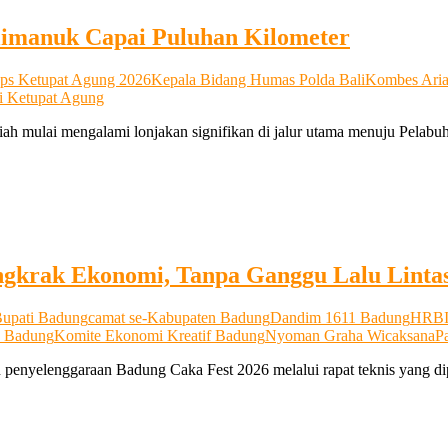
ilimanuk Capai Puluhan Kilometer
ps Ketupat Agung 2026
Kepala Bidang Humas Polda Bali
Kombes Ari
si Ketupat Agung
ah mulai mengalami lonjakan signifikan di jalur utama menuju Pela
ngkrak Ekonomi, Tanpa Ganggu Lalu Linta
upati Badung
camat se-Kabupaten Badung
Dandim 1611 Badung
HRB
n Badung
Komite Ekonomi Kreatif Badung
Nyoman Graha Wicaksana
P
nyelenggaraan Badung Caka Fest 2026 melalui rapat teknis yang d