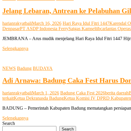
Badung
Jelang Lebaran, Antrean ke Pelabuhan G
Siagakan
650
Personel
harianrakyatbali
March 16, 2026
Hari Raya Idul Fitri 1447
Karendal O
Denpasar
PT ASDP Indonesia Ferry
Satgas Kamseltibcarlantas Opera
JEMBRANA – Arus mudik menjelang Hari Raya Idul Fitri 1447 Hijri
Jelang
Selengkapnya
Lebaran,
Antrean
ke
NEWS
Badung
BUDAYA
Pelabuhan
Gilimanuk
Adi Arnawa: Badung Caka Fest Harus Do
Capai
Puluhan
Kilometer
harianrakyatbali
March 1, 2026
Badung Caka Fest 2026
berita daerah
B
terkait
Ketua Dekranasda Badung
Ketua Komisi IV DPRD Kabupate
BADUNG – Pemerintah Kabupaten Badung mematangkan persiapan pe
Adi
Selengkapnya
Arnawa:
Search
Badung
Search