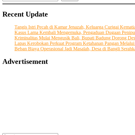
Caka
Fest
Recent Update
Harus
Dongkrak
Ekonomi,
Tangis Istri Pecah di Kamar Jenazah, Keluarga Curigai Kema
Tanpa
Kasus Lama Kembali Mengemuka, Pengaduan Dugaan Penipu
Ganggu
Kriminalitas Mulai Mengusik Bali, Bupati Badung Dorong De
Lalu
Lapas Kerobokan Perkuat Program Ketahanan Pangan Melalu
Lintas
Beban Biaya Operasional Jadi Masalah, Desa di Bangli Ser
Advertisement