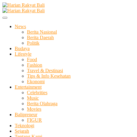
Skip
to
Membangun Semangat Kehidupan dan Berbangsa
content
Harian Rakyat Bali
News
Berita Nasional
Berita Daerah
Politik
Budaya
Lifestyle
Food
Fashion
Travel & Destinasi
Tips & Info Kesehatan
Ekonomi
Entertainment
Celebrities
Music
Berita Olahraga
Movies
Balipreneur
FIGUR
Teknologi
Sejarah
Tentang Kami