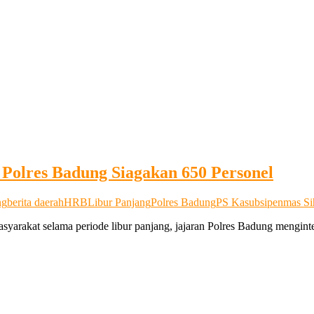
Polres Badung Siagakan 650 Personel
ng
berita daerah
HRB
Libur Panjang
Polres Badung
PS Kasubsipenmas Si
rakat selama periode libur panjang, jajaran Polres Badung menginte