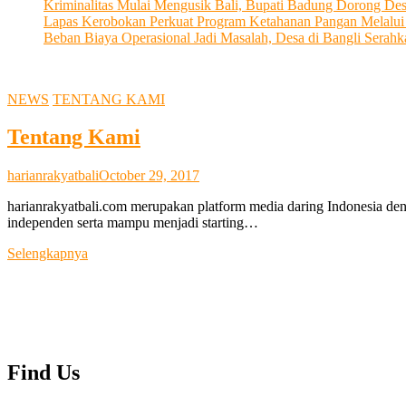
Kriminalitas Mulai Mengusik Bali, Bupati Badung Dorong De
Lapas Kerobokan Perkuat Program Ketahanan Pangan Melalu
Beban Biaya Operasional Jadi Masalah, Desa di Bangli Ser
NEWS
TENTANG KAMI
Tentang Kami
harianrakyatbali
October 29, 2017
harianrakyatbali.com merupakan platform media daring Indonesia den
independen serta mampu menjadi starting…
Tentang
Selengkapnya
Kami
Find Us