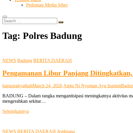
Pedoman Media Siber
Search
…
Tag:
Polres Badung
NEWS
Badung
BERITA DAERAH
Pengamanan Libur Panjang Ditingkatkan, 
harianrakyatbali
March 24, 2026
Aiptu Ni Nyoman Ayu Inastuti
Badu
BADUNG – Dalam rangka mengantisipasi meningkatnya aktivitas masya
mengerahkan sekitar…
Pengamanan
Selengkapnya
Libur
Panjang
Ditingkatkan,
NEWS
BERITA DAERAH
Jembrana
Polres