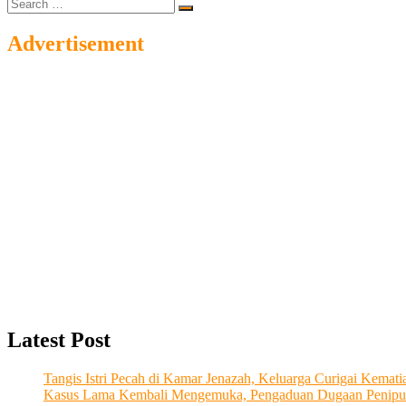
Search
…
Advertisement
Latest Post
Tangis Istri Pecah di Kamar Jenazah, Keluarga Curigai Kema
Kasus Lama Kembali Mengemuka, Pengaduan Dugaan Penipu