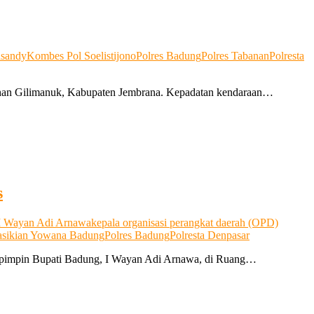
asandy
Kombes Pol Soelistijono
Polres Badung
Polres Tabanan
Polresta
buhan Gilimanuk, Kabupaten Jembrana. Kepadatan kendaraan…
s
I Wayan Adi Arnawa
kepala organisasi perangkat daerah (OPD)
asikian Yowana Badung
Polres Badung
Polresta Denpasar
ipimpin Bupati Badung, I Wayan Adi Arnawa, di Ruang…