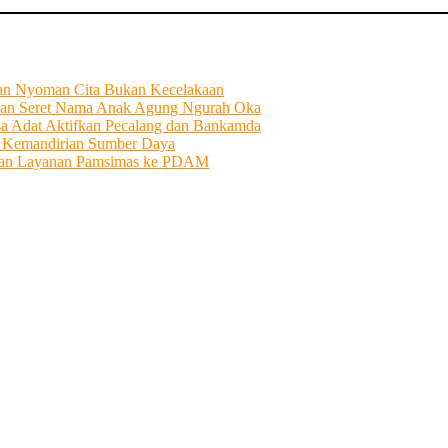
tian Nyoman Cita Bukan Kecelakaan
an Seret Nama Anak Agung Ngurah Oka
sa Adat Aktifkan Pecalang dan Bankamda
i Kemandirian Sumber Daya
ahkan Layanan Pamsimas ke PDAM