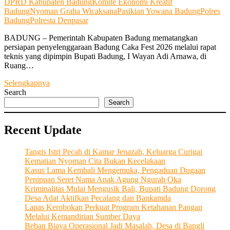
DPRD Kabupaten Badung
Komite Ekonomi Kreatif
Badung
Nyoman Graha Wicaksana
Pasikian Yowana Badung
Polres
Badung
Polresta Denpasar
BADUNG – Pemerintah Kabupaten Badung mematangkan
persiapan penyelenggaraan Badung Caka Fest 2026 melalui rapat
teknis yang dipimpin Bupati Badung, I Wayan Adi Arnawa, di
Ruang…
Adi
Selengkapnya
Arnawa:
Search
Badung
Search
Caka
Fest
Recent Update
Harus
Dongkrak
Ekonomi,
Tangis Istri Pecah di Kamar Jenazah, Keluarga Curigai
Tanpa
Kematian Nyoman Cita Bukan Kecelakaan
Ganggu
Kasus Lama Kembali Mengemuka, Pengaduan Dugaan
Lalu
Penipuan Seret Nama Anak Agung Ngurah Oka
Lintas
Kriminalitas Mulai Mengusik Bali, Bupati Badung Dorong
Desa Adat Aktifkan Pecalang dan Bankamda
Lapas Kerobokan Perkuat Program Ketahanan Pangan
Melalui Kemandirian Sumber Daya
Beban Biaya Operasional Jadi Masalah, Desa di Bangli