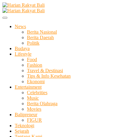
Skip
to
Membangun Semangat Kehidupan dan Berbangsa
content
Harian Rakyat Bali
News
Berita Nasional
Berita Daerah
Politik
Budaya
Lifestyle
Food
Fashion
Travel & Destinasi
Tips & Info Kesehatan
Ekonomi
Entertainment
Celebrities
Music
Berita Olahraga
Movies
Balipreneur
FIGUR
Teknologi
Sejarah
Tentang Kami