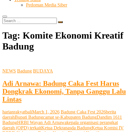
Pedoman Media Siber
Search
…
Tag:
Komite Ekonomi Kreatif
Badung
NEWS
Badung
BUDAYA
Adi Arnawa: Badung Caka Fest Harus
Dongkrak Ekonomi, Tanpa Ganggu Lalu
Lintas
harianrakyatbali
March 1, 2026
Badung Caka Fest 2026
berita
daerah
Bupati Badung
camat se-Kabupaten Badung
Dandim 1611
Badung
HRB
I Wayan Adi Arnawa
kepala organisasi perangkat
daerah (OPD) terkait
Ketua Dekranasda Badung
Ketua Komisi IV