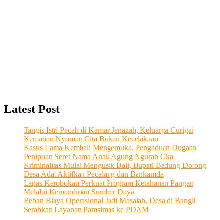
Latest Post
Tangis Istri Pecah di Kamar Jenazah, Keluarga Curigai
Kematian Nyoman Cita Bukan Kecelakaan
Kasus Lama Kembali Mengemuka, Pengaduan Dugaan
Penipuan Seret Nama Anak Agung Ngurah Oka
Kriminalitas Mulai Mengusik Bali, Bupati Badung Dorong
Desa Adat Aktifkan Pecalang dan Bankamda
Lapas Kerobokan Perkuat Program Ketahanan Pangan
Melalui Kemandirian Sumber Daya
Beban Biaya Operasional Jadi Masalah, Desa di Bangli
Serahkan Layanan Pamsimas ke PDAM