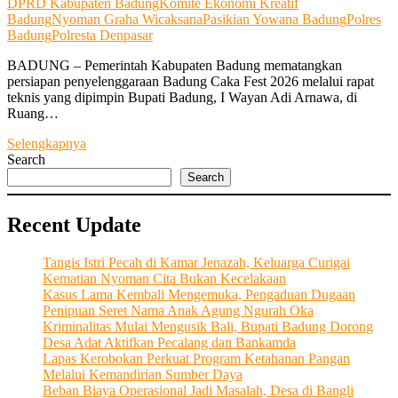
DPRD Kabupaten Badung
Komite Ekonomi Kreatif
Badung
Nyoman Graha Wicaksana
Pasikian Yowana Badung
Polres
Badung
Polresta Denpasar
BADUNG – Pemerintah Kabupaten Badung mematangkan
persiapan penyelenggaraan Badung Caka Fest 2026 melalui rapat
teknis yang dipimpin Bupati Badung, I Wayan Adi Arnawa, di
Ruang…
Adi
Selengkapnya
Arnawa:
Search
Badung
Search
Caka
Fest
Recent Update
Harus
Dongkrak
Ekonomi,
Tangis Istri Pecah di Kamar Jenazah, Keluarga Curigai
Tanpa
Kematian Nyoman Cita Bukan Kecelakaan
Ganggu
Kasus Lama Kembali Mengemuka, Pengaduan Dugaan
Lalu
Penipuan Seret Nama Anak Agung Ngurah Oka
Lintas
Kriminalitas Mulai Mengusik Bali, Bupati Badung Dorong
Desa Adat Aktifkan Pecalang dan Bankamda
Lapas Kerobokan Perkuat Program Ketahanan Pangan
Melalui Kemandirian Sumber Daya
Beban Biaya Operasional Jadi Masalah, Desa di Bangli