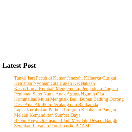
Latest Post
Tangis Istri Pecah di Kamar Jenazah, Keluarga Curigai
Kematian Nyoman Cita Bukan Kecelakaan
Kasus Lama Kembali Mengemuka, Pengaduan Dugaan
Penipuan Seret Nama Anak Agung Ngurah Oka
Kriminalitas Mulai Mengusik Bali, Bupati Badung Dorong
Desa Adat Aktifkan Pecalang dan Bankamda
Lapas Kerobokan Perkuat Program Ketahanan Pangan
Melalui Kemandirian Sumber Daya
Beban Biaya Operasional Jadi Masalah, Desa di Bangli
Serahkan Layanan Pamsimas ke PDAM