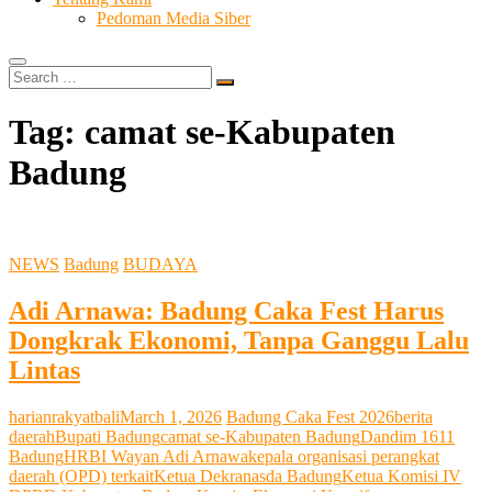
Pedoman Media Siber
Search
…
Tag:
camat se-Kabupaten
Badung
NEWS
Badung
BUDAYA
Adi Arnawa: Badung Caka Fest Harus
Dongkrak Ekonomi, Tanpa Ganggu Lalu
Lintas
harianrakyatbali
March 1, 2026
Badung Caka Fest 2026
berita
daerah
Bupati Badung
camat se-Kabupaten Badung
Dandim 1611
Badung
HRB
I Wayan Adi Arnawa
kepala organisasi perangkat
daerah (OPD) terkait
Ketua Dekranasda Badung
Ketua Komisi IV