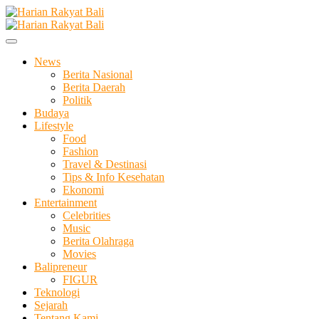
Skip
to
Membangun Semangat Kehidupan dan Berbangsa
content
Harian Rakyat Bali
News
Berita Nasional
Berita Daerah
Politik
Budaya
Lifestyle
Food
Fashion
Travel & Destinasi
Tips & Info Kesehatan
Ekonomi
Entertainment
Celebrities
Music
Berita Olahraga
Movies
Balipreneur
FIGUR
Teknologi
Sejarah
Tentang Kami