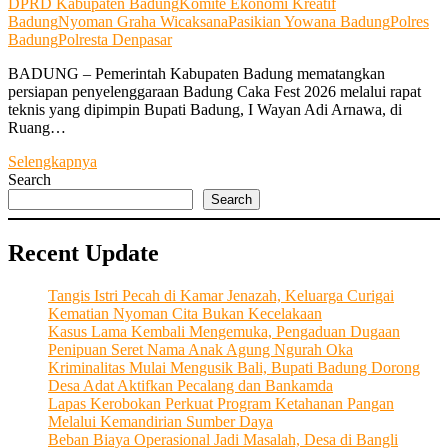
DPRD Kabupaten Badung
Komite Ekonomi Kreatif
Badung
Nyoman Graha Wicaksana
Pasikian Yowana Badung
Polres
Badung
Polresta Denpasar
BADUNG – Pemerintah Kabupaten Badung mematangkan
persiapan penyelenggaraan Badung Caka Fest 2026 melalui rapat
teknis yang dipimpin Bupati Badung, I Wayan Adi Arnawa, di
Ruang…
Adi
Selengkapnya
Arnawa:
Search
Badung
Search
Caka
Fest
Recent Update
Harus
Dongkrak
Ekonomi,
Tangis Istri Pecah di Kamar Jenazah, Keluarga Curigai
Tanpa
Kematian Nyoman Cita Bukan Kecelakaan
Ganggu
Kasus Lama Kembali Mengemuka, Pengaduan Dugaan
Lalu
Penipuan Seret Nama Anak Agung Ngurah Oka
Lintas
Kriminalitas Mulai Mengusik Bali, Bupati Badung Dorong
Desa Adat Aktifkan Pecalang dan Bankamda
Lapas Kerobokan Perkuat Program Ketahanan Pangan
Melalui Kemandirian Sumber Daya
Beban Biaya Operasional Jadi Masalah, Desa di Bangli