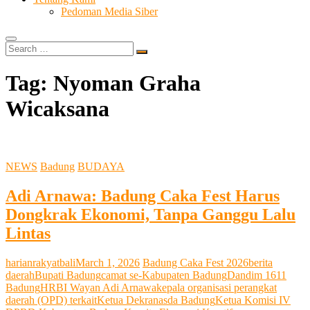
Pedoman Media Siber
Search
…
Tag:
Nyoman Graha
Wicaksana
NEWS
Badung
BUDAYA
Adi Arnawa: Badung Caka Fest Harus
Dongkrak Ekonomi, Tanpa Ganggu Lalu
Lintas
harianrakyatbali
March 1, 2026
Badung Caka Fest 2026
berita
daerah
Bupati Badung
camat se-Kabupaten Badung
Dandim 1611
Badung
HRB
I Wayan Adi Arnawa
kepala organisasi perangkat
daerah (OPD) terkait
Ketua Dekranasda Badung
Ketua Komisi IV