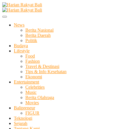
Skip
to
Membangun Semangat Kehidupan dan Berbangsa
content
Harian Rakyat Bali
News
Berita Nasional
Berita Daerah
Politik
Budaya
Lifestyle
Food
Fashion
Travel & Destinasi
Tips & Info Kesehatan
Ekonomi
Entertainment
Celebrities
Music
Berita Olahraga
Movies
Balipreneur
FIGUR
Teknologi
Sejarah
Tentang Kami