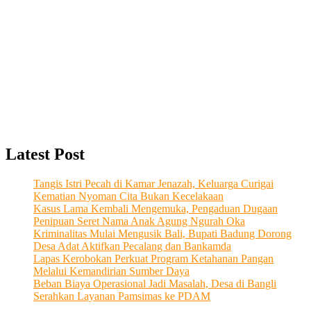
Latest Post
Tangis Istri Pecah di Kamar Jenazah, Keluarga Curigai
Kematian Nyoman Cita Bukan Kecelakaan
Kasus Lama Kembali Mengemuka, Pengaduan Dugaan
Penipuan Seret Nama Anak Agung Ngurah Oka
Kriminalitas Mulai Mengusik Bali, Bupati Badung Dorong
Desa Adat Aktifkan Pecalang dan Bankamda
Lapas Kerobokan Perkuat Program Ketahanan Pangan
Melalui Kemandirian Sumber Daya
Beban Biaya Operasional Jadi Masalah, Desa di Bangli
Serahkan Layanan Pamsimas ke PDAM