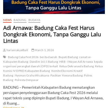
NEWS
BADUNG
BUDAYA
Adi Arnawa: Badung Caka Fest Harus
Dongkrak Ekonomi, Tanpa Ganggu Lalu
Lintas
harianrakyatbali
March 1, 2026
Badung Caka Fest 2026
berita daerah
Bupati Badung
camat se-
Kabupaten Badung
Dandim 1611 Badung
HRB
I Wayan Adi Arnawa
kepala
organisasi perangkat daerah (OPD) terkait
Ketua Dekranasda Badung
Ketua
Komisi IV DPRD Kabupaten Badung
Komite Ekonomi Kreatif
Badung
Nyoman Graha Wicaksana
Pasikian Yowana Badung
Polres
Badung
Polresta Denpasar
BADUNG – Pemerintah Kabupaten Badung mematangkan
persiapan penyelenggaraan Badung Caka Fest 2026 melalui
rapat teknis yang dipimpin Bupati Badung, I Wayan Adi Arnawa,
di Ruang…
Adi
Selengkapnya