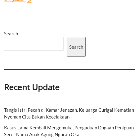
Arnawa:
Badung
Caka
Fest
Harus
Search
Dongkrak
Ekonomi,
Tanpa
Search
Ganggu
Lalu
Lintas
Recent Update
Tangis Istri Pecah di Kamar Jenazah, Keluarga Curigai Kematian
Nyoman Cita Bukan Kecelakaan
Kasus Lama Kembali Mengemuka, Pengaduan Dugaan Penipuan
Seret Nama Anak Agung Ngurah Oka