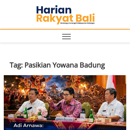
Skip
Harian
to
MEMBANGUN
SEMANGAT
content
KEHIDUPAN
Rakyat
DAN
BERBANGSA
Bali
Tag:
Pasikian Yowana Badung