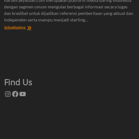
harianrakyatbali.com merupakan platform media daring Indonesia
dengan segmen umum mengulas berbagai informasi secara lugas
dan kredibel untuk dijadikan referensi pemberitaan yang aktual dan
independen serta mampu menjadi starting…
Tentang
Selengkapnya
Kami
Find Us
Instagram
Facebook
YouTube