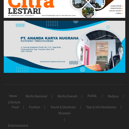
News
Politik
Berita Nasional
Berita Daerah
Budaya
Lifestyle
Food
Fashion
Travel & Destinasi
Tips & Info Kesehatan
Ekonomi
Entertainment