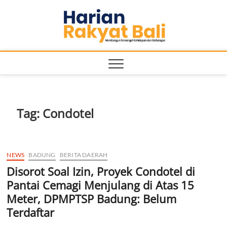
Skip
Harian
to
MEMBANGUN
SEMANGAT
content
KEHIDUPAN
Rakyat
DAN
BERBANGSA
Bali
Tag:
Condotel
NEWS
BADUNG
BERITA DAERAH
Disorot Soal Izin, Proyek Condotel di
Pantai Cemagi Menjulang di Atas 15
Meter, DPMPTSP Badung: Belum
Terdaftar