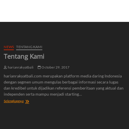
NEWS
TENTANG KAMI
Tentang Kami
harianrakyatbali
October 29, 2017
harianrakyatbali.com merupakan platform media daring Indonesia
dengan segmen umum mengulas berbagai informasi secara lugas
dan kredibel untuk dijadikan referensi pemberitaan yang aktual dan
independen serta mampu menjadi starting…
Tentang
Selengkapnya
Kami