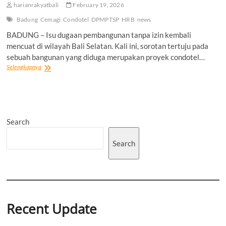
harianrakyatbali
February 19, 2026
Badung
Cemagi
Condotel
DPMPTSP
HRB
news
BADUNG – Isu dugaan pembangunan tanpa izin kembali
mencuat di wilayah Bali Selatan. Kali ini, sorotan tertuju pada
sebuah bangunan yang diduga merupakan proyek condotel…
Disorot
Selengkapnya
Soal
Izin,
Proyek
Condotel
di
Search
Pantai
Cemagi
Menjulang
Search
di
Atas
15
Meter,
DPMPTSP
Badung:
Belum
Recent Update
Terdaftar