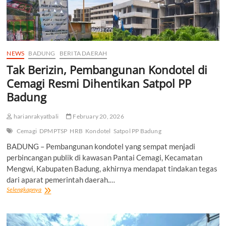
NEWS
BADUNG
BERITA DAERAH
Tak Berizin, Pembangunan Kondotel di
Cemagi Resmi Dihentikan Satpol PP
Badung
harianrakyatbali
February 20, 2026
Cemagi
DPMPTSP
HRB
Kondotel
Satpol PP Badung
BADUNG – Pembangunan kondotel yang sempat menjadi
perbincangan publik di kawasan Pantai Cemagi, Kecamatan
Mengwi, Kabupaten Badung, akhirnya mendapat tindakan tegas
dari aparat pemerintah daerah.…
Tak
Selengkapnya
Berizin,
Pembangunan
Kondotel
di