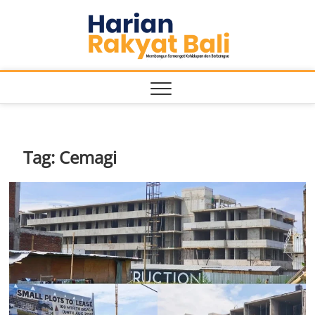
Skip
Harian
to
MEMBANGUN
SEMANGAT
content
KEHIDUPAN
Rakyat
DAN
BERBANGSA
Bali
Tag:
Cemagi