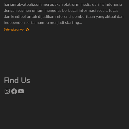
harianrakyatbali.com merupakan platform media daring Indonesia
dengan segmen umum mengulas berbagai informasi secara lugas
dan kredibel untuk dijadikan referensi pemberitaan yang aktual dan
independen serta mampu menjadi starting…
Tentang
Selengkapnya
Kami
Find Us
Instagram
Facebook
YouTube