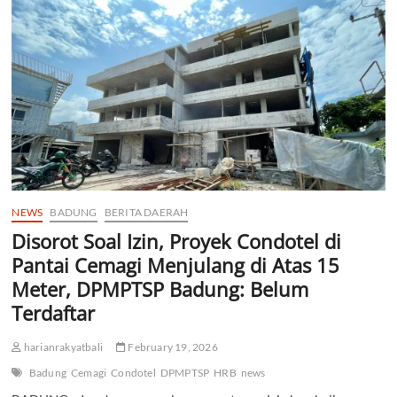
Cemagi
Resmi
Dihentikan
Satpol
PP
Badung
NEWS
BADUNG
BERITA DAERAH
Disorot Soal Izin, Proyek Condotel di
Pantai Cemagi Menjulang di Atas 15
Meter, DPMPTSP Badung: Belum
Terdaftar
harianrakyatbali
February 19, 2026
Badung
Cemagi
Condotel
DPMPTSP
HRB
news