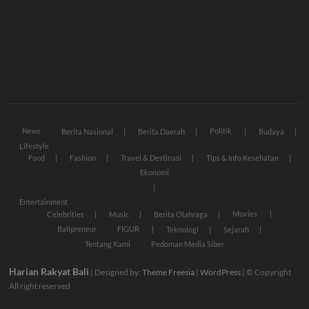
News
Politik
Berita Nasional
Berita Daerah
Budaya
Lifestyle
Food
Fashion
Travel & Destinasi
Tips & Info Kesehatan
Ekonomi
Entertainment
Movies
Celebrities
Music
Berita Olahraga
Balipreneur
FIGUR
Teknologi
Sejarah
Tentang Kami
Pedoman Media Siber
Harian Rakyat Bali
| Designed by:
Theme Freesia
|
WordPress
| © Copyright
All right reserved