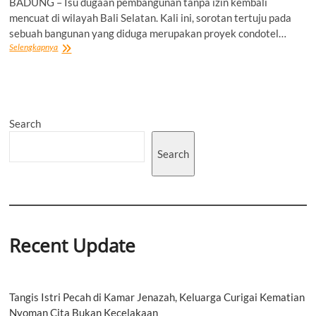
BADUNG – Isu dugaan pembangunan tanpa izin kembali
mencuat di wilayah Bali Selatan. Kali ini, sorotan tertuju pada
sebuah bangunan yang diduga merupakan proyek condotel…
Disorot
Selengkapnya
Soal
Izin,
Proyek
Condotel
di
Search
Pantai
Cemagi
Menjulang
Search
di
Atas
15
Meter,
DPMPTSP
Badung:
Belum
Recent Update
Terdaftar
Tangis Istri Pecah di Kamar Jenazah, Keluarga Curigai Kematian
Nyoman Cita Bukan Kecelakaan