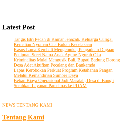
Latest Post
Tangis Istri Pecah di Kamar Jenazah, Keluarga Curigai
Kematian Nyoman Cita Bukan Kecelakaan
Kasus Lama Kembali Mengemuka, Pengaduan Dugaan
Penipuan Seret Nama Anak Agung Ngurah Oka
Kriminalitas Mulai Mengusik Bali, Bupati Badung Dorong
Desa Adat Aktifkan Pecalang dan Bankamda
Lapas Kerobokan Perkuat Program Ketahanan Pangan
Melalui Kemandirian Sumber Daya
Beban Biaya Operasional Jadi Masalah, Desa di Bangli
Serahkan Layanan Pamsimas ke PDAM
NEWS
TENTANG KAMI
Tentang Kami