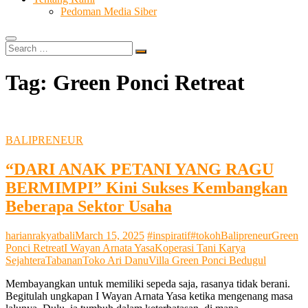
Pedoman Media Siber
Search
…
Tag:
Green Ponci Retreat
BALIPRENEUR
“DARI ANAK PETANI YANG RAGU
BERMIMPI” Kini Sukses Kembangkan
Beberapa Sektor Usaha
harianrakyatbali
March 15, 2025
#inspiratif
#tokoh
Balipreneur
Green
Ponci Retreat
I Wayan Arnata Yasa
Koperasi Tani Karya
Sejahtera
Tabanan
Toko Ari Danu
Villa Green Ponci Bedugul
Membayangkan untuk memiliki sepeda saja, rasanya tidak berani.
Begitulah ungkapan I Wayan Arnata Yasa ketika mengenang masa