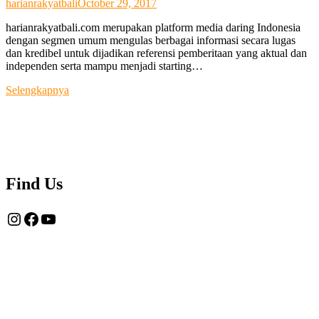
harianrakyatbali
October 29, 2017
harianrakyatbali.com merupakan platform media daring Indonesia
dengan segmen umum mengulas berbagai informasi secara lugas
dan kredibel untuk dijadikan referensi pemberitaan yang aktual dan
independen serta mampu menjadi starting…
Tentang
Selengkapnya
Kami
Find Us
Instagram
Facebook
YouTube