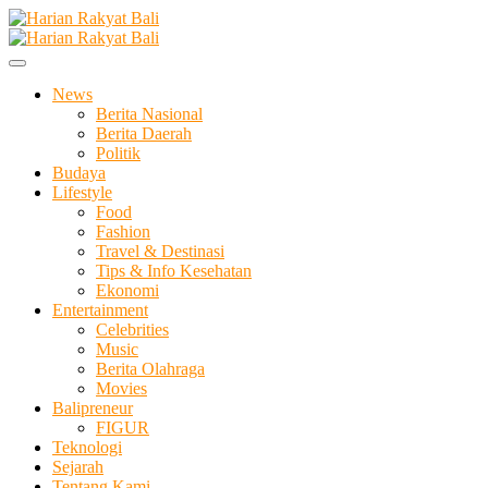
Skip
to
Membangun Semangat Kehidupan dan Berbangsa
content
Harian Rakyat Bali
News
Berita Nasional
Berita Daerah
Politik
Budaya
Lifestyle
Food
Fashion
Travel & Destinasi
Tips & Info Kesehatan
Ekonomi
Entertainment
Celebrities
Music
Berita Olahraga
Movies
Balipreneur
FIGUR
Teknologi
Sejarah
Tentang Kami