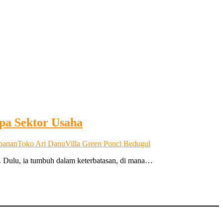
 Sektor Usaha
banan
Toko Ari Danu
Villa Green Ponci Bedugul
. Dulu, ia tumbuh dalam keterbatasan, di mana…