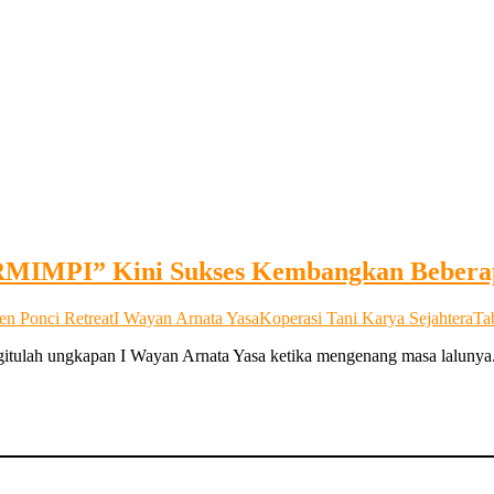
PI” Kini Sukses Kembangkan Beberapa
en Ponci Retreat
I Wayan Arnata Yasa
Koperasi Tani Karya Sejahtera
Ta
gitulah ungkapan I Wayan Arnata Yasa ketika mengenang masa lalunya