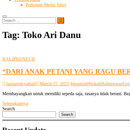
Pedoman Media Siber
Search
…
Tag:
Toko Ari Danu
BALIPRENEUR
“DARI ANAK PETANI YANG RAGU BERMIM
harianrakyatbali
March 15, 2025
#inspiratif
#tokoh
Balipreneur
Gre
Membayangkan untuk memiliki sepeda saja, rasanya tidak berani. Be
“DARI
Selengkapnya
ANAK
Search
PETANI
Search
YANG
RAGU
Recent Update
BERMIMPI”