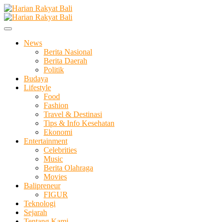
Skip
to
Membangun Semangat Kehidupan dan Berbangsa
content
Harian Rakyat Bali
News
Berita Nasional
Berita Daerah
Politik
Budaya
Lifestyle
Food
Fashion
Travel & Destinasi
Tips & Info Kesehatan
Ekonomi
Entertainment
Celebrities
Music
Berita Olahraga
Movies
Balipreneur
FIGUR
Teknologi
Sejarah
Tentang Kami