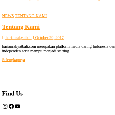
NEWS
TENTANG KAMI
Tentang Kami
harianrakyatbali
October 29, 2017
harianrakyatbali.com merupakan platform media daring Indonesia den
independen serta mampu menjadi starting…
Tentang
Selengkapnya
Kami
Find Us
Instagram
Facebook
YouTube