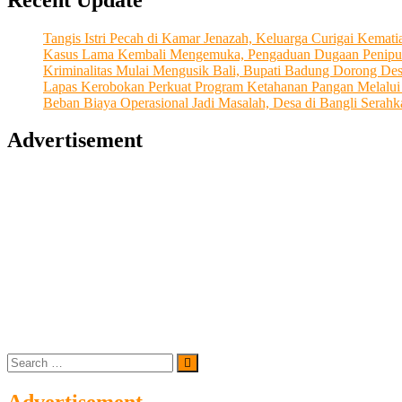
Kini
Sukses
Tangis Istri Pecah di Kamar Jenazah, Keluarga Curigai Kema
Kembangkan
Kasus Lama Kembali Mengemuka, Pengaduan Dugaan Penipu
Beberapa
Kriminalitas Mulai Mengusik Bali, Bupati Badung Dorong De
Sektor
Lapas Kerobokan Perkuat Program Ketahanan Pangan Melalu
Usaha
Beban Biaya Operasional Jadi Masalah, Desa di Bangli Ser
Advertisement
Search
…