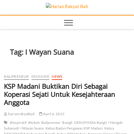
Skip
Harian
to
MEMBANGUN
SEMANGAT
content
KEHIDUPAN DAN
Rakyat
BERBANGSA
Bali
Tag:
I Wayan Suana
BALIPRENEUR
EKONOMI
NEWS
KSP Madani Buktikan Diri Sebagai
Koperasi Sejati Untuk Kesejahteraan
Anggota
harianrakyatbali
April 6, 2023
#inspiratif
#tokoh
Balipreneur
Bangli
DEKOPINDA Bangli
I Nengah
Sukanadi
I Wayan Suana
Ketua Badan Pengawas KSP Madani
Ketua
DEKOPINDA Kabupaten Bangli
Ketua KSP Madani
Koperasi Simpan Pinjam