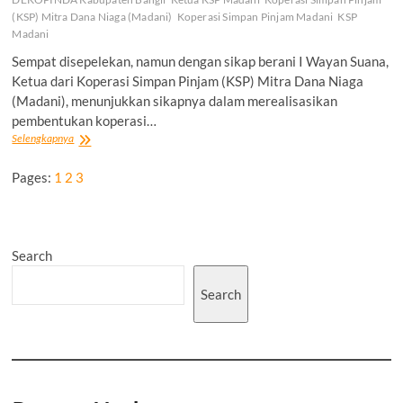
(KSP) Mitra Dana Niaga (Madani)
Koperasi Simpan Pinjam Madani
KSP
Madani
Sempat disepelekan, namun dengan sikap berani I Wayan Suana,
Ketua dari Koperasi Simpan Pinjam (KSP) Mitra Dana Niaga
(Madani), menunjukkan sikapnya dalam merealisasikan
pembentukan koperasi…
KSP
Selengkapnya
Madani
Buktikan
Pages:
1
2
3
Diri
Sebagai
Koperasi
Sejati
Untuk
Search
Kesejahteraan
Anggota
Search