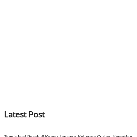
Latest Post
Tangis Istri Pecah di Kamar Jenazah, Keluarga Curigai Kematian