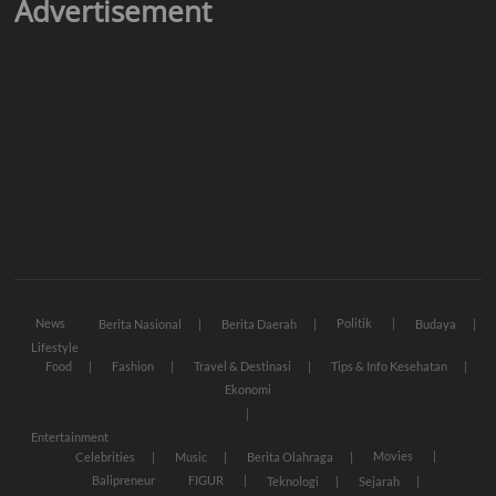
Advertisement
News
Politik
Berita Nasional
Berita Daerah
Budaya
Lifestyle
Food
Fashion
Travel & Destinasi
Tips & Info Kesehatan
Ekonomi
Entertainment
Movies
Celebrities
Music
Berita Olahraga
Balipreneur
FIGUR
Teknologi
Sejarah