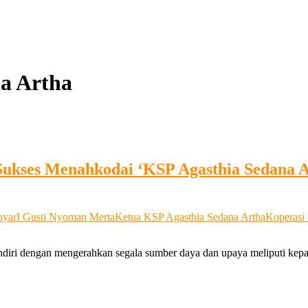
a Artha
Sukses Menahkodai ‘KSP Agasthia Sedana 
nyar
I Gusti Nyoman Merta
Ketua KSP Agasthia Sedana Artha
Koperasi
ndiri dengan mengerahkan segala sumber daya dan upaya meliputi kep