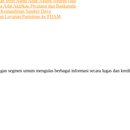
an Seret Nama Anak Agung Ngurah Oka
sa Adat Aktifkan Pecalang dan Bankamda
i Kemandirian Sumber Daya
ahkan Layanan Pamsimas ke PDAM
gan segmen umum mengulas berbagai informasi secara lugas dan kredibe