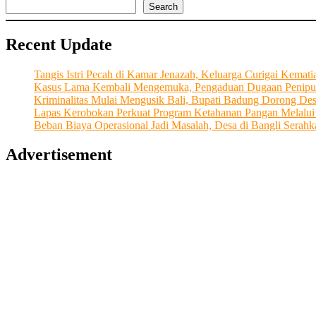
yang
Search
Kini
Sukses
Recent Update
Menahkodai
‘KSP
Agasthia
Tangis Istri Pecah di Kamar Jenazah, Keluarga Curigai Kema
Sedana
Kasus Lama Kembali Mengemuka, Pengaduan Dugaan Penipu
Artha’
Kriminalitas Mulai Mengusik Bali, Bupati Badung Dorong De
Sebagai
Lapas Kerobokan Perkuat Program Ketahanan Pangan Melalu
Motor
Beban Biaya Operasional Jadi Masalah, Desa di Bangli Ser
Penggerak
Perekonomian
Advertisement
dan
Kesejahteraan