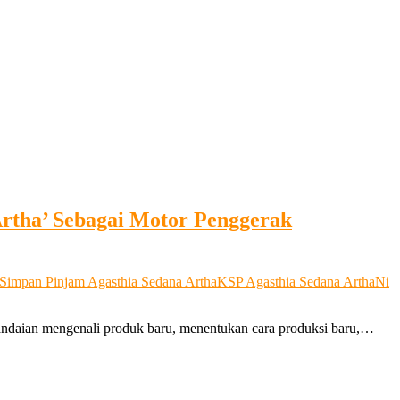
Artha’ Sebagai Motor Penggerak
 Simpan Pinjam Agasthia Sedana Artha
KSP Agasthia Sedana Artha
Ni
andaian mengenali produk baru, menentukan cara produksi baru,…