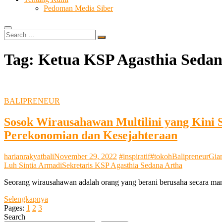
Pedoman Media Siber
Search
…
Tag:
Ketua KSP Agasthia Sedan
BALIPRENEUR
Sosok Wirausahawan Multilini yang Kini 
Perekonomian dan Kesejahteraan
harianrakyatbali
November 29, 2022
#inspiratif
#tokoh
Balipreneur
Gia
Luh Sintia Armadi
Sekretaris KSP Agasthia Sedana Artha
Seorang wirausahawan adalah orang yang berani berusaha secara ma
Sosok
Selengkapnya
Wirausahawan
Pages:
1
2
3
Multilini
Search