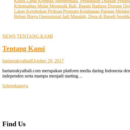
Kasus Lama Kembali Mengemuka, Pengaduan Dugaan Penipu
Kriminalitas Mulai Mengusik Bali, Bupati Badung Dorong De
Lapas Kerobokan Perkuat Program Ketahanan Pangan Melalu
Beban Biaya Operasional Jadi Masalah, Desa di Bangli Ser
NEWS
TENTANG KAMI
Tentang Kami
harianrakyatbali
October 29, 2017
harianrakyatbali.com merupakan platform media daring Indonesia den
independen serta mampu menjadi starting…
Tentang
Selengkapnya
Kami
Find Us