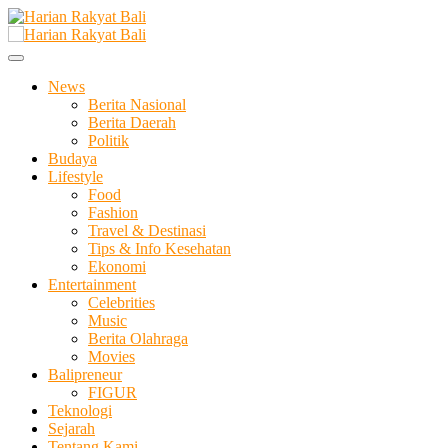
Skip
to
Membangun Semangat Kehidupan dan Berbangsa
content
Harian Rakyat Bali
News
Berita Nasional
Berita Daerah
Politik
Budaya
Lifestyle
Food
Fashion
Travel & Destinasi
Tips & Info Kesehatan
Ekonomi
Entertainment
Celebrities
Music
Berita Olahraga
Movies
Balipreneur
FIGUR
Teknologi
Sejarah
Tentang Kami