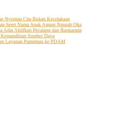
tian Nyoman Cita Bukan Kecelakaan
an Seret Nama Anak Agung Ngurah Oka
sa Adat Aktifkan Pecalang dan Bankamda
i Kemandirian Sumber Daya
ahkan Layanan Pamsimas ke PDAM