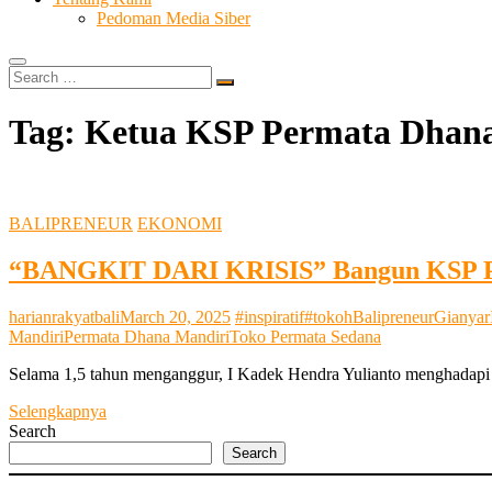
Pedoman Media Siber
Search
…
Tag:
Ketua KSP Permata Dhana
BALIPRENEUR
EKONOMI
“BANGKIT DARI KRISIS” Bangun KSP Pe
harianrakyatbali
March 20, 2025
#inspiratif
#tokoh
Balipreneur
Gianyar
Mandiri
Permata Dhana Mandiri
Toko Permata Sedana
Selama 1,5 tahun menganggur, I Kadek Hendra Yulianto menghadapi u
“BANGKIT
Selengkapnya
DARI
Search
KRISIS”
Search
Bangun
KSP