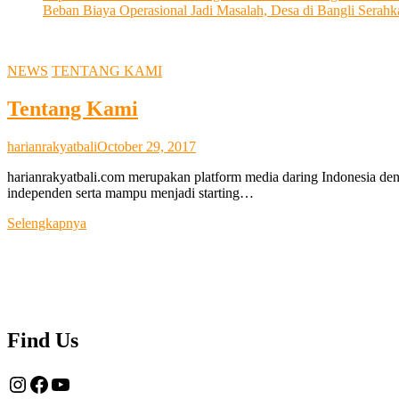
Beban Biaya Operasional Jadi Masalah, Desa di Bangli Ser
NEWS
TENTANG KAMI
Tentang Kami
harianrakyatbali
October 29, 2017
harianrakyatbali.com merupakan platform media daring Indonesia den
independen serta mampu menjadi starting…
Tentang
Selengkapnya
Kami
Find Us
Instagram
Facebook
YouTube