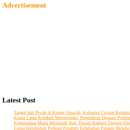
Advertisement
Latest Post
Tangis Istri Pecah di Kamar Jenazah, Keluarga Curigai Kema
Kasus Lama Kembali Mengemuka, Pengaduan Dugaan Penipu
Kriminalitas Mulai Mengusik Bali, Bupati Badung Dorong De
Lapas Kerobokan Perkuat Program Ketahanan Pangan Melalu