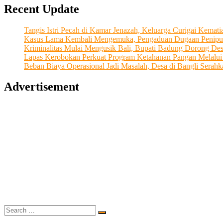
Recent Update
Permata
Dhana
Mandiri
Tangis Istri Pecah di Kamar Jenazah, Keluarga Curigai Kema
Dengan
Kasus Lama Kembali Mengemuka, Pengaduan Dugaan Penipu
Semangat
Kriminalitas Mulai Mengusik Bali, Bupati Badung Dorong De
Kemandirian
Lapas Kerobokan Perkuat Program Ketahanan Pangan Melalu
Beban Biaya Operasional Jadi Masalah, Desa di Bangli Ser
Advertisement
Search
…