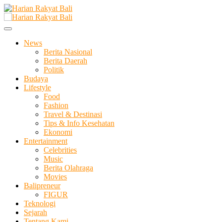
Skip
to
Membangun Semangat Kehidupan dan Berbangsa
content
Harian Rakyat Bali
News
Berita Nasional
Berita Daerah
Politik
Budaya
Lifestyle
Food
Fashion
Travel & Destinasi
Tips & Info Kesehatan
Ekonomi
Entertainment
Celebrities
Music
Berita Olahraga
Movies
Balipreneur
FIGUR
Teknologi
Sejarah
Tentang Kami