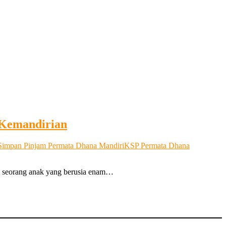
Kemandirian
Simpan Pinjam Permata Dhana Mandiri
KSP Permata Dhana
ki seorang anak yang berusia enam…