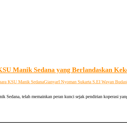
 KSU Manik Sedana yang Berlandaskan Kek
hara KSU Manik Sedana
Gianyar
I Nyoman Sukarta S.E
I Wayan Budast
k Sedana, telah memainkan peran kunci sejak pendirian koperasi ya