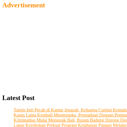
Advertisement
Latest Post
Tangis Istri Pecah di Kamar Jenazah, Keluarga Curigai Kema
Kasus Lama Kembali Mengemuka, Pengaduan Dugaan Penipu
Kriminalitas Mulai Mengusik Bali, Bupati Badung Dorong De
Lapas Kerobokan Perkuat Program Ketahanan Pangan Melalu