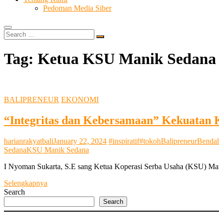
Pedoman Media Siber
Search
…
Tag:
Ketua KSU Manik Sedana
BALIPRENEUR
EKONOMI
“Integritas dan Kebersamaan” Kekuatan
harianrakyatbali
January 22, 2024
#inspiratif
#tokoh
Balipreneur
Benda
Sedana
KSU Manik Sedana
I Nyoman Sukarta, S.E sang Ketua Koperasi Serba Usaha (KSU) Mani
“Integritas
Selengkapnya
dan
Search
Kebersamaan”
Search
Kekuatan
KSU