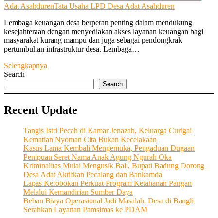
Adat Asahduren
Tata Usaha LPD Desa Adat Asahduren
Lembaga keuangan desa berperan penting dalam mendukung
kesejahteraan dengan menyediakan akses layanan keuangan bagi
masyarakat kurang mampu dan juga sebagai pendongkrak
pertumbuhan infrastruktur desa. Lembaga…
LPD
Selengkapnya
Desa
Search
Adat
Search
Asahduren
Terus
Recent Update
Berjalan
Berdampingan
dengan
Tangis Istri Pecah di Kamar Jenazah, Keluarga Curigai
Sendi-
Kematian Nyoman Cita Bukan Kecelakaan
sendi
Kasus Lama Kembali Mengemuka, Pengaduan Dugaan
Kehidupan
Penipuan Seret Nama Anak Agung Ngurah Oka
Masyarakat
Kriminalitas Mulai Mengusik Bali, Bupati Badung Dorong
dan
Desa Adat Aktifkan Pecalang dan Bankamda
Nilai
Lapas Kerobokan Perkuat Program Ketahanan Pangan
Luhur
Melalui Kemandirian Sumber Daya
Desa
Beban Biaya Operasional Jadi Masalah, Desa di Bangli
Serahkan Layanan Pamsimas ke PDAM