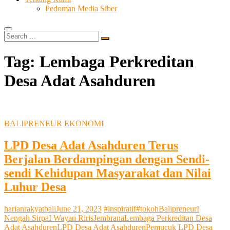
Pedoman Media Siber
Search
…
Tag:
Lembaga Perkreditan
Desa Adat Asahduren
BALIPRENEUR
EKONOMI
LPD Desa Adat Asahduren Terus
Berjalan Berdampingan dengan Sendi-
sendi Kehidupan Masyarakat dan Nilai
Luhur Desa
harianrakyatbali
June 21, 2023
#inspiratif
#tokoh
Balipreneur
I
Nengah Sirpa
I Wayan Riris
Jembrana
Lembaga Perkreditan Desa
Adat Asahduren
LPD Desa Adat Asahduren
Pemucuk LPD Desa