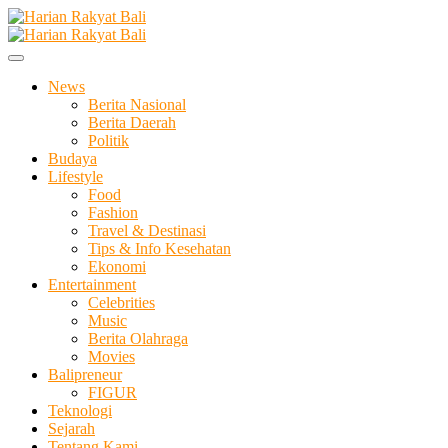
Skip
to
Membangun Semangat Kehidupan dan Berbangsa
content
Harian Rakyat Bali
News
Berita Nasional
Berita Daerah
Politik
Budaya
Lifestyle
Food
Fashion
Travel & Destinasi
Tips & Info Kesehatan
Ekonomi
Entertainment
Celebrities
Music
Berita Olahraga
Movies
Balipreneur
FIGUR
Teknologi
Sejarah
Tentang Kami