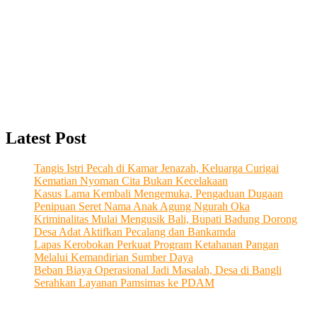
Latest Post
Tangis Istri Pecah di Kamar Jenazah, Keluarga Curigai
Kematian Nyoman Cita Bukan Kecelakaan
Kasus Lama Kembali Mengemuka, Pengaduan Dugaan
Penipuan Seret Nama Anak Agung Ngurah Oka
Kriminalitas Mulai Mengusik Bali, Bupati Badung Dorong
Desa Adat Aktifkan Pecalang dan Bankamda
Lapas Kerobokan Perkuat Program Ketahanan Pangan
Melalui Kemandirian Sumber Daya
Beban Biaya Operasional Jadi Masalah, Desa di Bangli
Serahkan Layanan Pamsimas ke PDAM