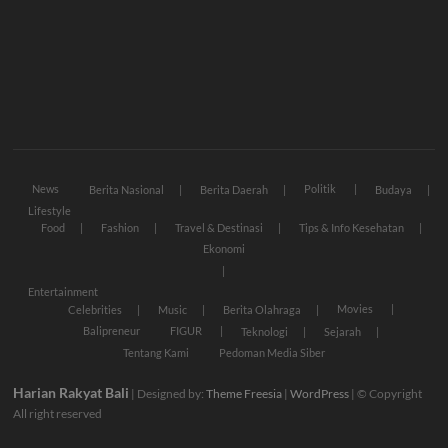
News
Politik
Berita Nasional
Berita Daerah
Budaya
Lifestyle
Food
Fashion
Travel & Destinasi
Tips & Info Kesehatan
Ekonomi
Entertainment
Movies
Celebrities
Music
Berita Olahraga
Balipreneur
FIGUR
Teknologi
Sejarah
Tentang Kami
Pedoman Media Siber
Harian Rakyat Bali
| Designed by:
Theme Freesia
|
WordPress
| © Copyright
All right reserved