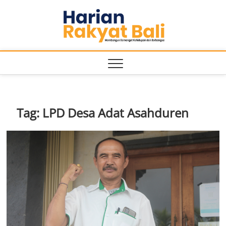
Skip
Harian
to
MEMBANGUN
SEMANGAT
content
KEHIDUPAN
Rakyat
DAN
BERBANGSA
Bali
Tag:
LPD Desa Adat Asahduren