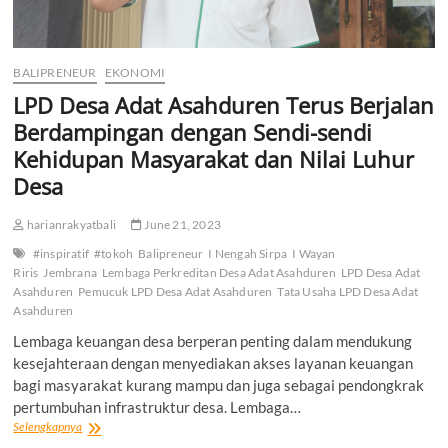
BALIPRENEUR
EKONOMI
LPD Desa Adat Asahduren Terus Berjalan
Berdampingan dengan Sendi-sendi
Kehidupan Masyarakat dan Nilai Luhur
Desa
harianrakyatbali
June 21, 2023
#inspiratif
#tokoh
Balipreneur
I Nengah Sirpa
I Wayan
Riris
Jembrana
Lembaga Perkreditan Desa Adat Asahduren
LPD Desa Adat
Asahduren
Pemucuk LPD Desa Adat Asahduren
Tata Usaha LPD Desa Adat
Asahduren
Lembaga keuangan desa berperan penting dalam mendukung
kesejahteraan dengan menyediakan akses layanan keuangan
bagi masyarakat kurang mampu dan juga sebagai pendongkrak
pertumbuhan infrastruktur desa. Lembaga…
LPD
Selengkapnya
Desa