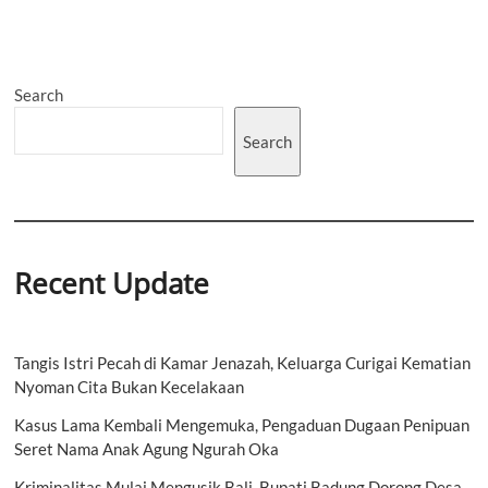
Adat
Asahduren
Terus
Berjalan
Search
Berdampingan
dengan
Sendi-
Search
sendi
Kehidupan
Masyarakat
dan
Nilai
Luhur
Desa
Recent Update
Tangis Istri Pecah di Kamar Jenazah, Keluarga Curigai Kematian
Nyoman Cita Bukan Kecelakaan
Kasus Lama Kembali Mengemuka, Pengaduan Dugaan Penipuan
Seret Nama Anak Agung Ngurah Oka
Kriminalitas Mulai Mengusik Bali, Bupati Badung Dorong Desa