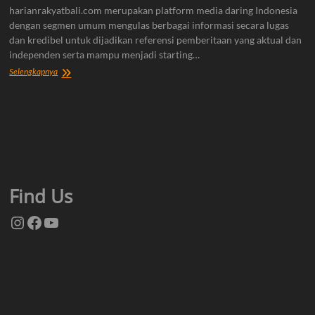
harianrakyatbali.com merupakan platform media daring Indonesia
dengan segmen umum mengulas berbagai informasi secara lugas
dan kredibel untuk dijadikan referensi pemberitaan yang aktual dan
independen serta mampu menjadi starting…
Tentang
Selengkapnya
Kami
Find Us
Instagram
Facebook
YouTube