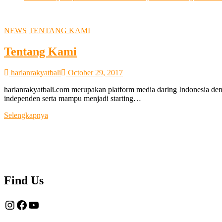
NEWS
TENTANG KAMI
Tentang Kami
harianrakyatbali
October 29, 2017
harianrakyatbali.com merupakan platform media daring Indonesia den
independen serta mampu menjadi starting…
Tentang
Selengkapnya
Kami
Find Us
Instagram
Facebook
YouTube