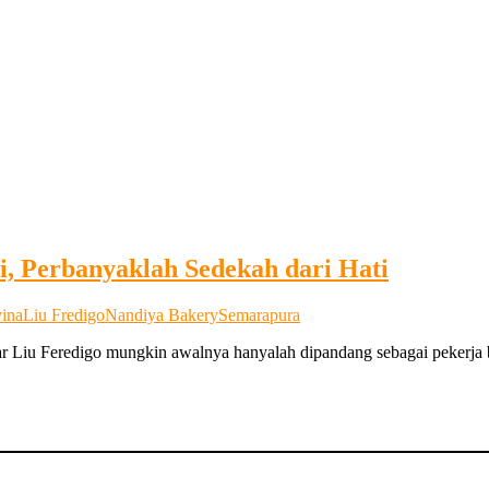
, Perbanyaklah Sedekah dari Hati
ina
Liu Fredigo
Nandiya Bakery
Semarapura
 Liu Feredigo mungkin awalnya hanyalah dipandang sebagai pekerja 