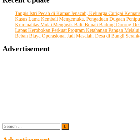
Perbanyaklah
Sedekah
Tangis Istri Pecah di Kamar Jenazah, Keluarga Curigai Kema
dari
Kasus Lama Kembali Mengemuka, Pengaduan Dugaan Penipu
Hati
Kriminalitas Mulai Mengusik Bali, Bupati Badung Dorong De
Lapas Kerobokan Perkuat Program Ketahanan Pangan Melalu
Beban Biaya Operasional Jadi Masalah, Desa di Bangli Ser
Advertisement
Search
…