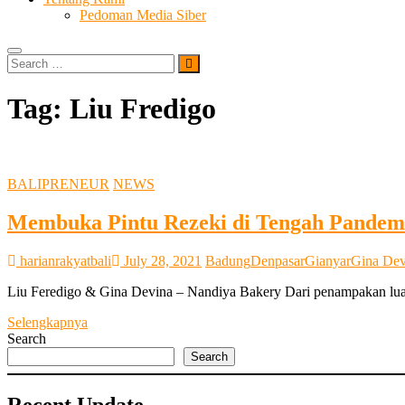
Pedoman Media Siber
Search
…
Tag:
Liu Fredigo
BALIPRENEUR
NEWS
Membuka Pintu Rezeki di Tengah Pandemi
harianrakyatbali
July 28, 2021
Badung
Denpasar
Gianyar
Gina Dev
Liu Feredigo & Gina Devina – Nandiya Bakery Dari penampakan luar
Membuka
Selengkapnya
Pintu
Search
Rezeki
Search
di
Tengah
Recent Update
Pandemi,