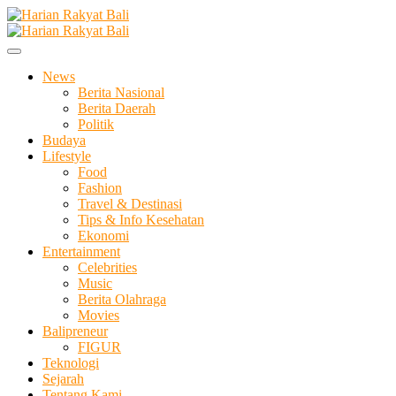
Skip
to
Membangun Semangat Kehidupan dan Berbangsa
content
Harian Rakyat Bali
News
Berita Nasional
Berita Daerah
Politik
Budaya
Lifestyle
Food
Fashion
Travel & Destinasi
Tips & Info Kesehatan
Ekonomi
Entertainment
Celebrities
Music
Berita Olahraga
Movies
Balipreneur
FIGUR
Teknologi
Sejarah
Tentang Kami