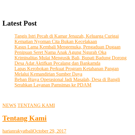
Latest Post
Tangis Istri Pecah di Kamar Jenazah, Keluarga Curigai
Kematian Nyoman Cita Bukan Kecelakaan
Kasus Lama Kembali Mengemuka, Pengaduan Dugaan
Penipuan Seret Nama Anak Agung Ngurah Oka
Kriminalitas Mulai Mengusik Bali, Bupati Badung Dorong
Desa Adat Aktifkan Pecalang dan Bankamda
Lapas Kerobokan Perkuat Program Ketahanan Pangan
Melalui Kemandirian Sumber Daya
Beban Biaya Operasional Jadi Masalah, Desa di Bangli
Serahkan Layanan Pamsimas ke PDAM
NEWS
TENTANG KAMI
Tentang Kami
harianrakyatbali
October 29, 2017