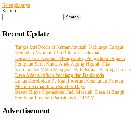
Membuka
Selengkapnya
Pintu
Search
Rezeki
Search
di
Tengah
Recent Update
Pandemi,
Perbanyaklah
Sedekah
Tangis Istri Pecah di Kamar Jenazah, Keluarga Curigai
dari
Kematian Nyoman Cita Bukan Kecelakaan
Hati
Kasus Lama Kembali Mengemuka, Pengaduan Dugaan
Penipuan Seret Nama Anak Agung Ngurah Oka
Kriminalitas Mulai Mengusik Bali, Bupati Badung Dorong
Desa Adat Aktifkan Pecalang dan Bankamda
Lapas Kerobokan Perkuat Program Ketahanan Pangan
Melalui Kemandirian Sumber Daya
Beban Biaya Operasional Jadi Masalah, Desa di Bangli
Serahkan Layanan Pamsimas ke PDAM
Advertisement