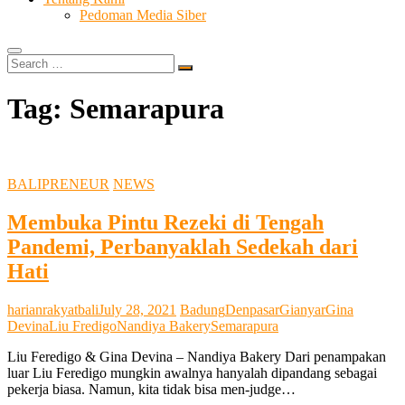
Pedoman Media Siber
Search
…
Tag:
Semarapura
BALIPRENEUR
NEWS
Membuka Pintu Rezeki di Tengah
Pandemi, Perbanyaklah Sedekah dari
Hati
harianrakyatbali
July 28, 2021
Badung
Denpasar
Gianyar
Gina
Devina
Liu Fredigo
Nandiya Bakery
Semarapura
Liu Feredigo & Gina Devina – Nandiya Bakery Dari penampakan
luar Liu Feredigo mungkin awalnya hanyalah dipandang sebagai
pekerja biasa. Namun, kita tidak bisa men-judge…