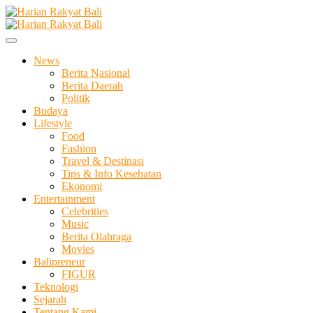
Skip
to
Membangun Semangat Kehidupan dan Berbangsa
content
Harian Rakyat Bali
News
Berita Nasional
Berita Daerah
Politik
Budaya
Lifestyle
Food
Fashion
Travel & Destinasi
Tips & Info Kesehatan
Ekonomi
Entertainment
Celebrities
Music
Berita Olahraga
Movies
Balipreneur
FIGUR
Teknologi
Sejarah
Tentang Kami