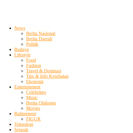
News
Berita Nasional
Berita Daerah
Politik
Budaya
Lifestyle
Food
Fashion
Travel & Destinasi
Tips & Info Kesehatan
Ekonomi
Entertainment
Celebrities
Music
Berita Olahraga
Movies
Balipreneur
FIGUR
Teknologi
Sejarah