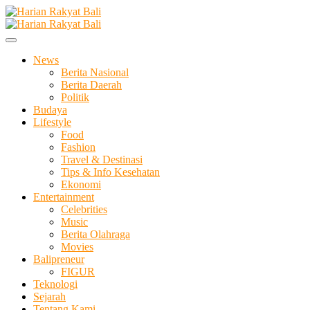
Skip
to
Membangun Semangat Kehidupan dan Berbangsa
content
Harian Rakyat Bali
News
Berita Nasional
Berita Daerah
Politik
Budaya
Lifestyle
Food
Fashion
Travel & Destinasi
Tips & Info Kesehatan
Ekonomi
Entertainment
Celebrities
Music
Berita Olahraga
Movies
Balipreneur
FIGUR
Teknologi
Sejarah
Tentang Kami