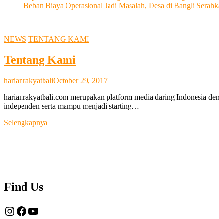
Beban Biaya Operasional Jadi Masalah, Desa di Bangli Ser
NEWS
TENTANG KAMI
Tentang Kami
harianrakyatbali
October 29, 2017
harianrakyatbali.com merupakan platform media daring Indonesia den
independen serta mampu menjadi starting…
Tentang
Selengkapnya
Kami
Find Us
Instagram
Facebook
YouTube