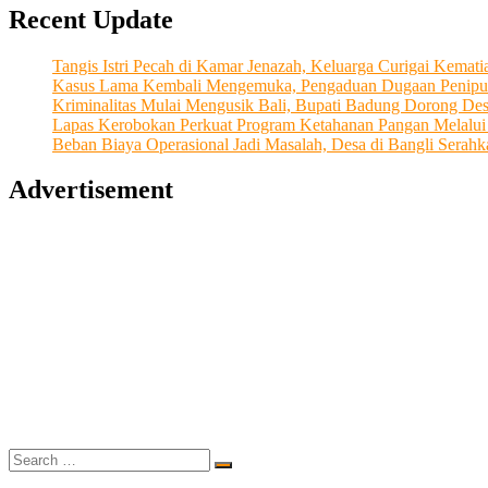
Recent Update
Sukses
Dorong
Geliat
Tangis Istri Pecah di Kamar Jenazah, Keluarga Curigai Kema
Industri
Kasus Lama Kembali Mengemuka, Pengaduan Dugaan Penipu
Pariwisata
Kriminalitas Mulai Mengusik Bali, Bupati Badung Dorong De
yang
Lapas Kerobokan Perkuat Program Ketahanan Pangan Melalu
Bermanfaat
Beban Biaya Operasional Jadi Masalah, Desa di Bangli Ser
Bagi
Lingkungan
Advertisement
Search
…