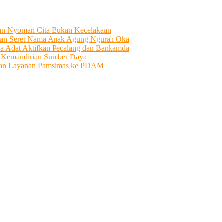
tian Nyoman Cita Bukan Kecelakaan
an Seret Nama Anak Agung Ngurah Oka
sa Adat Aktifkan Pecalang dan Bankamda
i Kemandirian Sumber Daya
ahkan Layanan Pamsimas ke PDAM