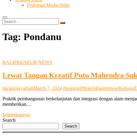
Pedoman Media Siber
Search
…
Tag:
Pondanu
BALIPRENEUR
NEWS
Lewat Tangan Kreatif Putu Mahendra Suks
harianrakyatbali
March 7, 2024
#inspiratif
#tokoh
Balipreneur
Bedugul
Praktik pembangunan berkelanjutan dan integrasi dengan alam menjad
memberikan…
Lewat
Selengkapnya
Tangan
Search
Kreatif
Search
Putu
Mahendra