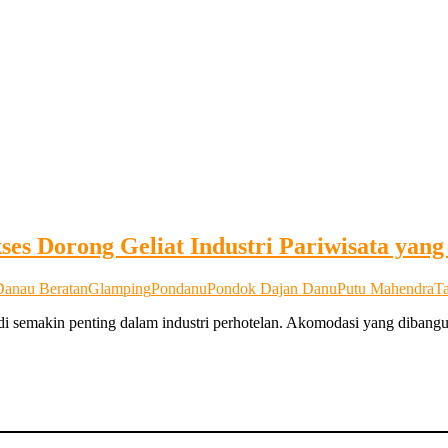
es Dorong Geliat Industri Pariwisata yan
Danau Beratan
Glamping
Pondanu
Pondok Dajan Danu
Putu Mahendra
T
i semakin penting dalam industri perhotelan. Akomodasi yang dibangun