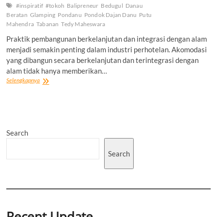
#inspiratif
#tokoh
Balipreneur
Bedugul
Danau
Beratan
Glamping
Pondanu
Pondok Dajan Danu
Putu
Mahendra
Tabanan
Tedy Maheswara
Praktik pembangunan berkelanjutan dan integrasi dengan alam
menjadi semakin penting dalam industri perhotelan. Akomodasi
yang dibangun secara berkelanjutan dan terintegrasi dengan
alam tidak hanya memberikan…
Lewat
Selengkapnya
Tangan
Kreatif
Putu
Mahendra
Sukses
Search
Dorong
Geliat
Industri
Search
Pariwisata
yang
Bermanfaat
Bagi
Lingkungan
Recent Update