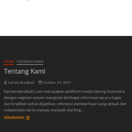
NEWS
TENTANG KAMI
Tentang Kami
harianrakyatbali
October 29, 2017
harianrakyatbali.com merupakan platform media daring Indonesia
dengan segmen umum mengulas berbagai informasi secara lugas
dan kredibel untuk dijadikan referensi pemberitaan yang aktual dan
independen serta mampu menjadi starting…
Tentang
Selengkapnya
Kami