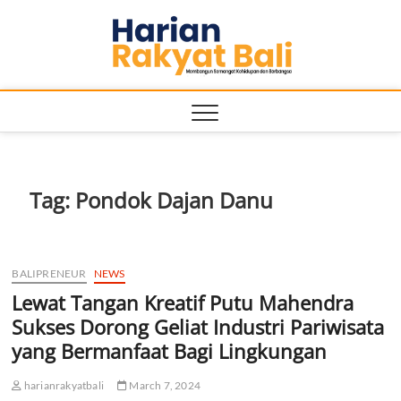
Skip
Harian
to
MEMBANGUN
SEMANGAT
content
KEHIDUPAN
Rakyat
DAN
BERBANGSA
Bali
Tag:
Pondok Dajan Danu
BALIPRENEUR
NEWS
Lewat Tangan Kreatif Putu Mahendra
Sukses Dorong Geliat Industri Pariwisata
yang Bermanfaat Bagi Lingkungan
harianrakyatbali
March 7, 2024