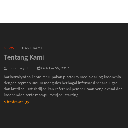
NEWS
TENTANG KAMI
Tentang Kami
harianrakyatbali
October 29, 2017
harianrakyatbali.com merupakan platform media daring Indonesia
dengan segmen umum mengulas berbagai informasi secara lugas
dan kredibel untuk dijadikan referensi pemberitaan yang aktual dan
independen serta mampu menjadi starting…
Tentang
Selengkapnya
Kami