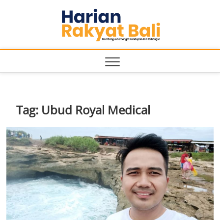
Skip
Harian
to
MEMBANGUN
SEMANGAT
content
KEHIDUPAN
Rakyat
DAN
BERBANGSA
Bali
Tag:
Ubud Royal Medical