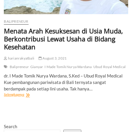
BALIPRENEUR
Menata Arah Kesuksesan di Usia Muda,
Berkontribusi Lewat Usaha di Bidang
Kesehatan
harianrakyatbali
August 3, 2021
Balipreneur
Gianyar
I Made Tomik Nurya Wardana
Ubud Royal Medical
dr. I Made Tomik Nurya Wardana, S.Ked – Ubud Royal Medical
Kue pembangunan pariwisata di Bali ternyata sangat
berdampak pada setiap lini usaha. Tak hanya…
Menata
Selengkapnya
Arah
Kesuksesan
di
Usia
Muda,
Search
Berkontribusi
Lewat