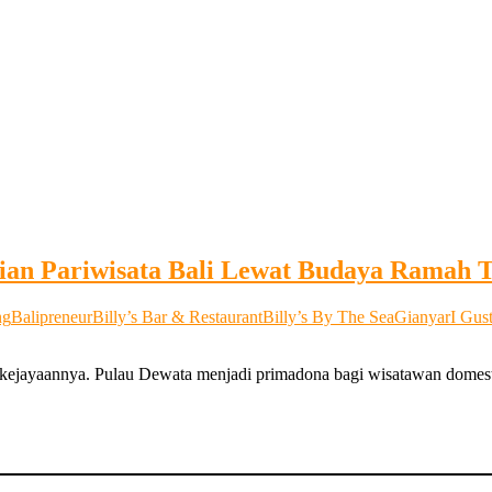
rian Pariwisata Bali Lewat Budaya Ramah
ng
Balipreneur
Billy’s Bar & Restaurant
Billy’s By The Sea
Gianyar
I Gus
 kejayaannya. Pulau Dewata menjadi primadona bagi wisatawan domest