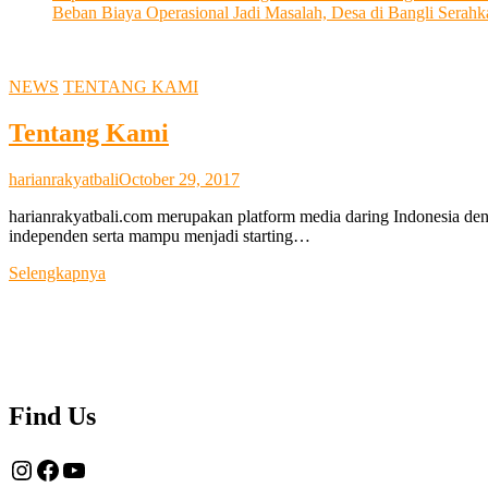
Beban Biaya Operasional Jadi Masalah, Desa di Bangli Ser
NEWS
TENTANG KAMI
Tentang Kami
harianrakyatbali
October 29, 2017
harianrakyatbali.com merupakan platform media daring Indonesia den
independen serta mampu menjadi starting…
Tentang
Selengkapnya
Kami
Find Us
Instagram
Facebook
YouTube