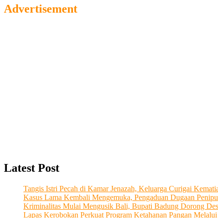
Advertisement
Latest Post
Tangis Istri Pecah di Kamar Jenazah, Keluarga Curigai Kema
Kasus Lama Kembali Mengemuka, Pengaduan Dugaan Penipu
Kriminalitas Mulai Mengusik Bali, Bupati Badung Dorong De
Lapas Kerobokan Perkuat Program Ketahanan Pangan Melalu