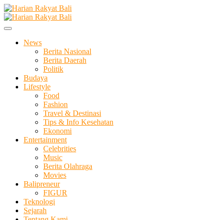
Skip
to
Membangun Semangat Kehidupan dan Berbangsa
content
Harian Rakyat Bali
News
Berita Nasional
Berita Daerah
Politik
Budaya
Lifestyle
Food
Fashion
Travel & Destinasi
Tips & Info Kesehatan
Ekonomi
Entertainment
Celebrities
Music
Berita Olahraga
Movies
Balipreneur
FIGUR
Teknologi
Sejarah
Tentang Kami