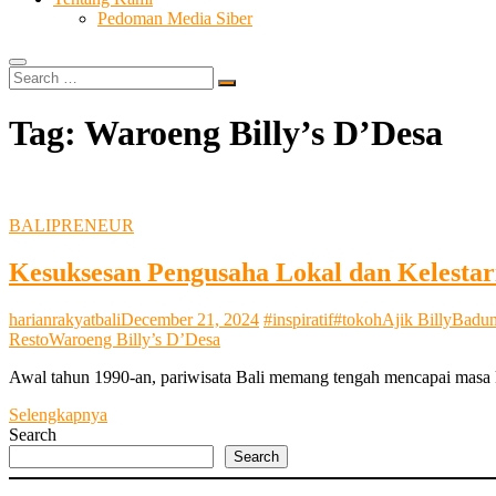
Pedoman Media Siber
Search
…
Tag:
Waroeng Billy’s D’Desa
BALIPRENEUR
Kesuksesan Pengusaha Lokal dan Kelesta
harianrakyatbali
December 21, 2024
#inspiratif
#tokoh
Ajik Billy
Badu
Resto
Waroeng Billy’s D’Desa
Awal tahun 1990-an, pariwisata Bali memang tengah mencapai masa
Kesuksesan
Selengkapnya
Pengusaha
Search
Lokal
Search
dan
Kelestarian