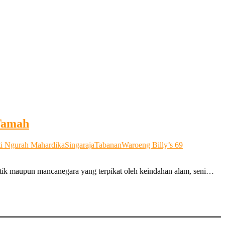
 Tamah
ti Ngurah Mahardika
Singaraja
Tabanan
Waroeng Billy’s 69
ik maupun mancanegara yang terpikat oleh keindahan alam, seni…