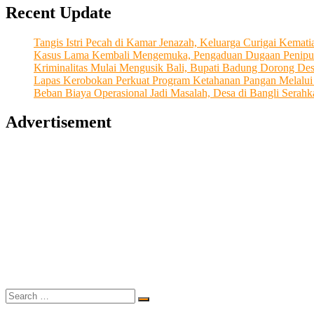
Recent Update
Pariwisata
Bali
Lewat
Tangis Istri Pecah di Kamar Jenazah, Keluarga Curigai Kema
Budaya
Kasus Lama Kembali Mengemuka, Pengaduan Dugaan Penipu
Ramah
Kriminalitas Mulai Mengusik Bali, Bupati Badung Dorong De
Tamah
Lapas Kerobokan Perkuat Program Ketahanan Pangan Melalu
Beban Biaya Operasional Jadi Masalah, Desa di Bangli Ser
Advertisement
Search
…