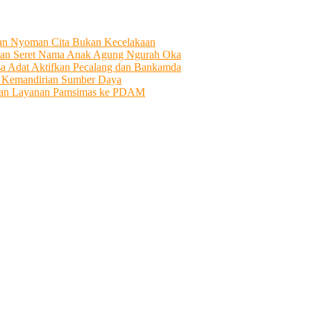
tian Nyoman Cita Bukan Kecelakaan
an Seret Nama Anak Agung Ngurah Oka
sa Adat Aktifkan Pecalang dan Bankamda
i Kemandirian Sumber Daya
ahkan Layanan Pamsimas ke PDAM