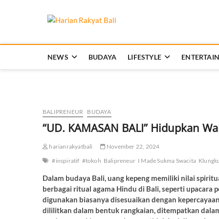
Skip
to
Harian Rakya
content
MEMBANGUN SEMANGAT KEHIDUP
NEWS
BUDAYA
LIFESTYLE
ENTERTAI
BALIPRENEUR
BUDAYA
“UD. KAMASAN BALI” Hidupkan War
harianrakyatbali
November 22, 2024
#inspiratif
#tokoh
Balipreneur
I Made Sukma Swacita
Klungk
Dalam budaya Bali, uang kepeng memiliki nilai spiritu
berbagai ritual agama Hindu di Bali, seperti upacar
digunakan biasanya disesuaikan dengan kepercayaan d
dililitkan dalam bentuk rangkaian, ditempatkan dalam