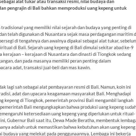
bagai alat tukar atau transaksi resmi, nilai budaya dan
dan pengrajin di Bali bahkan memproduksi uang kepeng untuk
 tradisional yang memiliki nilai sejarah dan budaya yang penting di
 dan telah digunakan di Nusantara sejak masa perdagangan maritim d
persegi di tengahnya dan awalnya dipakai sebagai alat tukar, sebelu
itual di Bali. Sejarah uang kepeng di Bali dimulai sekitar abad ke-9
 kerajaan – kerajaan di Nusantara dan dinasti di Tiongkok sedang
dagangan, dan pada masanya memiliki peran penting dalam
ara adat, transaksi jual-beli dan mas kawin.
k lagi sah sebagai alat pembayaran resmi di Bali. Namun, koin ini
 tradisi, adat dan upacara keagamaan masyarakat Bali. Menghadapi
g kepeng di Tiongkok, pemerintah provinsi Bali mengambil langkah
eh pemerintah Bali mengungkapkan bahwa produksi uang kepeng suda
emengaruhi ketersediaan uang kepeng yang diperlukan untuk ritual-
si ini, Gubernur Bali saat itu, Dewa Made Beratha, membentuk lembag
tamanya adalah untuk memastikan bahwa kebutuhan akan uang kepeng
nilai budaya yang melekat pada penggunaannya. Lembaga ini bekerja