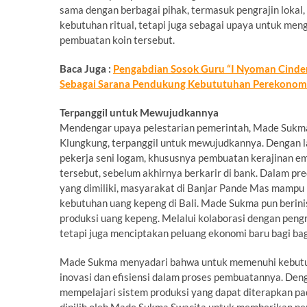
sama dengan berbagai pihak, termasuk pengrajin lokal
kebutuhan ritual, tetapi juga sebagai upaya untuk men
pembuatan koin tersebut.
Baca Juga :
Pengabdian Sosok Guru “I Nyoman Cinde
Sebagai Sarana Pendukung Kebututuhan Perekonom
Terpanggil untuk Mewujudkannya
Mendengar upaya pelestarian pemerintah, Made Sukma
Klungkung, terpanggil untuk mewujudkannya. Dengan l
pekerja seni logam, khususnya pembuatan kerajinan e
tersebut, sebelum akhirnya berkarir di bank. Dalam pr
yang dimiliki, masyarakat di Banjar Pande Mas mampu
kebutuhan uang kepeng di Bali. Made Sukma pun berin
produksi uang kepeng. Melalui kolaborasi dengan peng
tetapi juga menciptakan peluang ekonomi baru bagi ba
Made Sukma menyadari bahwa untuk memenuhi kebutuha
inovasi dan efisiensi dalam proses pembuatannya. Deng
mempelajari sistem produksi yang dapat diterapkan pad