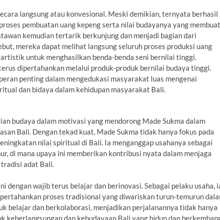
ecara langsung atau konvesional. Meski demikian, ternyata berhasil
g proses pembuatan uang kepeng serta nilai budayanya yang membua
tawan kemudian tertarik berkunjung dan menjadi bagian dari
but, mereka dapat melihat langsung seluruh proses produksi uang
rtistik untuk menghasilkan benda-benda seni bernilai tinggi.
erus dipertahankan melalui produk-produk bernilai budaya tinggi.
berperan penting dalam mengedukasi masyarakat luas mengenai
ritual dan bidaya dalam kehidupan masyarakat Bali.
rian budaya dalam motivasi yang mendorong Made Sukma dalam
an Bali. Dengan tekad kuat, Made Sukma tidak hanya fokus pada
eningkatan nilai spiritual di Bali. Ia menganggap usahanya sebagai
hur, di mana upaya ini memberikan kontribusi nyata dalam menjaga
radisi adat Bali.
dengan wajib terus belajar dan berinovasi. Sebagai pelaku usaha, i
mpertahankan proses tradisional yang diwariskan turun-temurun dal
uk belajar dan berkolaborasi, menjadikan perjalanannya tidak hanya
untuk keberlangsungan dan kebudayaan Bali yang hidup dan berkemban