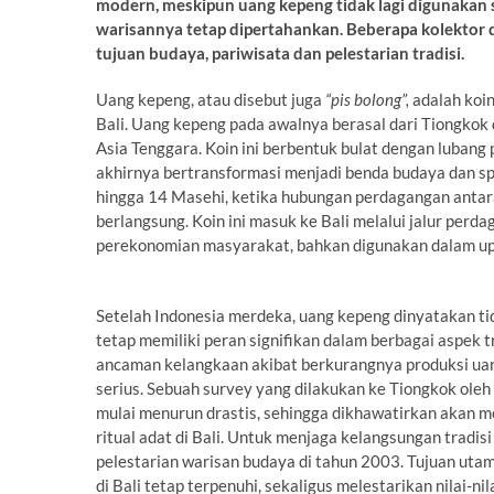
modern, meskipun uang kepeng tidak lagi digunakan se
warisannya tetap dipertahankan. Beberapa kolektor 
tujuan budaya, pariwisata dan pelestarian tradisi.
Uang kepeng, atau disebut juga
“pis bolong”,
adalah koin
Bali. Uang kepeng pada awalnya berasal dari Tiongkok
Asia Tenggara. Koin ini berbentuk bulat dengan lubang 
akhirnya bertransformasi menjadi benda budaya dan spir
hingga 14 Masehi, ketika hubungan perdagangan antara
berlangsung. Koin ini masuk ke Bali melalui jalur per
perekonomian masyarakat, bahkan digunakan dalam upac
Setelah Indonesia merdeka, uang kepeng dinyatakan tida
tetap memiliki peran signifikan dalam berbagai aspek
ancaman kelangkaan akibat berkurangnya produksi uan
serius. Sebuah survey yang dilakukan ke Tiongkok ol
mulai menurun drastis, sehingga dikhawatirkan akan m
ritual adat di Bali. Untuk menjaga kelangsungan tradi
pelestarian warisan budaya di tahun 2003. Tujuan u
di Bali tetap terpenuhi, sekaligus melestarikan nilai-