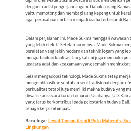
dipilih oleh Made Sukma Swacita untuk memberikan p
dengan tradisi pengerjaan logam. Dahulu, orang Kamas
yaitu memotong dan membagi uang kepeng untuk keraj
agar perusahaan ini bisa menjadi usaha terbesar di Ba
Dalam perjalanan ini, Made Sukma menggali wawasan 
yang lebih efektif. Setelah surveinya, Made Sukma me
peralatan yang lebih modern dan teknik logam yang le
mengorbankan kualitas. Langkah ini juga membuka pe
upacara adat dan keagamaan yang semakin meningkat d
Selain mengadopsi teknologi, Made Sukma tetap menjaga 
mengombinasikan sentuhan seni tradisional dengan efi
berkualitas tetapi juga memiliki makna budaya yang 
diwariskan secara turun-temurun. Usahanya, UD. Kamas
yang terus berkontribusi pada pelestarian budaya Bal
tenaga kerja setempat.
Baca Juga :
Lewat Tangan Kreatif Putu Mahendra Suks
Lingkungan