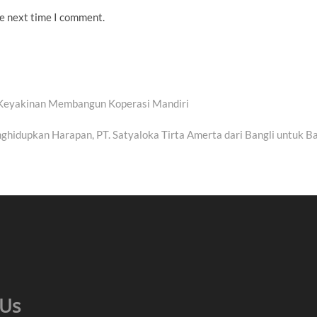
he next time I comment.
 Keyakinan Membangun Koperasi Mandiri
hidupkan Harapan, PT. Satyaloka Tirta Amerta dari Bangli untuk Ba
 Us