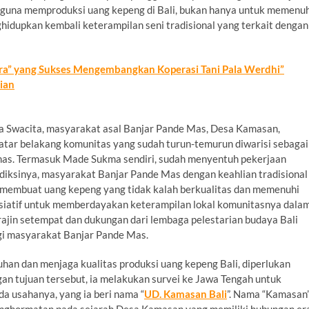
, guna memproduksi uang kepeng di Bali, bukan hanya untuk memenu
ghidupkan kembali keterampilan seni tradisional yang terkait dengan
ra” yang Sukses Mengembangkan Koperasi Tani Pala Werdhi”
ian
 Swacita, masyarakat asal Banjar Pande Mas, Desa Kamasan,
atar belakang komunitas yang sudah turun-temurun diwarisi sebagai
mas. Termasuk Made Sukma sendiri, sudah menyentuh pekerjaan
ediksinya, masyarakat Banjar Pande Mas dengan keahlian tradisional
 membuat uang kepeng yang tidak kalah berkualitas dan memenuhi
isiatif untuk memberdayakan keterampilan lokal komunitasnya dala
rajin setempat dan dukungan dari lembaga pelestarian budaya Bali
gi masyarakat Banjar Pande Mas.
n dan menjaga kualitas produksi uang kepeng Bali, diperlukan
an tujuan tersebut, ia melakukan survei ke Jawa Tengah untuk
a usahanya, yang ia beri nama “
UD. Kamasan Bali
”. Nama “Kamasan