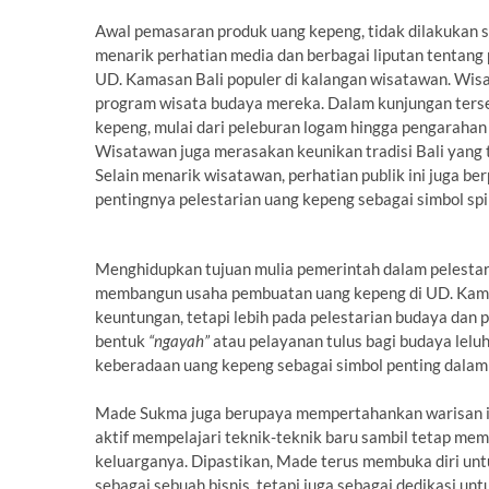
Awal pemasaran produk uang kepeng, tidak dilakukan s
menarik perhatian media dan berbagai liputan tentan
UD. Kamasan Bali populer di kalangan wisatawan. Wisa
program wisata budaya mereka. Dalam kunjungan terse
kepeng, mulai dari peleburan logam hingga pengarahan a
Wisatawan juga merasakan keunikan tradisi Bali yang t
Selain menarik wisatawan, perhatian publik ini juga 
pentingnya pelestarian uang kepeng sebagai simbol spi
Menghidupkan tujuan mulia pemerintah dalam pelesta
membangun usaha pembuatan uang kepeng di UD. Kamas
keuntungan, tetapi lebih pada pelestarian budaya dan p
bentuk
“ngayah”
atau pelayanan tulus bagi budaya lelu
keberadaan uang kepeng sebagai simbol penting dalam t
Made Sukma juga berupaya mempertahankan warisan ini 
aktif mempelajari teknik-teknik baru sambil tetap me
keluarganya. Dipastikan, Made terus membuka diri unt
sebagai sebuah bisnis, tetapi juga sebagai dedikasi 