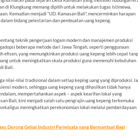
enghormatan pada sejarah Desa Kamasan yang memiliki hubungan er
an di Klungkung memang dipilih untuk melakukan tugas istimewa,
aan. Kemudian menjadi “UD. Kamasan Bali”, mencerminkan harapan
li dalam bidang pelestarian dan pembuatan uang kepeng.
tentang teknik pengerjaan logam modern dan manajemen produksi
ngadopsi beberapa metode dari Jawa Tengah, seperti penggunaan
bih efisen, yang memungkinkan produksi uang kepeng lebih cepat tan
luang untuk meningkatkan skala produksi guna memenuhi kebutuhan
i Bali.
nilai-nilai tradisional dalam setiap keping uang yang diproduksi. Ia
siensi modern, sehingga uang kepeng yang dihasilkan tidak hanya
mendalam, mempertahankan aspek – aspek kearifan lokal yang
an Bali, kini menjadi salah satu pengrajin uang kepeng terkemuka
i, sekaligus meningkatkan perekonomian lokal melalui pemberdayaan
es Dorong Geliat Industri Pariwisata yang Bermanfaat Bagi