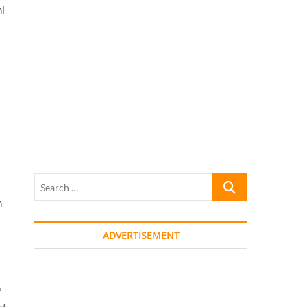
hi
Search
…
m
ADVERTISEMENT
”