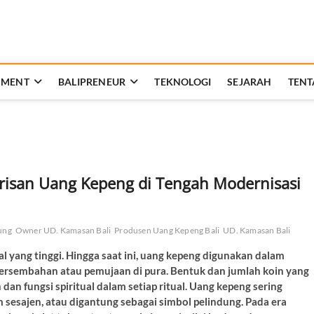
t Bali
AN DAN BERBANGSA
NMENT
BALIPRENEUR
TEKNOLOGI
SEJARAH
TENT
isan Uang Kepeng di Tengah Modernisasi
ung
Owner UD. Kamasan Bali
Produsen Uang Kepeng Bali
UD. Kamasan Bali
al yang tinggi. Hingga saat ini, uang kepeng digunakan dalam
a persembahan atau pemujaan di pura. Bentuk dan jumlah koin yang
an fungsi spiritual dalam setiap ritual. Uang kepeng sering
 sesajen, atau digantung sebagai simbol pelindung. Pada era