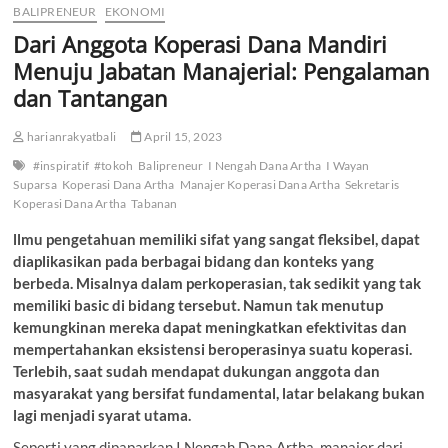
BALIPRENEUR
EKONOMI
Dari Anggota Koperasi Dana Mandiri
Menuju Jabatan Manajerial: Pengalaman
dan Tantangan
harianrakyatbali
April 15, 2023
#inspiratif
#tokoh
Balipreneur
I Nengah Dana Artha
I Wayan
Suparsa
Koperasi Dana Artha
Manajer Koperasi Dana Artha
Sekretaris
Koperasi Dana Artha
Tabanan
llmu pengetahuan memiliki sifat yang sangat fleksibel, dapat
diaplikasikan pada berbagai bidang dan konteks yang
berbeda. Misalnya dalam perkoperasian, tak sedikit yang tak
memiliki basic di bidang tersebut. Namun tak menutup
kemungkinan mereka dapat meningkatkan efektivitas dan
mempertahankan eksistensi beroperasinya suatu koperasi.
Terlebih, saat sudah mendapat dukungan anggota dan
masyarakat yang bersifat fundamental, latar belakang bukan
lagi menjadi syarat utama.
Seperti yang dipaparkan I Nengah Dana Artha, manajer dari