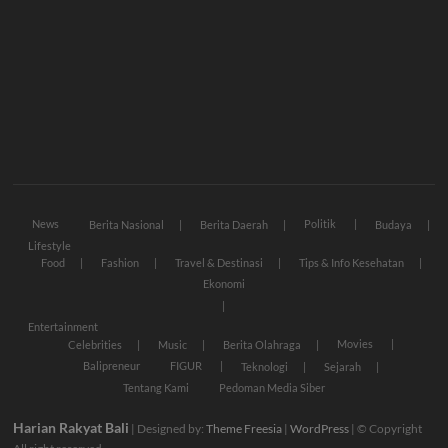
News
Politik
Berita Nasional
Berita Daerah
Budaya
Lifestyle
Food
Fashion
Travel & Destinasi
Tips & Info Kesehatan
Ekonomi
Entertainment
Movies
Celebrities
Music
Berita Olahraga
Balipreneur
FIGUR
Teknologi
Sejarah
Tentang Kami
Pedoman Media Siber
Harian Rakyat Bali
| Designed by:
Theme Freesia
|
WordPress
| © Copyright