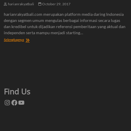
harianrakyatbali
October 29, 2017
harianrakyatbali.com merupakan platform media daring Indonesia
dengan segmen umum mengulas berbagai informasi secara lugas
dan kredibel untuk dijadikan referensi pemberitaan yang aktual dan
independen serta mampu menjadi starting…
Tentang
Selengkapnya
Kami
Find Us
Instagram
Facebook
YouTube