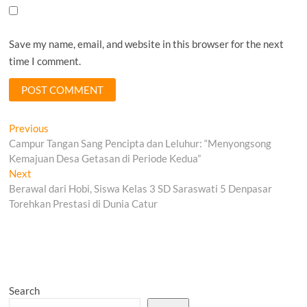
Save my name, email, and website in this browser for the next
time I comment.
Post
Previous
Previous
post:
Campur Tangan Sang Pencipta dan Leluhur: “Menyongsong
navigation
Kemajuan Desa Getasan di Periode Kedua”
Next
Next
post:
Berawal dari Hobi, Siswa Kelas 3 SD Saraswati 5 Denpasar
Torehkan Prestasi di Dunia Catur
Search