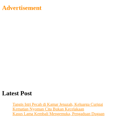
…
Advertisement
Latest Post
Tangis Istri Pecah di Kamar Jenazah, Keluarga Curigai
Kematian Nyoman Cita Bukan Kecelakaan
Kasus Lama Kembali Mengemuka, Pengaduan Dugaan