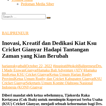
Pedoman Media Siber
Search
…
BALIPRENEUR
Inovasi, Kreatif dan Dedikasi Kiat Ksu
Cricket Gianyar Hadapi Tantangan
Zaman yang Kian Berubah
harianrakyatbali
October 22, 2022
#inspiratif
#tokoh
Balipreneur
Drs.
I Made Erawan
Gianyar
Hamaka Bali Adventure (ATV)
Hamaka
Inn
Ketua KSU Cricket Gianyar
Ketua Umum Harian Rugby
Provinsi
Ketua Umum Rugby dan Cricket Kabupaten Gianyar
KSU
Cricket Gianyar
Sekretaris Umum Komite Olahraga Nasional
Indonesia (KONI) Gianyar
Diberi mandat oleh ketua sebelumnya, Tjokorda Raka
Kertayasa (Cok Ibah) untuk memimpin Koperasi Serba Usaha
(KSU) Cricket Gianyar, menjadi sebuah kehormatan bagi Drs.