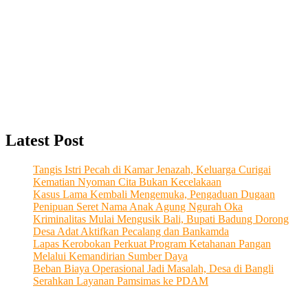
Latest Post
Tangis Istri Pecah di Kamar Jenazah, Keluarga Curigai
Kematian Nyoman Cita Bukan Kecelakaan
Kasus Lama Kembali Mengemuka, Pengaduan Dugaan
Penipuan Seret Nama Anak Agung Ngurah Oka
Kriminalitas Mulai Mengusik Bali, Bupati Badung Dorong
Desa Adat Aktifkan Pecalang dan Bankamda
Lapas Kerobokan Perkuat Program Ketahanan Pangan
Melalui Kemandirian Sumber Daya
Beban Biaya Operasional Jadi Masalah, Desa di Bangli
Serahkan Layanan Pamsimas ke PDAM