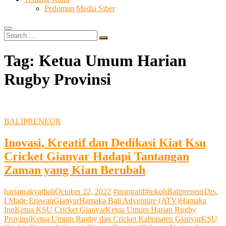
Pedoman Media Siber
Search
…
Tag:
Ketua Umum Harian
Rugby Provinsi
BALIPRENEUR
Inovasi, Kreatif dan Dedikasi Kiat Ksu
Cricket Gianyar Hadapi Tantangan
Zaman yang Kian Berubah
harianrakyatbali
October 22, 2022
#inspiratif
#tokoh
Balipreneur
Drs.
I Made Erawan
Gianyar
Hamaka Bali Adventure (ATV)
Hamaka
Inn
Ketua KSU Cricket Gianyar
Ketua Umum Harian Rugby
Provinsi
Ketua Umum Rugby dan Cricket Kabupaten Gianyar
KSU