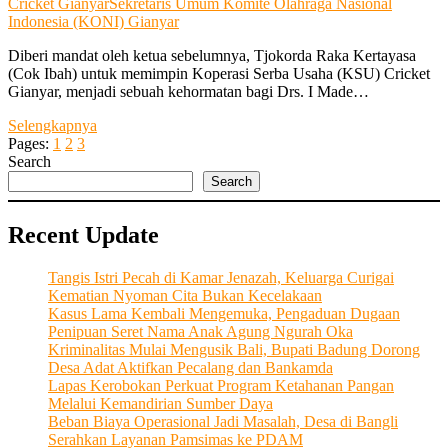
Cricket Gianyar
Sekretaris Umum Komite Olahraga Nasional
Indonesia (KONI) Gianyar
Diberi mandat oleh ketua sebelumnya, Tjokorda Raka Kertayasa
(Cok Ibah) untuk memimpin Koperasi Serba Usaha (KSU) Cricket
Gianyar, menjadi sebuah kehormatan bagi Drs. I Made…
Inovasi,
Selengkapnya
Kreatif
Pages:
1
2
3
dan
Search
Dedikasi
Search
Kiat
Ksu
Recent Update
Cricket
Gianyar
Hadapi
Tangis Istri Pecah di Kamar Jenazah, Keluarga Curigai
Tantangan
Kematian Nyoman Cita Bukan Kecelakaan
Zaman
Kasus Lama Kembali Mengemuka, Pengaduan Dugaan
yang
Penipuan Seret Nama Anak Agung Ngurah Oka
Kian
Kriminalitas Mulai Mengusik Bali, Bupati Badung Dorong
Berubah
Desa Adat Aktifkan Pecalang dan Bankamda
Lapas Kerobokan Perkuat Program Ketahanan Pangan
Melalui Kemandirian Sumber Daya
Beban Biaya Operasional Jadi Masalah, Desa di Bangli
Serahkan Layanan Pamsimas ke PDAM