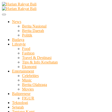
Skip
to
Membangun Semangat Kehidupan dan Berbangsa
content
Harian Rakyat Bali
News
Berita Nasional
Berita Daerah
Politik
Budaya
Lifestyle
Food
Fashion
Travel & Destinasi
Tips & Info Kesehatan
Ekonomi
Entertainment
Celebrities
Music
Berita Olahraga
Movies
Balipreneur
FIGUR
Teknologi
Sejarah
Tentang Kami