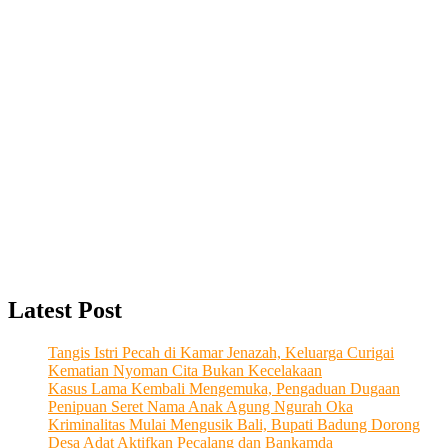
Latest Post
Tangis Istri Pecah di Kamar Jenazah, Keluarga Curigai
Kematian Nyoman Cita Bukan Kecelakaan
Kasus Lama Kembali Mengemuka, Pengaduan Dugaan
Penipuan Seret Nama Anak Agung Ngurah Oka
Kriminalitas Mulai Mengusik Bali, Bupati Badung Dorong
Desa Adat Aktifkan Pecalang dan Bankamda