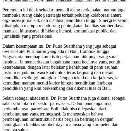
Pertemuan ini tidak sekadar menjadi ajang perkenalan, namun juga
membuka ruang dialog strategis terkait peluang kolaborasi antara
organisasi jurnalistik dan institusi pendidikan tinggi. Sinergi tersebut
diharapkan mampu mendorong peningkatan kualitas sumber daya
manusia, khususnya di bidang literasi, komunikasi publik, dan
jurnalistik yang profesional.
Dalam kesempatan itu, Dr. Putra Suarthana yang juga sebagai
owner Hotel Puri Saron yang ada di Bali, Lombok hingga
Yogyakarta membagikan kisah perjalanan hidupnya yang sarat
inspirasi. Ia menceritakan bagaimana masa kecilnya yang penuh
keterbatasan, dengan latar belakang kehidupan di panti asuhan,
justru menjadi motivasi kuat untuk terus berjuang dan meraih
pendidikan setinggi mungkin. Dengan tekad dan kerja keras, ia
kemudian mampu meniti karier hingga mendirikan lembaga
pendidikan yang kini berkembang dan dikenal luas di Bali.
Selain sebagai akademisi, Dr. Putra Suarthana juga dikenal sebagai
salah satu tokoh di sektor pariwisata. Dalam pandangannya,
perkembangan pariwisata Bali tidak bisa dilepaskan dari
pembangunan yang terintegrasi. Ia menegaskan bahwa
pembangunan infrastruktur harus berjalan beriringan dengan
peningkatan kualitas sumber daya manusia yang kompeten dan
berdaya saing.