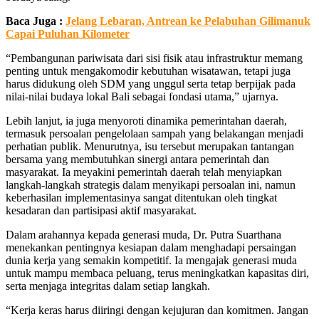
Baca Juga :
Jelang Lebaran, Antrean ke Pelabuhan Gilimanuk
Capai Puluhan Kilometer
“Pembangunan pariwisata dari sisi fisik atau infrastruktur memang
penting untuk mengakomodir kebutuhan wisatawan, tetapi juga
harus didukung oleh SDM yang unggul serta tetap berpijak pada
nilai-nilai budaya lokal Bali sebagai fondasi utama,” ujarnya.
Lebih lanjut, ia juga menyoroti dinamika pemerintahan daerah,
termasuk persoalan pengelolaan sampah yang belakangan menjadi
perhatian publik. Menurutnya, isu tersebut merupakan tantangan
bersama yang membutuhkan sinergi antara pemerintah dan
masyarakat. Ia meyakini pemerintah daerah telah menyiapkan
langkah-langkah strategis dalam menyikapi persoalan ini, namun
keberhasilan implementasinya sangat ditentukan oleh tingkat
kesadaran dan partisipasi aktif masyarakat.
Dalam arahannya kepada generasi muda, Dr. Putra Suarthana
menekankan pentingnya kesiapan dalam menghadapi persaingan
dunia kerja yang semakin kompetitif. Ia mengajak generasi muda
untuk mampu membaca peluang, terus meningkatkan kapasitas diri,
serta menjaga integritas dalam setiap langkah.
“Kerja keras harus diiringi dengan kejujuran dan komitmen. Jangan