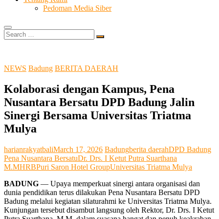
Pedoman Media Siber
Search
…
NEWS
Badung
BERITA DAERAH
Kolaborasi dengan Kampus, Pena
Nusantara Bersatu DPD Badung Jalin
Sinergi Bersama Universitas Triatma
Mulya
harianrakyatbali
March 17, 2026
Badung
berita daerah
DPD Badung
Pena Nusantara Bersatu
Dr. Drs. I Ketut Putra Suarthana
M.M
HRB
Puri Saron Hotel Group
Universitas Triatma Mulya
BADUNG
— Upaya memperkuat sinergi antara organisasi dan
dunia pendidikan terus dilakukan Pena Nusantara Bersatu DPD
Badung melalui kegiatan silaturahmi ke Universitas Triatma Mulya.
Kunjungan tersebut disambut langsung oleh Rektor, Dr. Drs. I Ketut
Putra Suarthana, M.M, dalam suasana hangat dan penuh keakraban.