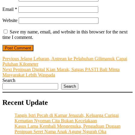
Email
*
Website
Save my name, email, and website in this browser for the next
time I comment.
Post
Previous
Previous
Jelang Lebaran, Antrean ke Pelabuhan Gilimanuk Capai
post:
Puluhan Kilometer
navigation
Next
Next
Penipuan Digital Kian Marak, Satgas PASTI Bali Minta
post:
Masyarakat Lebih Waspada
Search
Search
Recent Update
Tangis Istri Pecah di Kamar Jenazah, Keluarga Curigai
Kematian Nyoman Cita Bukan Kecelakaan
Kasus Lama Kembali Mengemuka, Pengaduan Dugaan
Penipuan Seret Nama Anak Agung Ngurah Oka