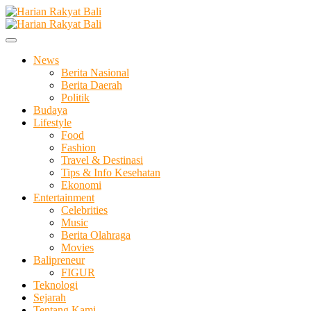
Skip
to
Membangun Semangat Kehidupan dan Berbangsa
content
Harian Rakyat Bali
News
Berita Nasional
Berita Daerah
Politik
Budaya
Lifestyle
Food
Fashion
Travel & Destinasi
Tips & Info Kesehatan
Ekonomi
Entertainment
Celebrities
Music
Berita Olahraga
Movies
Balipreneur
FIGUR
Teknologi
Sejarah
Tentang Kami