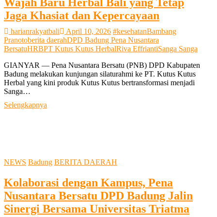
Wajah Baru Herbal Bali yang Tetap
Jaga Khasiat dan Kepercayaan
harianrakyatbali
April 10, 2026
#kesehatan
Bambang
Pranoto
berita daerah
DPD Badung Pena Nusantara
Bersatu
HRB
PT Kutus Kutus Herbal
Riva Effrianti
Sanga Sanga
GIANYAR — Pena Nusantara Bersatu (PNB) DPD Kabupaten
Badung melakukan kunjungan silaturahmi ke PT. Kutus Kutus
Herbal yang kini produk Kutus Kutus bertransformasi menjadi
Sanga…
Sanga
Selengkapnya
Sanga
“Sing
Ada
Lawan”,
Wajah
Baru
NEWS
Badung
BERITA DAERAH
Herbal
Bali
Kolaborasi dengan Kampus, Pena
yang
Tetap
Nusantara Bersatu DPD Badung Jalin
Jaga
Sinergi Bersama Universitas Triatma
Khasiat