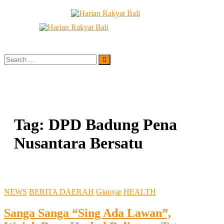
Skip
to
Membangun Semangat Kehidupan dan Berbangsa
content
Harian Rakyat Bali
Search
…
Tag:
DPD Badung Pena
Nusantara Bersatu
NEWS
BERITA DAERAH
Gianyar
HEALTH
Sanga Sanga “Sing Ada Lawan”,