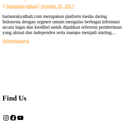
harianrakyatbali
October 29, 2017
harianrakyatbali.com merupakan platform media daring
Indonesia dengan segmen umum mengulas berbagai informasi
secara lugas dan kredibel untuk dijadikan referensi pemberitaan
yang aktual dan independen serta mampu menjadi starting…
Tentang
Selengkapnya
Kami
Find Us
Instagram
Facebook
YouTube