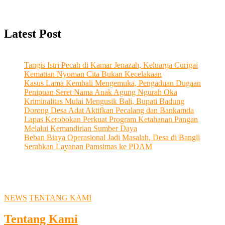
Latest Post
Tangis Istri Pecah di Kamar Jenazah, Keluarga Curigai
Kematian Nyoman Cita Bukan Kecelakaan
Kasus Lama Kembali Mengemuka, Pengaduan Dugaan
Penipuan Seret Nama Anak Agung Ngurah Oka
Kriminalitas Mulai Mengusik Bali, Bupati Badung
Dorong Desa Adat Aktifkan Pecalang dan Bankamda
Lapas Kerobokan Perkuat Program Ketahanan Pangan
Melalui Kemandirian Sumber Daya
Beban Biaya Operasional Jadi Masalah, Desa di Bangli
Serahkan Layanan Pamsimas ke PDAM
NEWS
TENTANG KAMI
Tentang Kami