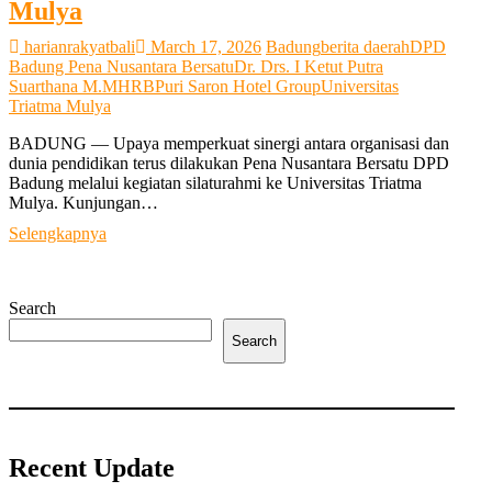
dan
Mulya
Kepercayaan
harianrakyatbali
March 17, 2026
Badung
berita daerah
DPD
Badung Pena Nusantara Bersatu
Dr. Drs. I Ketut Putra
Suarthana M.M
HRB
Puri Saron Hotel Group
Universitas
Triatma Mulya
BADUNG — Upaya memperkuat sinergi antara organisasi dan
dunia pendidikan terus dilakukan Pena Nusantara Bersatu DPD
Badung melalui kegiatan silaturahmi ke Universitas Triatma
Mulya. Kunjungan…
Kolaborasi
Selengkapnya
dengan
Kampus,
Pena
Search
Nusantara
Bersatu
Search
DPD
Badung
Jalin
Sinergi
Bersama
Universitas
Recent Update
Triatma
Mulya