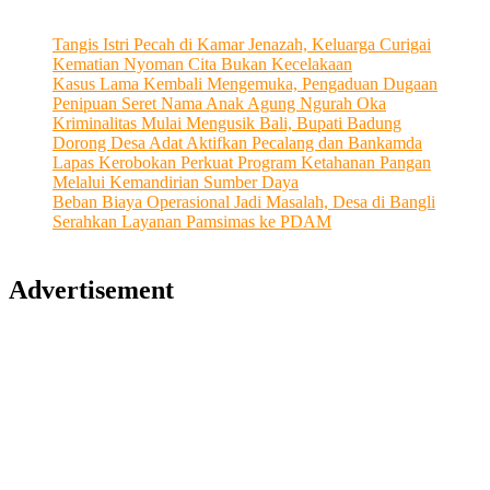
Tangis Istri Pecah di Kamar Jenazah, Keluarga Curigai
Kematian Nyoman Cita Bukan Kecelakaan
Kasus Lama Kembali Mengemuka, Pengaduan Dugaan
Penipuan Seret Nama Anak Agung Ngurah Oka
Kriminalitas Mulai Mengusik Bali, Bupati Badung
Dorong Desa Adat Aktifkan Pecalang dan Bankamda
Lapas Kerobokan Perkuat Program Ketahanan Pangan
Melalui Kemandirian Sumber Daya
Beban Biaya Operasional Jadi Masalah, Desa di Bangli
Serahkan Layanan Pamsimas ke PDAM
Advertisement