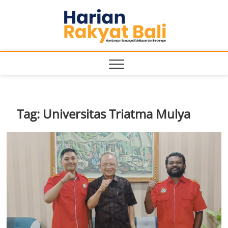
Skip
Harian
to
MEMBANGUN
SEMANGAT
content
KEHIDUPAN
Rakyat
DAN
BERBANGSA
Bali
Tag:
Universitas Triatma Mulya