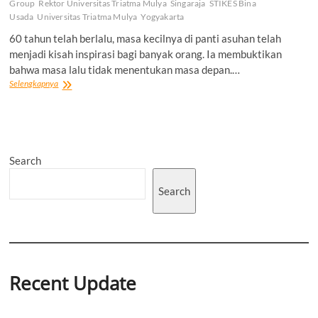
Group
Rektor Universitas Triatma Mulya
Singaraja
STIKES Bina
Usada
Universitas Triatma Mulya
Yogyakarta
60 tahun telah berlalu, masa kecilnya di panti asuhan telah
menjadi kisah inspirasi bagi banyak orang. Ia membuktikan
bahwa masa lalu tidak menentukan masa depan.…
MEMBANGUN
Selengkapnya
PILAR
KEHIDUPAN
|
Pendidikan,
Cinta
Search
dan
Keluarga
Search
Recent Update