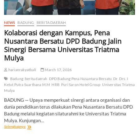
NEWS
BADUNG
BERITA DAERAH
Kolaborasi dengan Kampus, Pena
Nusantara Bersatu DPD Badung Jalin
Sinergi Bersama Universitas Triatma
Mulya
harianrakyatbali
March 17, 2026
Badung
berita daerah
DPD Badung Pena Nusantara Bersatu
Dr. Drs. I
Ketut Putra Suarthana M.M
HRB
Puri Saron Hotel Group
Universitas Triatma
Mulya
BADUNG — Upaya memperkuat sinergi antara organisasi dan
dunia pendidikan terus dilakukan Pena Nusantara Bersatu DPD
Badung melalui kegiatan silaturahmi ke Universitas Triatma
Mulya. Kunjungan…
Kolaborasi
Selengkapnya
dengan
Kampus,