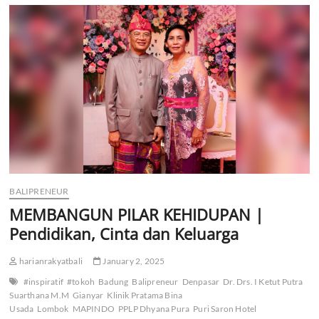
Pena
Nusantara
Bersatu
DPD
Badung
Jalin
Sinergi
Bersama
Universitas
Triatma
Mulya
BALIPRENEUR
MEMBANGUN PILAR KEHIDUPAN |
Pendidikan, Cinta dan Keluarga
harianrakyatbali
January 2, 2025
#inspiratif
#tokoh
Badung
Balipreneur
Denpasar
Dr. Drs. I Ketut Putra
Suarthana M.M
Gianyar
Klinik Pratama Bina
Usada
Lombok
MAPINDO
PPLP Dhyana Pura
Puri Saron Hotel