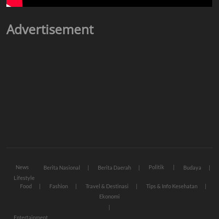
Advertisement
News
Politik
Berita Nasional
Berita Daerah
Budaya
Lifestyle
Food
Fashion
Travel & Destinasi
Tips & Info Kesehatan
Ekonomi
Entertainment