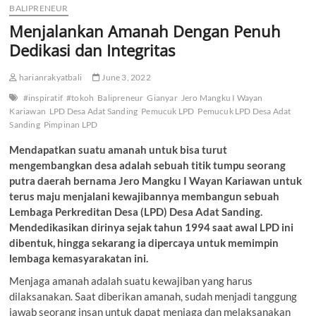
BALIPRENEUR
Menjalankan Amanah Dengan Penuh
Dedikasi dan Integritas
harianrakyatbali
June 3, 2022
#inspiratif
#tokoh
Balipreneur
Gianyar
Jero Mangku I Wayan
Kariawan
LPD Desa Adat Sanding
Pemucuk LPD
Pemucuk LPD Desa Adat
Sanding
Pimpinan LPD
Mendapatkan suatu amanah untuk bisa turut
mengembangkan desa adalah sebuah titik tumpu seorang
putra daerah bernama Jero Mangku I Wayan Kariawan untuk
terus maju menjalani kewajibannya membangun sebuah
Lembaga Perkreditan Desa (LPD) Desa Adat Sanding.
Mendedikasikan dirinya sejak tahun 1994 saat awal LPD ini
dibentuk, hingga sekarang ia dipercaya untuk memimpin
lembaga kemasyarakatan ini.
Menjaga amanah adalah suatu kewajiban yang harus
dilaksanakan. Saat diberikan amanah, sudah menjadi tanggung
jawab seorang insan untuk dapat menjaga dan melaksanakan