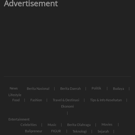
Advertisement
News
Politik
Berita Nasional
Berita Daerah
Budaya
Lifestyle
Food
Fashion
Travel & Destinasi
Tips & Info Kesehatan
Ekonomi
Entertainment
Movies
Celebrities
Music
Berita Olahraga
Balipreneur
FIGUR
Teknologi
Sejarah