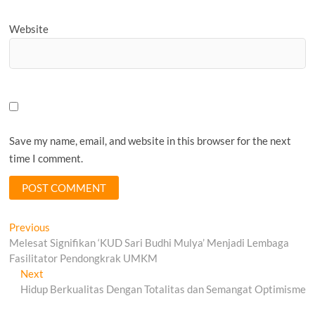
Website
Save my name, email, and website in this browser for the next
time I comment.
Post
Previous
Previous
post:
Melesat Signifikan ‘KUD Sari Budhi Mulya’ Menjadi Lembaga
navigation
Fasilitator Pendongkrak UMKM
Next
Next
post:
Hidup Berkualitas Dengan Totalitas dan Semangat Optimisme