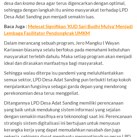
desa dan
krama
desa agar terus digencarkan dengan optimal,
sehingga dengan langkah itu animo masyarakat terhadap LPD
Desa Adat Sanding pun menjadi semakin luas.
Baca Juga :
Melesat Signifikan ‘KUD Sari Budhi Mulya’ Menjadi
Lembaga Fasilitator Pendongkrak UMKM
Dalam merancang sebuah program, Jero Mangku I Wayan
Kariawan biasanya selalu berfokus pada memahami kebutuhan
masyarakat terlebih dahulu. Maka setiap program akan menjadi
ideal dan dirasakan manfaatnya bagi masyarakat.
Sehingga walau diterpa isu pandemi yang meluluhlantakkan
semua sektor, LPD Desa Adat Sanding pun terbukti tetap kokoh
menjalankan fungsinya sebagai garda depan yang mendorong
perekonomian desa terus menggeliat.
Ditangannya LPD Desa Adat Sanding memiliki perencanaan
yang baik untuk mendukung sistem informasi yang sejalan
dengan semakin masifnya era teknonologi saat ini. Perencanaan
strategis sistem digitalisasi ini bertujuan untuk menyusun
kerangka kerja yang dapat memudahkan nasabah dan juga
pekerja, sehingga dapat membantu mengoptimalkan peran LPD