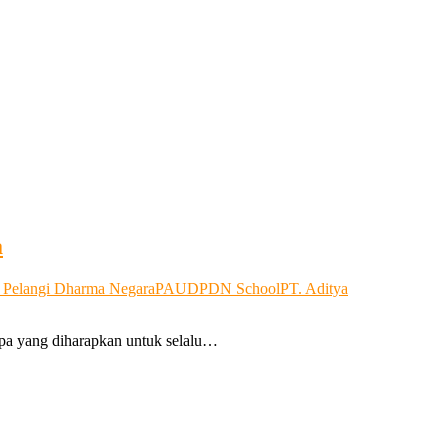
a
 Pelangi Dharma Negara
PAUD
PDN School
PT. Aditya
 apa yang diharapkan untuk selalu…