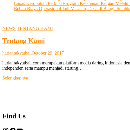
Lapas Kerobokan Perkuat Program Ketahanan Pangan Melalu
Beban Biaya Operasional Jadi Masalah, Desa di Bangli Ser
NEWS
TENTANG KAMI
Tentang Kami
harianrakyatbali
October 29, 2017
harianrakyatbali.com merupakan platform media daring Indonesia den
independen serta mampu menjadi starting…
Tentang
Selengkapnya
Kami
Find Us