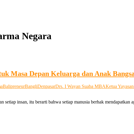
harma Negara
uk Masa Depan Keluarga dan Anak Bangs
ma
Balipreneur
Bangli
Denpasar
Drs. I Wayan Suaba MBA
Ketua Yayasan
an setiap insan, itu berarti bahwa setiap manusia berhak mendapatkan