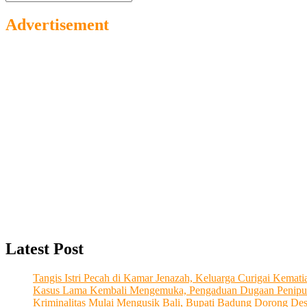
…
Advertisement
Latest Post
Tangis Istri Pecah di Kamar Jenazah, Keluarga Curigai Kema
Kasus Lama Kembali Mengemuka, Pengaduan Dugaan Penipu
Kriminalitas Mulai Mengusik Bali, Bupati Badung Dorong De