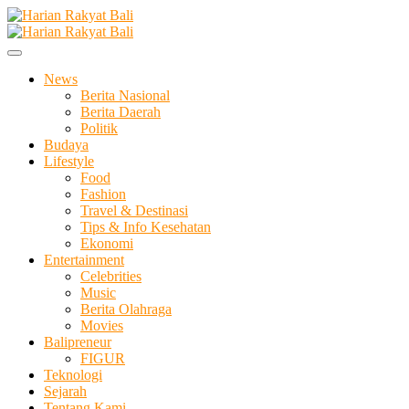
Skip
to
Membangun Semangat Kehidupan dan Berbangsa
content
Harian Rakyat Bali
News
Berita Nasional
Berita Daerah
Politik
Budaya
Lifestyle
Food
Fashion
Travel & Destinasi
Tips & Info Kesehatan
Ekonomi
Entertainment
Celebrities
Music
Berita Olahraga
Movies
Balipreneur
FIGUR
Teknologi
Sejarah
Tentang Kami