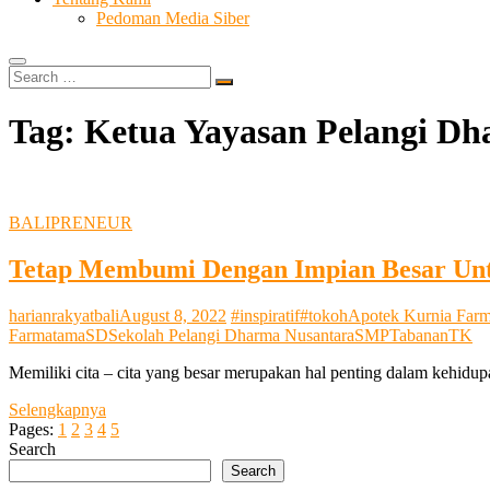
Pedoman Media Siber
Search
…
Tag:
Ketua Yayasan Pelangi D
BALIPRENEUR
Tetap Membumi Dengan Impian Besar Unt
harianrakyatbali
August 8, 2022
#inspiratif
#tokoh
Apotek Kurnia Far
Farmatama
SD
Sekolah Pelangi Dharma Nusantara
SMP
Tabanan
TK
Memiliki cita – cita yang besar merupakan hal penting dalam kehidup
Tetap
Selengkapnya
Membumi
Pages:
1
2
3
4
5
Dengan
Search
Impian
Search
Besar