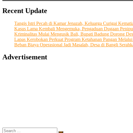
Untuk
Recent Update
Masa
Depan
Keluarga
Tangis Istri Pecah di Kamar Jenazah, Keluarga Curigai Kema
dan
Kasus Lama Kembali Mengemuka, Pengaduan Dugaan Penipu
Anak
Kriminalitas Mulai Mengusik Bali, Bupati Badung Dorong De
Bangsa
Lapas Kerobokan Perkuat Program Ketahanan Pangan Melalu
Beban Biaya Operasional Jadi Masalah, Desa di Bangli Ser
Advertisement
Search