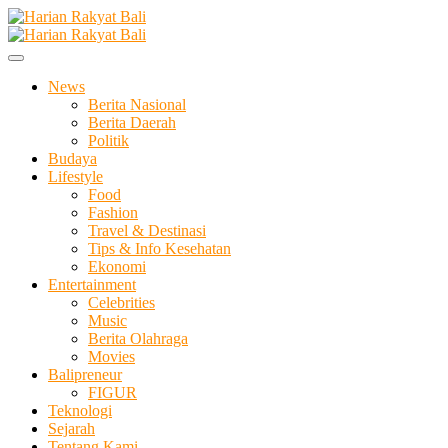
Skip
to
Membangun Semangat Kehidupan dan Berbangsa
content
Harian Rakyat Bali
News
Berita Nasional
Berita Daerah
Politik
Budaya
Lifestyle
Food
Fashion
Travel & Destinasi
Tips & Info Kesehatan
Ekonomi
Entertainment
Celebrities
Music
Berita Olahraga
Movies
Balipreneur
FIGUR
Teknologi
Sejarah
Tentang Kami