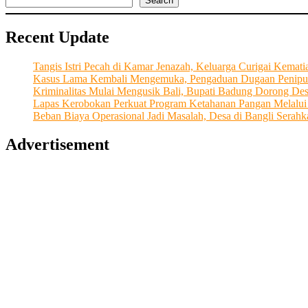
Search
Fondasi
Koperasi
Recent Update
Dengan
Merpererat
Sinergitas
Tangis Istri Pecah di Kamar Jenazah, Keluarga Curigai Kema
Antar
Kasus Lama Kembali Mengemuka, Pengaduan Dugaan Penipu
Masyarakat,
Kriminalitas Mulai Mengusik Bali, Bupati Badung Dorong De
Pengurus
Lapas Kerobokan Perkuat Program Ketahanan Pangan Melalu
dan
Beban Biaya Operasional Jadi Masalah, Desa di Bangli Ser
Pengawas
Advertisement