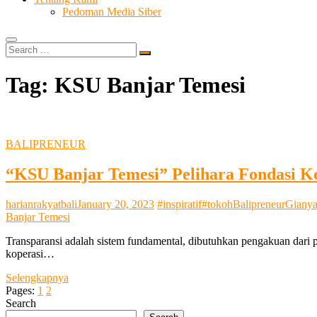
Pedoman Media Siber
Search
…
Tag:
KSU Banjar Temesi
BALIPRENEUR
“KSU Banjar Temesi” Pelihara Fondasi K
harianrakyatbali
January 20, 2023
#inspiratif
#tokoh
Balipreneur
Gianya
Banjar Temesi
Transparansi adalah sistem fundamental, dibutuhkan pengakuan dari p
koperasi…
“KSU
Selengkapnya
Banjar
Pages:
1
2
Temesi”
Search
Pelihara