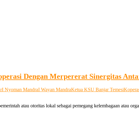
operasi Dengan Merpererat Sinergitas Ant
r
I Nyoman Mandra
I Wayan Mandra
Ketua KSU Banjar Temesi
Koperas
emerintah atau otoritas lokal sebagai pemegang kelembagaan atau orga