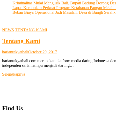
Kriminalitas Mulai Mengusik Bali, Bupati Badung Dorong De
Lapas Kerobokan Perkuat Program Ketahanan Pangan Melalu
Beban Biaya Operasional Jadi Masalah, Desa di Bangli Ser
NEWS
TENTANG KAMI
Tentang Kami
harianrakyatbali
October 29, 2017
harianrakyatbali.com merupakan platform media daring Indonesia den
independen serta mampu menjadi starting…
Tentang
Selengkapnya
Kami
Find Us