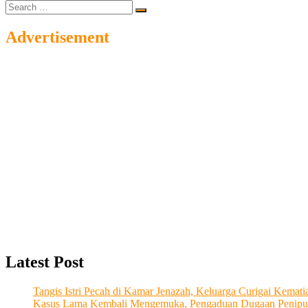
Search
…
Advertisement
Latest Post
Tangis Istri Pecah di Kamar Jenazah, Keluarga Curigai Kema
Kasus Lama Kembali Mengemuka, Pengaduan Dugaan Penipu