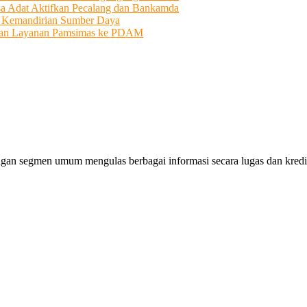
sa Adat Aktifkan Pecalang dan Bankamda
i Kemandirian Sumber Daya
ahkan Layanan Pamsimas ke PDAM
gan segmen umum mengulas berbagai informasi secara lugas dan kredibe