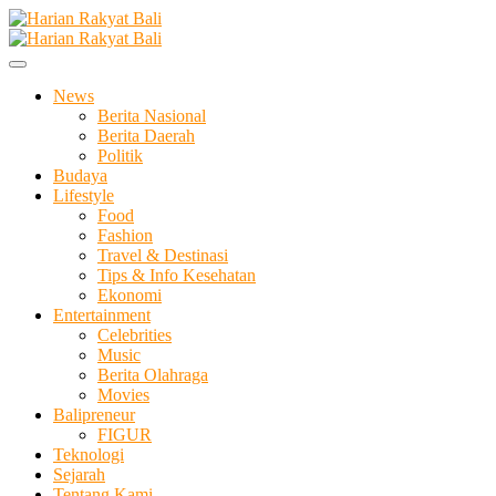
Skip
to
Membangun Semangat Kehidupan dan Berbangsa
content
Harian Rakyat Bali
News
Berita Nasional
Berita Daerah
Politik
Budaya
Lifestyle
Food
Fashion
Travel & Destinasi
Tips & Info Kesehatan
Ekonomi
Entertainment
Celebrities
Music
Berita Olahraga
Movies
Balipreneur
FIGUR
Teknologi
Sejarah
Tentang Kami