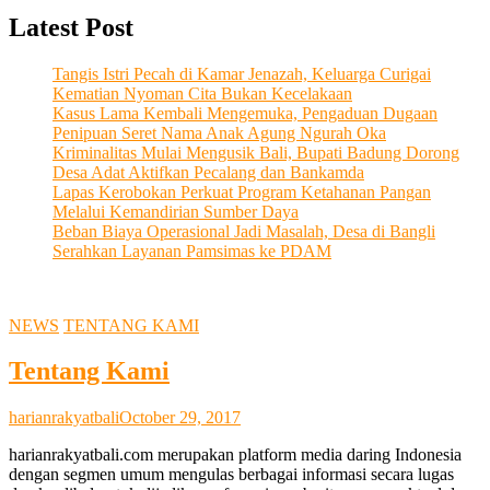
Latest Post
Tangis Istri Pecah di Kamar Jenazah, Keluarga Curigai
Kematian Nyoman Cita Bukan Kecelakaan
Kasus Lama Kembali Mengemuka, Pengaduan Dugaan
Penipuan Seret Nama Anak Agung Ngurah Oka
Kriminalitas Mulai Mengusik Bali, Bupati Badung Dorong
Desa Adat Aktifkan Pecalang dan Bankamda
Lapas Kerobokan Perkuat Program Ketahanan Pangan
Melalui Kemandirian Sumber Daya
Beban Biaya Operasional Jadi Masalah, Desa di Bangli
Serahkan Layanan Pamsimas ke PDAM
NEWS
TENTANG KAMI
Tentang Kami
harianrakyatbali
October 29, 2017
harianrakyatbali.com merupakan platform media daring Indonesia
dengan segmen umum mengulas berbagai informasi secara lugas