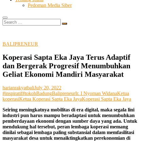
Pedoman Media Siber
Search
…
BALIPRENEUR
Koperasi Sapta Eka Jaya Terus Adaptif
dan Bergerak Progresif Menumbuhkan
Geliat Ekonomi Mandiri Masyarakat
harianrakyatbali
July 20, 2022
#inspiratif
#tokoh
Badung
Balipreneur
Ir. I Nyoman Widana
Ketua
koperasi
Ketua Koperasi Sapta Eka Jaya
Koperasi Sapta Eka Jaya
Seiring meningkatnya mobilitas di era digital, maka segala lini
industri pun harus mampu beradaptasi untuk menumbuhkan
pemberdayaan ekonomi dengan sumber daya yang ada. Untuk
mendukung hal tersebut, peran lembaga koperasi memang
dinilai sebagai lembaga paling substansial dalam memfasilitasi
masyarakat desa untuk menaiktingkatkan perekonomian di