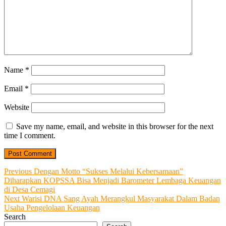
Name
*
Email
*
Website
Save my name, email, and website in this browser for the next
time I comment.
Post
Previous
Previous
Dengan Motto “Sukses Melalui Kebersamaan”
post:
Diharapkan KOPSSA Bisa Menjadi Barometer Lembaga Keuangan
navigation
di Desa Cemagi
Next
Next
Warisi DNA Sang Ayah Merangkul Masyarakat Dalam Badan
post:
Usaha Pengelolaan Keuangan
Search