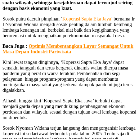
suatu wilayah, sehingga kesejahteraan dapat terwujud seiring
dengan basis ekonomi yang kuat.
Sosok putra daerah pimpinan ‘
Koperasi Sapta Eka Jaya
’ bernama Ir.
I Nyoman Widana menjadi sosok penting dalam tumbuh kembang
lembaga keuangan ini, berbekal niat baik dan kegigihannya yang
berorentasi untuk menguatkan perekonomian masyarakat desa.
Baca Juga :
Optimis Membentangkan Layar Semangat Untuk
Masa Depan Industri Pariwisata
Kini lewat tangan dinginnya, ‘Koperasi Sapta Eka Jaya’ dapat
semakin tangguh dan terus bergerak dinamis walau diterpa masa
pandemi yang berat di warsa terakhir. Pembenahan dari segi
pelayanan, hingga program-program yang dapat membantu
meringankan masyarakat yang terkena dampak pandemi juga terus
digalakkan.
Alhasil, hingga kini ‘Koperasi Sapta Eka Jaya’ terbukti dapat
menjadi garda depan yang mendukung pembangunan ekonomi
perdesaan dan wilayah, sesuai dengan tujuan awal lembaga koperasi
ini dibentuk.
Sosok Nyoman Widana terjun langsung dan mengorganisir lembaga
koperasi ini sedari awal terbentuk pada tahun 2005. Tentu saja di