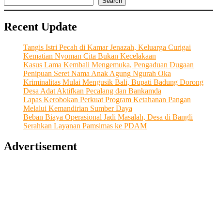
Search
Recent Update
Tangis Istri Pecah di Kamar Jenazah, Keluarga Curigai
Kematian Nyoman Cita Bukan Kecelakaan
Kasus Lama Kembali Mengemuka, Pengaduan Dugaan
Penipuan Seret Nama Anak Agung Ngurah Oka
Kriminalitas Mulai Mengusik Bali, Bupati Badung Dorong
Desa Adat Aktifkan Pecalang dan Bankamda
Lapas Kerobokan Perkuat Program Ketahanan Pangan
Melalui Kemandirian Sumber Daya
Beban Biaya Operasional Jadi Masalah, Desa di Bangli
Serahkan Layanan Pamsimas ke PDAM
Advertisement