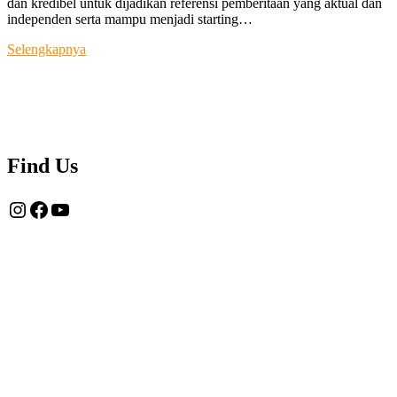
dan kredibel untuk dijadikan referensi pemberitaan yang aktual dan
independen serta mampu menjadi starting…
Tentang
Selengkapnya
Kami
Find Us
Instagram
Facebook
YouTube