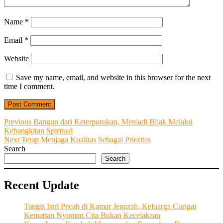
Name
*
Email
*
Website
Save my name, email, and website in this browser for the next
time I comment.
Post
Previous
Previous
Bangun dari Keterpurukan, Menjadi Bijak Melalui
post:
Kebangkitan Spiritual
navigation
Next
Next
Tetap Menjaga Kualitas Sebagai Prioritas
post:
Search
Search
Recent Update
Tangis Istri Pecah di Kamar Jenazah, Keluarga Curigai
Kematian Nyoman Cita Bukan Kecelakaan