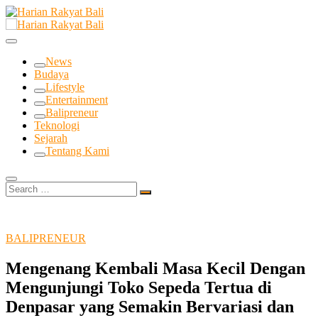
Skip
to
Membangun Semangat Kehidupan dan Berbangsa
content
Harian Rakyat Bali
News
Budaya
Lifestyle
Entertainment
Balipreneur
Teknologi
Sejarah
Tentang Kami
Search
…
BALIPRENEUR
Mengenang Kembali Masa Kecil Dengan
Mengunjungi Toko Sepeda Tertua di
Denpasar yang Semakin Bervariasi dan