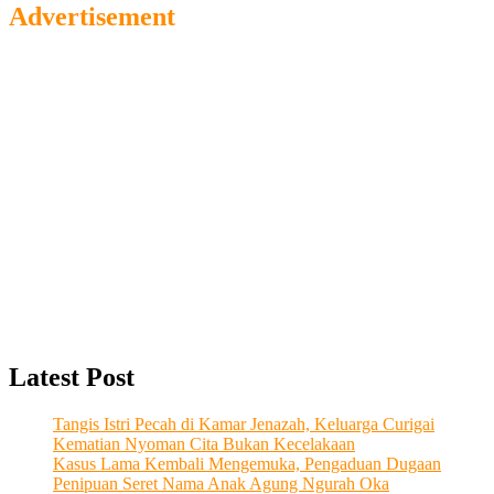
Advertisement
Latest Post
Tangis Istri Pecah di Kamar Jenazah, Keluarga Curigai
Kematian Nyoman Cita Bukan Kecelakaan
Kasus Lama Kembali Mengemuka, Pengaduan Dugaan
Penipuan Seret Nama Anak Agung Ngurah Oka