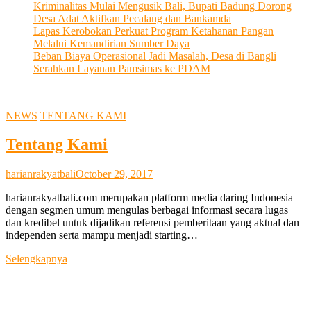
Kriminalitas Mulai Mengusik Bali, Bupati Badung Dorong
Desa Adat Aktifkan Pecalang dan Bankamda
Lapas Kerobokan Perkuat Program Ketahanan Pangan
Melalui Kemandirian Sumber Daya
Beban Biaya Operasional Jadi Masalah, Desa di Bangli
Serahkan Layanan Pamsimas ke PDAM
NEWS
TENTANG KAMI
Tentang Kami
harianrakyatbali
October 29, 2017
harianrakyatbali.com merupakan platform media daring Indonesia
dengan segmen umum mengulas berbagai informasi secara lugas
dan kredibel untuk dijadikan referensi pemberitaan yang aktual dan
independen serta mampu menjadi starting…
Tentang
Selengkapnya
Kami