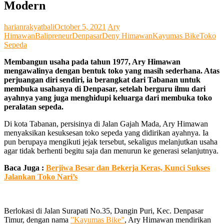
Modern
harianrakyatbali
October 5, 2021
Ary
Himawan
Balipreneur
Denpasar
Deny Himawan
Kayumas Bike
Toko
Sepeda
Membangun usaha pada tahun 1977, Ary Himawan
mengawalinya dengan bentuk toko yang masih sederhana. Atas
perjuangan diri sendiri, ia berangkat dari Tabanan untuk
membuka usahanya di Denpasar, setelah berguru ilmu dari
ayahnya yang juga menghidupi keluarga dari membuka toko
peralatan sepeda.
Di kota Tabanan, persisinya di Jalan Gajah Mada, Ary Himawan
menyaksikan kesuksesan toko sepeda yang didirikan ayahnya. Ia
pun berupaya mengikuti jejak tersebut, sekaligus melanjutkan usaha
agar tidak berhenti begitu saja dan menurun ke generasi selanjutnya.
Baca Juga :
Berjiwa Besar dan Bekerja Keras, Kunci Sukses
Jalankan Toko Nari’s
Berlokasi di Jalan Surapati No.35, Dangin Puri, Kec. Denpasar
Timur, dengan nama
”Kayumas Bike”
, Ary Himawan mendirikan