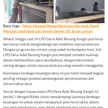
Baca Juga :
Tekun Menjadi Modal Berharga Merubah Nasib
Menjadi Lebih Baik dari Sosok Owner UD. Bumi Lestari
Alhasil, hingga saat ini LPD Desa Adat Besang Kangin pun terus
berinovasi untuk mengimbangi laju mobilitas masyarakatnya.
Dengan program dan sistem yang sudah terkomputerisasi, kini
LPD Desa Adat Besang Kangin pun menjadi semakin mantap
dalam memfasilitasi para nasabahnya, dengan bertumbuh
seiring dengan animo masyarakatnya yang semakin menggeliat.
Karenanya lembaga keuangan desa ini pun telah menjadi bagian
penting sebagai pondasi pembangunan perekonomian dan
infrastruktur desa.
Sesuai dengan tujuan awal LPD Desa Adat Besang Kangin ini
berdiri, I Nengah Ribek selalu mendampingi jalannya lembaga
keuangan ini untuk selalu mempunyai poin terstruktur dalam
laju pertumbuhannya, agar dapat seimbang dari semua segi dan