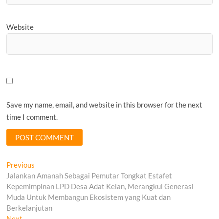
Website
Save my name, email, and website in this browser for the next
time I comment.
Post
Previous
Previous
post:
Jalankan Amanah Sebagai Pemutar Tongkat Estafet
navigation
Kepemimpinan LPD Desa Adat Kelan, Merangkul Generasi
Muda Untuk Membangun Ekosistem yang Kuat dan
Berkelanjutan
Next
Next