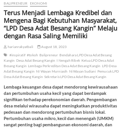
BALIPRENEUR
EKONOMI
Terus Menjadi Lembaga Kredibel dan
Mengena Bagi Kebutuhan Masyarakat,
“LPD Desa Adat Besang Kangin” Melaju
dengan Rasa Saling Memiliki
harianrakyatbali
August 18, 2023
#inspiratif
#tokoh
Balipreneur
Bendahara LPD Desa Adat Besang
Kangin
Desa Adat Besang Kangin
I Nengah Ribek
Ketua LPD Desa Adat
Besang Kangin
Lembaga Perkreditan Desa Adat Besang Kangin
LPD Desa
Adat Besang Kangin
NI Wayan Murniasih
Ni Wayan Sudiani
Pemucuk LPD
Desa Adat Besang Kangin
Sekretaris LPD Desa Adat Besang Kangin
Lembaga keuangan desa dapat mendorong kewirausahaan
dan pertumbuhan usaha kecil yang dapat berdampak
signifikan terhadap perekonomian daerah. Pengembangan
desa melalui wirausaha dapat meningkatkan produktivitas
pedesaan dan mendorong pertumbuhan bisnis lokal.
Pertumbuhan usaha mikro, kecil dan menengah (UMKM)
sangat penting bagi pembangunan ekonomi daerah, dan