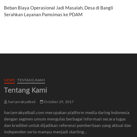
Beban Biaya Operasional Jadi Masalah, Desa di Bangli
Serahkan Layanan Pamsimas ke PDAM
NEWS
TENTANG KAMI
Tentang Kami
harianrakyatbali
October 29, 2017
harianrakyatbali.com merupakan platform media daring Indonesia
dengan segmen umum mengulas berbagai informasi secara lugas
dan kredibel untuk dijadikan referensi pemberitaan yang aktual dan
independen serta mampu menjadi starting…