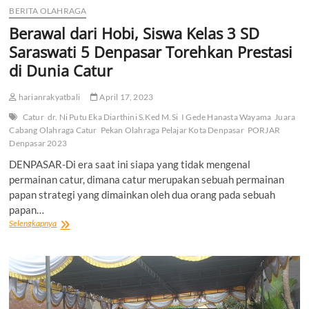
BERITA OLAHRAGA
Berawal dari Hobi, Siswa Kelas 3 SD
Saraswati 5 Denpasar Torehkan Prestasi
di Dunia Catur
harianrakyatbali
April 17, 2023
Catur
dr. Ni Putu Eka Diarthini S.Ked M.Si
I Gede Hanasta Wayama
Juara
Cabang Olahraga Catur
Pekan Olahraga Pelajar Kota Denpasar
PORJAR
Denpasar 2023
DENPASAR-Di era saat ini siapa yang tidak mengenal
permainan catur, dimana catur merupakan sebuah permainan
papan strategi yang dimainkan oleh dua orang pada sebuah
papan…
Berawal
Selengkapnya
dari
Hobi,
Siswa
Kelas
3
SD