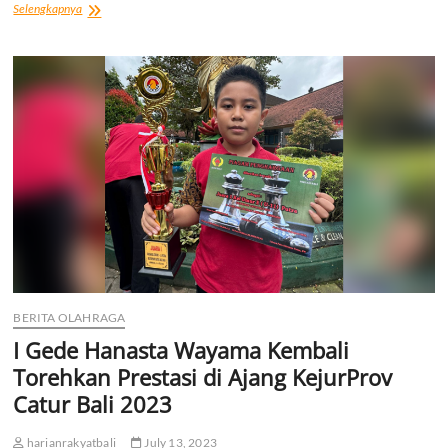
“I
Selengkapnya
Gede
Hanasta
Wayama
Semakin
Unjuk
Gigi
di
Dunia
Catur”
Berhasil
Juarai
Dua
Lomba
Tingkat
Nasional
dalam
Satu
BERITA OLAHRAGA
Bulan
I Gede Hanasta Wayama Kembali
Torehkan Prestasi di Ajang KejurProv
Catur Bali 2023
harianrakyatbali
July 13, 2023