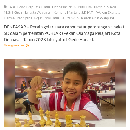
A.A. Gede Ekaputra
Catur
Denpasar
dr. Ni Putu Eka Diarthini S.Ked
M.Si
I Gede Hanasta Wayama
I Komang Martana S.T. M.T
I Wayan Ekanata
Darma Pradnyana
KejurProv Catur Bali 2023
Ni Kadek Airin Wahyuni
DENPASAR – Peraih gelar juara cabor catur perorangan tingkat
SD dalam perhelatan PORJAR (Pekan Olahraga Pelajar) Kota
Denpasar Tahun 2023 lalu, yaitu I Gede Hanasta…
I
Selengkapnya
Gede
Hanasta
Wayama
Kembali
Torehkan
Prestasi
di
Ajang
KejurProv
Catur
Bali
2023