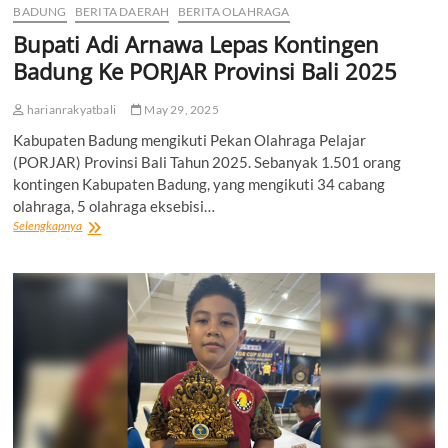
BADUNG
BERITA DAERAH
BERITA OLAHRAGA
Bupati Adi Arnawa Lepas Kontingen
Badung Ke PORJAR Provinsi Bali 2025
harianrakyatbali
May 29, 2025
Kabupaten Badung mengikuti Pekan Olahraga Pelajar
(PORJAR) Provinsi Bali Tahun 2025. Sebanyak 1.501 orang
kontingen Kabupaten Badung, yang mengikuti 34 cabang
olahraga, 5 olahraga eksebisi…
Bupati
Selengkapnya
Adi
Arnawa
Lepas
Kontingen
Badung
Ke
PORJAR
Provinsi
Bali
2025