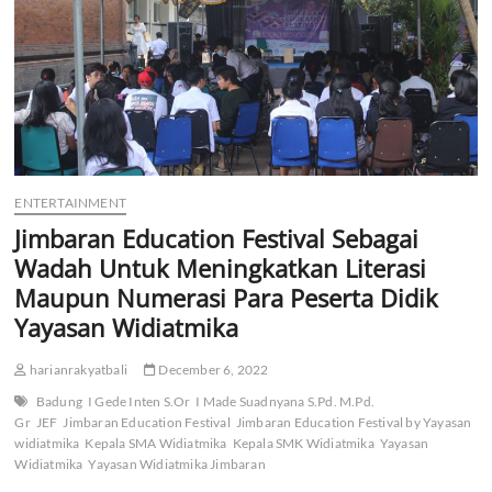
Saraswati
5
Denpasar
Torehkan
Prestasi
di
Dunia
Catur
ENTERTAINMENT
Jimbaran Education Festival Sebagai
Wadah Untuk Meningkatkan Literasi
Maupun Numerasi Para Peserta Didik
Yayasan Widiatmika
harianrakyatbali
December 6, 2022
Badung
I Gede Inten S.Or
I Made Suadnyana S.Pd. M.Pd.
Gr
JEF
Jimbaran Education Festival
Jimbaran Education Festival by Yayasan
widiatmika
Kepala SMA Widiatmika
Kepala SMK Widiatmika
Yayasan
Widiatmika
Yayasan Widiatmika Jimbaran