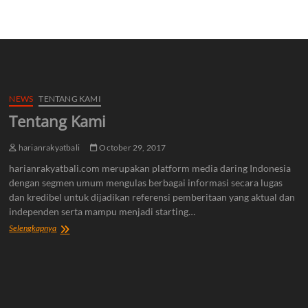
NEWS
TENTANG KAMI
Tentang Kami
harianrakyatbali
October 29, 2017
harianrakyatbali.com merupakan platform media daring Indonesia
dengan segmen umum mengulas berbagai informasi secara lugas
dan kredibel untuk dijadikan referensi pemberitaan yang aktual dan
independen serta mampu menjadi starting…
Tentang
Selengkapnya
Kami