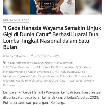
BERITA OLAHRAGA
“I Gede Hanasta Wayama Semakin Unjuk
Gigi di Dunia Catur” Berhasil Juarai Dua
Lomba Tingkat Nasional dalam Satu
Bulan
harianrakyatbali
September 14, 2023
#inspiratif
#tokoh
Anak Agung Istri Mahayogiyanti
S.Pd
Catur
Denpasar
dr. Ni Luh Putu Eka Diarthini S.Ked M.Si
I Gede
Hanasta Wayama
I Komang Martana S.T. M.T
Kejuaraan Catur Se-
Indonesia
Kejuaraan Catur Tingkat Nasional Rektor Cup II Universitas
Udayana
Kepala Sekolah SD Saraswati 5 Denpasar
news
SD Saraswati 5
Denpasar
Denpasar – I Gede Hanasta Wayama, kembali torehkan prestasi
di dunia catur pada bulan kemerdekaan di bulan Agustus 2023.
Putra pertama dari pasangan I Komang…