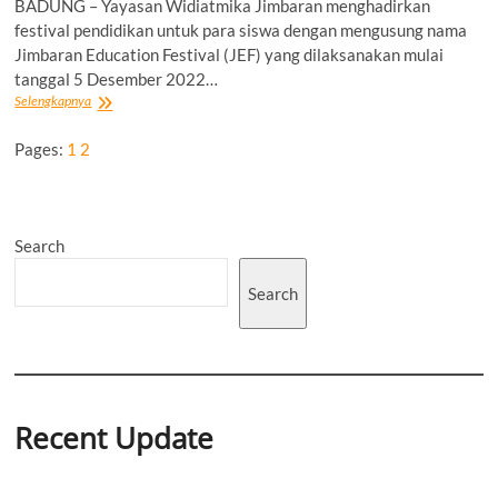
BADUNG – Yayasan Widiatmika Jimbaran menghadirkan
festival pendidikan untuk para siswa dengan mengusung nama
Jimbaran Education Festival (JEF) yang dilaksanakan mulai
tanggal 5 Desember 2022…
Jimbaran
Selengkapnya
Education
Festival
Pages:
1
2
Sebagai
Wadah
Untuk
Meningkatkan
Literasi
Search
Maupun
Numerasi
Search
Para
Peserta
Didik
Yayasan
Widiatmika
Recent Update