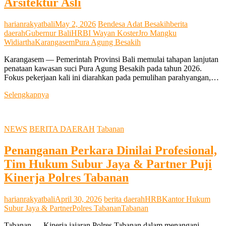
Arsitektur Asli
dan
Penanganan
Kasus
harianrakyatbali
May 2, 2026
Bendesa Adat Besakih
berita
Korupsi
daerah
Gubernur Bali
HRB
I Wayan Koster
Jro Mangku
Widiartha
Karangasem
Pura Agung Besakih
Karangasem — Pemerintah Provinsi Bali memulai tahapan lanjutan
penataan kawasan suci Pura Agung Besakih pada tahun 2026.
Fokus pekerjaan kali ini diarahkan pada pemulihan parahyangan,…
Koster
Selengkapnya
Mulai
Restorasi
Parahyangan
NEWS
BERITA DAERAH
Tabanan
Besakih
2026,
Penanganan Perkara Dinilai Profesional,
Fokus
Kembalikan
Tim Hukum Subur Jaya & Partner Puji
Arsitektur
Kinerja Polres Tabanan
Asli
harianrakyatbali
April 30, 2026
berita daerah
HRB
Kantor Hukum
Subur Jaya & Partner
Polres Tabanan
Tabanan
Tabanan — Kinerja jajaran Polres Tabanan dalam menangani