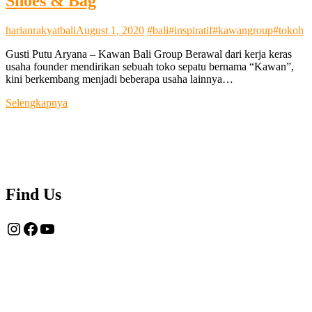
Shoes & Bag
harianrakyatbali
August 1, 2020
#bali
#inspiratif
#kawangroup
#tokoh
Gusti Putu Aryana – Kawan Bali Group Berawal dari kerja keras
usaha founder mendirikan sebuah toko sepatu bernama “Kawan”,
kini berkembang menjadi beberapa usaha lainnya…
Eksistensi
Selengkapnya
Tiga
Generasi
Toko
Kawan
Shoes
&
Bag
Find Us
Instagram
Facebook
YouTube