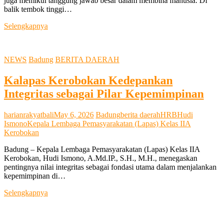
juga memikul tanggung jawab besar dalam membina manusia. Di
balik tembok tinggi…
Dibalik
Selengkapnya
Tembok
Lapas
Kerobokan,
NEWS
Badung
BERITA DAERAH
Sosok
Pemimpin
Kalapas Kerobokan Kedepankan
yang
Mengedepankan
Integritas sebagai Pilar Kepemimpinan
Pembinaan
dan
Integritas
harianrakyatbali
May 6, 2026
Badung
berita daerah
HRB
Hudi
Ismono
Kepala Lembaga Pemasyarakatan (Lapas) Kelas IIA
Kerobokan
Badung – Kepala Lembaga Pemasyarakatan (Lapas) Kelas IIA
Kerobokan, Hudi Ismono, A.Md.IP., S.H., M.H., menegaskan
pentingnya nilai integritas sebagai fondasi utama dalam menjalankan
kepemimpinan di…
Kalapas
Selengkapnya
Kerobokan
Kedepankan
Integritas