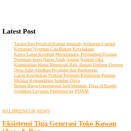
Latest Post
Tangis Istri Pecah di Kamar Jenazah, Keluarga Curigai
Kematian Nyoman Cita Bukan Kecelakaan
Kasus Lama Kembali Mengemuka, Pengaduan Dugaan
Penipuan Seret Nama Anak Agung Ngurah Oka
Kriminalitas Mulai Mengusik Bali, Bupati Badung Dorong
Desa Adat Aktifkan Pecalang dan Bankamda
Lapas Kerobokan Perkuat Program Ketahanan Pangan
Melalui Kemandirian Sumber Daya
Beban Biaya Operasional Jadi Masalah, Desa di Bangli
Serahkan Layanan Pamsimas ke PDAM
BALIPRENEUR
NEWS
Eksistensi Tiga Generasi Toko Kawan