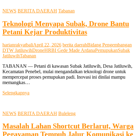
Landa
Restoran
NEWS
BERITA DAERAH
Tabanan
Club
Med
Teknologi Menyapa Subak, Drone Bantu
Bali
di
Petani Kejar Produktivitas
Nusa
Dua,
Diduga
harianrakyatbali
April 22, 2026
berita daerah
Bidang Pengembangan
Berawal
DTW Jatiluwih
Drone
HRB
I Gede Made Ardana
Pemupukan
Subak
dari
Jatiluwih
Tabanan
Dapur
TABANAN — Petani di kawasan Subak Jatiluwih, Desa Jatiluwih,
Kecamatan Penebel, mulai mengandalkan teknologi drone untuk
mempercepat proses pemupukan padi. Inovasi ini dinilai mampu
memangkas…
Teknologi
Selengkapnya
Menyapa
Subak,
Drone
NEWS
BERITA DAERAH
Buleleng
Bantu
Petani
Masalah Lahan Shortcut Berlarut, Warga
Kejar
Produktivitas
Pegayaman Tempuh Jalur Komunikasi ke