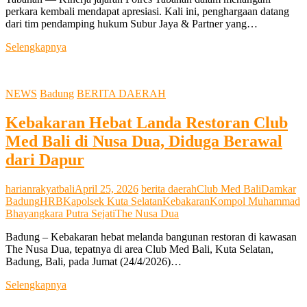
perkara kembali mendapat apresiasi. Kali ini, penghargaan datang
dari tim pendamping hukum Subur Jaya & Partner yang…
Penanganan
Selengkapnya
Perkara
Dinilai
Profesional,
NEWS
Badung
BERITA DAERAH
Tim
Hukum
Kebakaran Hebat Landa Restoran Club
Subur
Jaya
Med Bali di Nusa Dua, Diduga Berawal
&
dari Dapur
Partner
Puji
Kinerja
harianrakyatbali
April 25, 2026
berita daerah
Club Med Bali
Damkar
Polres
Badung
HRB
Kapolsek Kuta Selatan
Kebakaran
Kompol Muhammad
Tabanan
Bhayangkara Putra Sejati
The Nusa Dua
Badung – Kebakaran hebat melanda bangunan restoran di kawasan
The Nusa Dua, tepatnya di area Club Med Bali, Kuta Selatan,
Badung, Bali, pada Jumat (24/4/2026)…
Kebakaran
Selengkapnya
Hebat