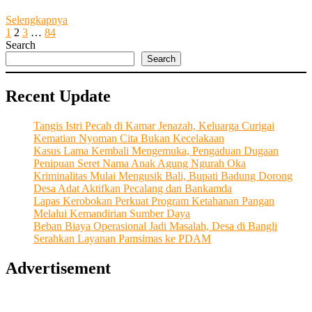
Dorong
Selengkapnya
Posts
Previous
Page
Page
Page
Page
Next
Efektivitas
1
2
3
…
84
page
page
PSEL,
Search
pagination
Menteri
Search
LH
Minta
Recent Update
Warga
Tetap
Pilah
Tangis Istri Pecah di Kamar Jenazah, Keluarga Curigai
Sampah
Kematian Nyoman Cita Bukan Kecelakaan
Kasus Lama Kembali Mengemuka, Pengaduan Dugaan
Penipuan Seret Nama Anak Agung Ngurah Oka
Kriminalitas Mulai Mengusik Bali, Bupati Badung Dorong
Desa Adat Aktifkan Pecalang dan Bankamda
Lapas Kerobokan Perkuat Program Ketahanan Pangan
Melalui Kemandirian Sumber Daya
Beban Biaya Operasional Jadi Masalah, Desa di Bangli
Serahkan Layanan Pamsimas ke PDAM
Advertisement