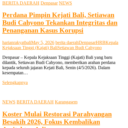
BERITA DAERAH
Denpasar
NEWS
sebagai
Pilar
Perdana Pimpin Kejati Bali, Setiawan
Kepemimpinan
Budi Cahyono Tekankan Integritas dan
Penanganan Kasus Korupsi
harianrakyatbali
May 5, 2026
berita daerah
Denpasar
HRB
Kepala
Kejaksaan Tinggi (Kajati) Bali
Setiawan Budi Cahyono
Denpasar – Kepala Kejaksaan Tinggi (Kajati) Bali yang baru
dilantik, Setiawan Budi Cahyono, memberikan arahan perdana
kepada seluruh jajaran Kejati Bali, Senin (4/5/2026). Dalam
kesempatan…
Perdana
Selengkapnya
Pimpin
Kejati
Bali,
NEWS
BERITA DAERAH
Karangasem
Setiawan
Budi
Koster Mulai Restorasi Parahyangan
Cahyono
Tekankan
Besakih 2026, Fokus Kembalikan
Integritas