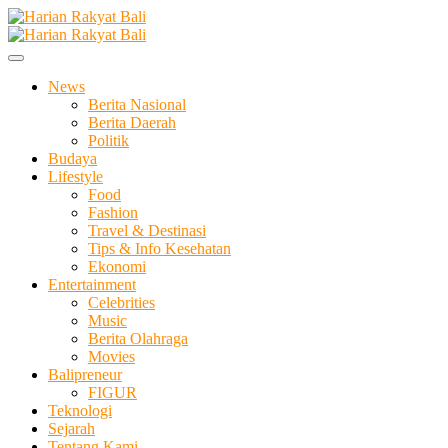
Skip
to
Membangun Semangat Kehidupan dan Berbangsa
content
Harian Rakyat Bali
News
Berita Nasional
Berita Daerah
Politik
Budaya
Lifestyle
Food
Fashion
Travel & Destinasi
Tips & Info Kesehatan
Ekonomi
Entertainment
Celebrities
Music
Berita Olahraga
Movies
Balipreneur
FIGUR
Teknologi
Sejarah
Tentang Kami