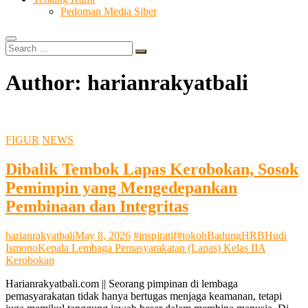
Pedoman Media Siber
Search
…
Author:
harianrakyatbali
FIGUR
NEWS
Dibalik Tembok Lapas Kerobokan, Sosok
Pemimpin yang Mengedepankan
Pembinaan dan Integritas
harianrakyatbali
May 8, 2026
#inspiratif
#tokoh
Badung
HRB
Hudi
Ismono
Kepala Lembaga Pemasyarakatan (Lapas) Kelas IIA
Kerobokan
Harianrakyatbali.com || Seorang pimpinan di lembaga
pemasyarakatan tidak hanya bertugas menjaga keamanan, tetapi