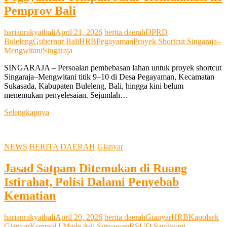
Pemprov Bali
harianrakyatbali
April 21, 2026
berita daerah
DPRD
Buleleng
Gubernur Bali
HRB
Pegayaman
Proyek Shortcut Singaraja–
Mengwitani
Singaraja
SINGARAJA – Persoalan pembebasan lahan untuk proyek shortcut
Singaraja–Mengwitani titik 9–10 di Desa Pegayaman, Kecamatan
Sukasada, Kabupaten Buleleng, Bali, hingga kini belum
menemukan penyelesaian. Sejumlah…
Masalah
Selengkapnya
Lahan
Shortcut
Berlarut,
NEWS
BERITA DAERAH
Gianyar
Warga
Pegayaman
Jasad Satpam Ditemukan di Ruang
Tempuh
Jalur
Istirahat, Polisi Dalami Penyebab
Komunikasi
Kematian
ke
Pemprov
Bali
harianrakyatbali
April 20, 2026
berita daerah
Gianyar
HRB
Kapolsek
Gianyar
Kompol I Made Adi Suryawan
RSUD Sanjiwani