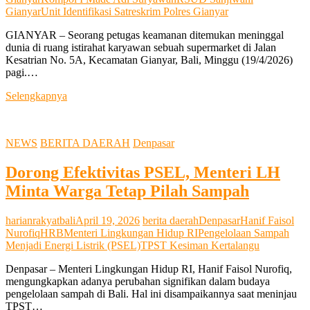
Gianyar
Unit Identifikasi Satreskrim Polres Gianyar
GIANYAR – Seorang petugas keamanan ditemukan meninggal
dunia di ruang istirahat karyawan sebuah supermarket di Jalan
Kesatrian No. 5A, Kecamatan Gianyar, Bali, Minggu (19/4/2026)
pagi.…
Jasad
Selengkapnya
Satpam
Ditemukan
di
NEWS
BERITA DAERAH
Denpasar
Ruang
Istirahat,
Dorong Efektivitas PSEL, Menteri LH
Polisi
Dalami
Minta Warga Tetap Pilah Sampah
Penyebab
Kematian
harianrakyatbali
April 19, 2026
berita daerah
Denpasar
Hanif Faisol
Nurofiq
HRB
Menteri Lingkungan Hidup RI
Pengelolaan Sampah
Menjadi Energi Listrik (PSEL)
TPST Kesiman Kertalangu
Denpasar – Menteri Lingkungan Hidup RI, Hanif Faisol Nurofiq,
mengungkapkan adanya perubahan signifikan dalam budaya
pengelolaan sampah di Bali. Hal ini disampaikannya saat meninjau
TPST…